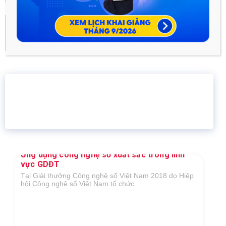
TOP 3 trang web ôn thi đánh giá năng lực
2023...
Tháng Sáu 17, 2022
16 năm
6.460.467
Giáo dục trực tuyến
Thành viên
Ứng dụng công nghệ số xuất sắc trong lĩnh
vực GDĐT
Tại Giải thưởng Công nghệ số Việt Nam 2018 do Hiệp
hội Công nghệ số Việt Nam tổ chức