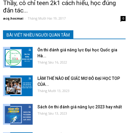
Thầy, cô chỉ teen 2k1 cách hiểu, học đúng
đắn tác...
acq.hocmai
-
Tháng Mười Hai 19, 2017
0
BÀI VIẾT NHIỀU NGƯỜI QUAN TÂM
Ôn thi đánh giá năng lực Đại học Quốc gia
Hà...
Tháng Sáu 16, 2022
LÀM THẾ NÀO ĐỂ GIẤC MƠ ĐỖ ĐẠI HỌC TOP
CỦA...
Tháng Mười 13, 2023
Sách ôn thi đánh giá năng lực 2023 hay nhất
Tháng Sáu 13, 2023