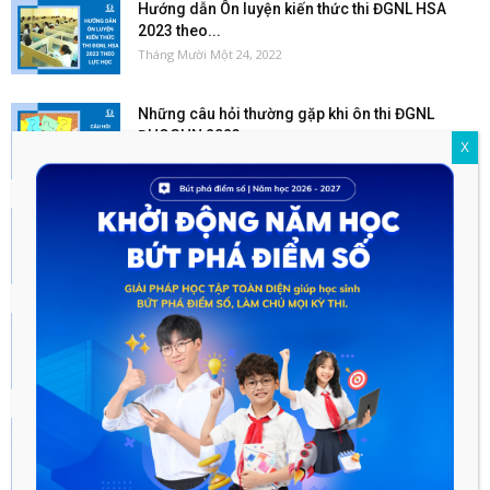
Hướng dẫn Ôn luyện kiến thức thi ĐGNL HSA
2023 theo...
Tháng Mười Một 24, 2022
Những câu hỏi thường gặp khi ôn thi ĐGNL
ĐHQGHN 2023...
X
Tháng Mười Một 24, 2022
Đề thi đánh giá năng lực 2022 tất cả các
trường
Tháng Sáu 18, 2022
Hướng dẫn Ôn luyện kiến thức theo môn học
kỳ thi...
Tháng Mười Một 24, 2022
Những sai lầm trong quá trình ôn thi ĐGNL
ĐHQGHN 2023...
Tháng Mười Một 24, 2022