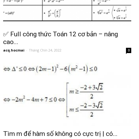
✅ Full công thức Toán 12 cơ bản – nâng
cao...
acq.hocmai
-
Tháng Chín 24, 2022
0
Tìm m để hàm số không có cực trị | có...