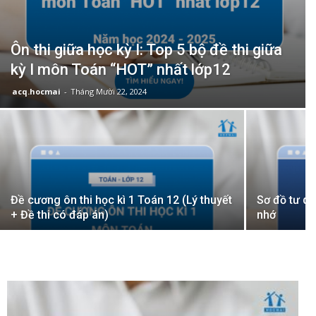
Ôn thi giữa học kỳ I: Top 5 bộ đề thi giữa
kỳ I môn Toán “HOT” nhất lớp12
acq.hocmai
-
Tháng Mười 22, 2024
Đề cương ôn thi học kì 1 Toán 12 (Lý thuyết
Sơ đồ tư du
+ Đề thi có đáp án)
nhớ