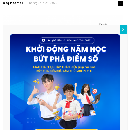
acq.hocmai
-
Tháng Chín 24, 2022
0
X
Tìm m để hàm số có 7 cực trị | ví...
acq.hocmai
-
Tháng Chín 24, 2022
0