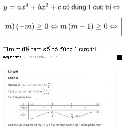
Tìm m để hàm số có đúng 1 cực trị |...
acq.hocmai
-
Tháng Chín 23, 2022
0