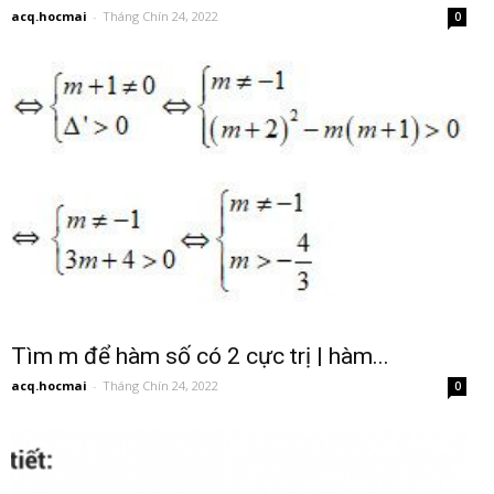
acq.hocmai
-
Tháng Chín 24, 2022
0
Tìm m để hàm số có 2 cực trị | hàm...
acq.hocmai
-
Tháng Chín 24, 2022
0