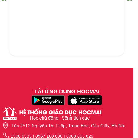
TẢI ỨNG DỤNG HOCMAI
Tòa 25T2 Nguyễn Thị Thập, Trung Hòa, Cầu Giấy, Hà Nội
1900 6933 | 0967 180 038 | 0968 055 026