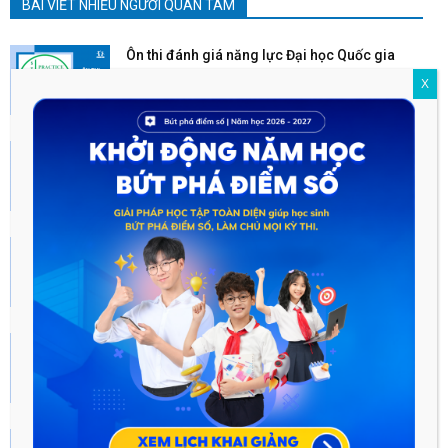
BÀI VIẾT NHIỀU NGƯỜI QUAN TÂM
Ôn thi đánh giá năng lực Đại học Quốc gia
Hà...
X
Tháng Sáu 16, 2022
LÀM THẾ NÀO ĐỂ GIẤC MƠ ĐỖ ĐẠI HỌC TOP
CỦA...
Tháng Mười 13, 2023
TOP 3 trang web ôn thi đánh giá năng lực
2023...
Tháng Sáu 17, 2022
Đề thi đánh giá năng lực 2022 tất cả các
trường
Tháng Sáu 18, 2022
Hướng dẫn Ôn luyện kiến thức theo môn học