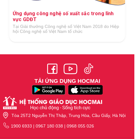
Ứng dụng công nghệ số xuất sắc trong lĩnh
vực GDĐT
Tại Giải thưởng Công nghệ số Việt Nam 2018 do Hiệp
hội Công nghệ số Việt Nam tổ chức
TẢI ỨNG DỤNG HOCMAI
Tòa 25T2 Nguyễn Thị Thập, Trung Hòa, Cầu Giấy, Hà Nội
1900 6933 | 0967 180 038 | 0968 055 026