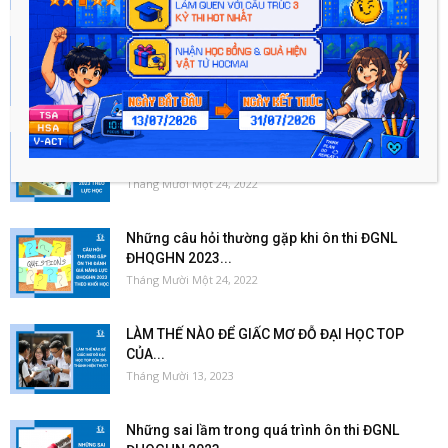
Sách ôn thi đánh giá năng lực 2023 hay nhất
Tháng Sáu 13, 2023
Hướng dẫn Ôn luyện kiến thức thi ĐGNL HSA
2023 theo...
Tháng Mười Một 24, 2022
Những câu hỏi thường gặp khi ôn thi ĐGNL
ĐHQGHN 2023...
Tháng Mười Một 24, 2022
LÀM THẾ NÀO ĐỂ GIẤC MƠ ĐỖ ĐẠI HỌC TOP
CỦA...
Tháng Mười 13, 2023
Những sai lầm trong quá trình ôn thi ĐGNL