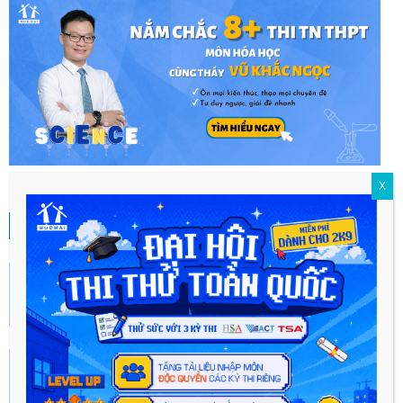
X
BÀI VIẾT NHIỀU NGƯỜI QUAN TÂM
Hướng dẫn Ôn luyện kiến thức theo môn học
kỳ thi...
Tháng Mười Một 24, 2022
Đề thi đánh giá năng lực 2022 tất cả các
trường
Tháng Sáu 18, 2022