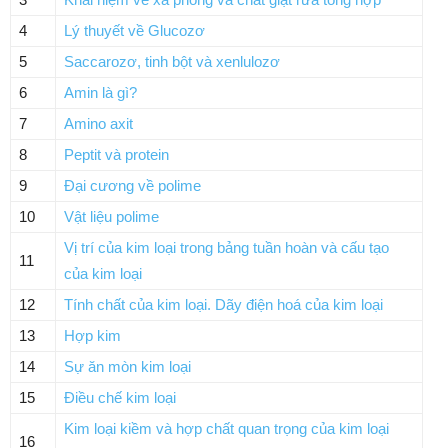
4
Lý thuyết về Glucozơ
5
Saccarozơ, tinh bột và xenlulozơ
6
Amin là gì?
7
Amino axit
8
Peptit và protein
9
Đại cương về polime
10
Vật liệu polime
Vị trí của kim loại trong bảng tuần hoàn và cấu tạo
11
của kim loại
12
Tính chất của kim loại. Dãy điện hoá của kim loại
13
Hợp kim
14
Sự ăn mòn kim loại
15
Điều chế kim loại
Kim loại kiềm và hợp chất quan trọng của kim loại
16