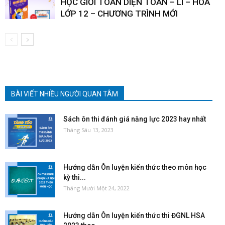
HỌC GIỎI TOÀN DIỆN TOÁN – LÍ – HÓA
LỚP 12 – CHƯƠNG TRÌNH MỚI
BÀI VIẾT NHIỀU NGƯỜI QUAN TÂM
Sách ôn thi đánh giá năng lực 2023 hay nhất
Tháng Sáu 13, 2023
Hướng dẫn Ôn luyện kiến thức theo môn học
kỳ thi...
Tháng Mười Một 24, 2022
Hướng dẫn Ôn luyện kiến thức thi ĐGNL HSA