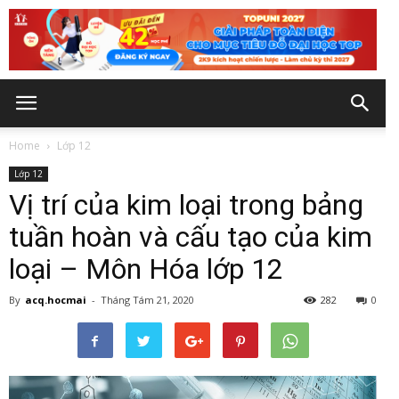
Home
Lớp 12
Lớp 12
Vị trí của kim loại trong bảng
tuần hoàn và cấu tạo của kim
loại – Môn Hóa lớp 12
By
acq.hocmai
-
Tháng Tám 21, 2020
282
0