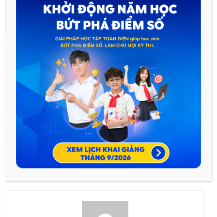
Previous article
Next article
Vật liệu polime – Môn Hóa lớp
Tính chất của kim loại. Dãy điện
12
hoá của kim loại – Môn Hóa
lớp 12