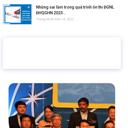
Những sai lầm trong quá trình ôn thi ĐGNL
ĐHQGHN 2023...
Tháng Mười Một 24, 2022
16 năm
6.460.467
Giáo dục trực tuyến
Thành viên