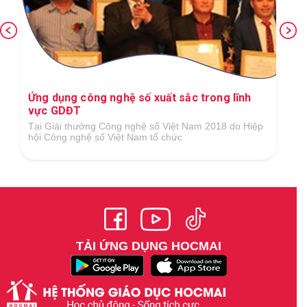
Ứng dụng công nghệ số xuất sắc trong lĩnh
vực GDĐT
Tại Giải thưởng Công nghệ số Việt Nam 2018 do Hiệp
hội Công nghệ số Việt Nam tổ chức
TẢI ỨNG DỤNG HOCMAI