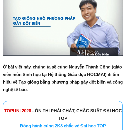
Ở bài viết này, chúng ta sẽ cùng Nguyễn Thành Công (giáo
viên môn Sinh
học tại Hệ thống Giáo dục HOCMAI) đi tìm
hiểu về Tạo giống bằng phương pháp gây đột biến và công
nghệ tế bào.
TOPUNI 2026
- ÔN THI PHẢI CHẤT, CHẮC SUẤT ĐẠI HỌC
TOP
Đồng hành cùng 2K8 chắc vé Đại học TOP