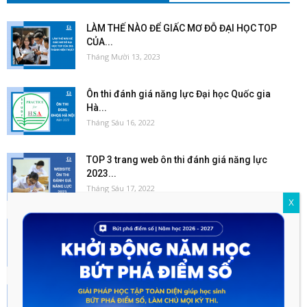
LÀM THẾ NÀO ĐỂ GIẤC MƠ ĐỖ ĐẠI HỌC TOP
CỦA...
Tháng Mười 13, 2023
Ôn thi đánh giá năng lực Đại học Quốc gia
Hà...
Tháng Sáu 16, 2022
TOP 3 trang web ôn thi đánh giá năng lực
2023...
Tháng Sáu 17, 2022
X
Đề thi đánh giá năng lực 2022 tất cả các
trường
Tháng Sáu 18, 2022
Những sai lầm trong quá trình ôn thi ĐGNL
ĐHQGHN 2023...