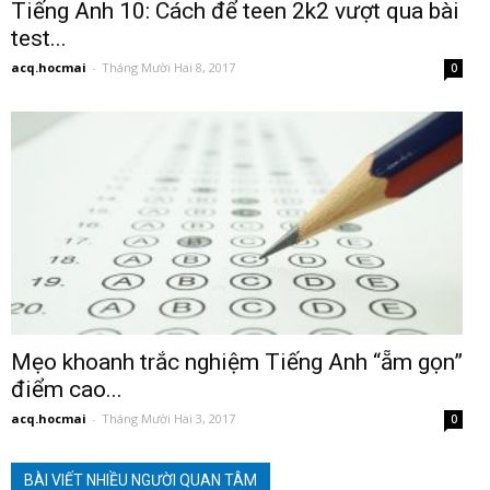
Tiếng Anh 10: Cách để teen 2k2 vượt qua bài
test...
acq.hocmai
-
Tháng Mười Hai 8, 2017
0
Mẹo khoanh trắc nghiệm Tiếng Anh “ẵm gọn”
điểm cao...
acq.hocmai
-
Tháng Mười Hai 3, 2017
0
BÀI VIẾT NHIỀU NGƯỜI QUAN TÂM