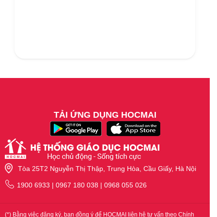
TẢI ỨNG DỤNG HOCMAI
Tòa 25T2 Nguyễn Thị Thập, Trung Hòa, Cầu Giấy, Hà Nội
1900 6933 | 0967 180 038 | 0968 055 026
(*) Bằng việc đăng ký, bạn đồng ý để HOCMAI liên hệ tư vấn theo Chính