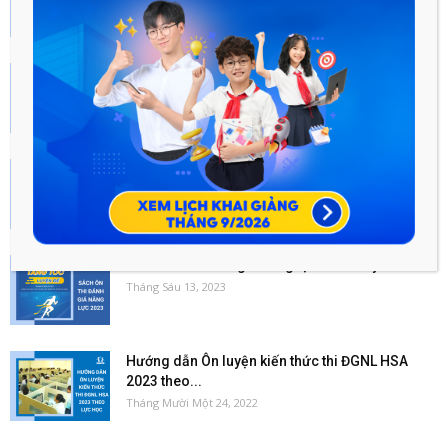
Tháng Mười Một 24, 2022
Những câu hỏi thường gặp khi ôn thi ĐGNL
ĐHQGHN 2023...
Tháng Mười Một 24, 2022
Hướng dẫn Ôn luyện kiến thức theo môn học
kỳ thi...
Tháng Mười Một 24, 2022
Sách ôn thi đánh giá năng lực 2023 hay nhất
Tháng Sáu 13, 2023
Hướng dẫn Ôn luyện kiến thức thi ĐGNL HSA
2023 theo...
Tháng Mười Một 24, 2022