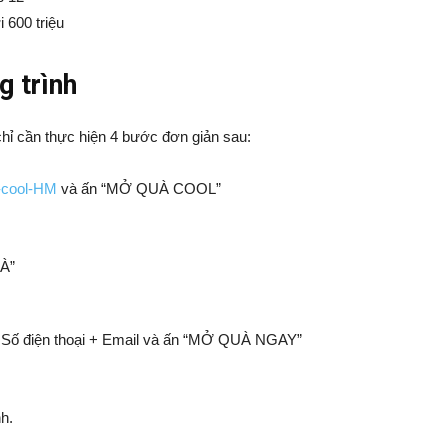
i 600 triệu
g trình
hỉ cần thực hiện 4 bước đơn giản sau:
a-cool-HM
và ấn “MỞ QUÀ COOL”
À”
+ Số điện thoại + Email và ấn “MỞ QUÀ NGAY”
h.