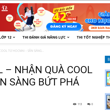
LỚP 12
THI ĐÁNH GIÁ NĂNG LỰC
THI TỐT NGHIỆP T
OOL TỪ HOCMAI – SẴN SÀNG...
B
L – NHẬN QUÀ COOL
ẴN SÀNG BỨT PHÁ
113
0