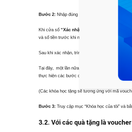
Bước 2:
Nhập đúng mã code tại mục
“Khuyến 
Khi cửa sổ
“Xác nhận đăng ký học”
hiện ra, Q
và số tiền trước khi nhấn “Xác nhận thanh toán 
Sau khi xác nhận, trình duyệt sẽ chuyển tiếp tới 
Tại đây, một lần nữa xem lại thông tin đơn hàng 
thực hiện các bước còn lại theo hướng dẫn trên
(Các khóa học tặng sẽ tương ứng với mã vouche
Bước 3:
Truy cập mục “Khóa học của tôi” và bắ
3.2. Với các quà tặng là vouche