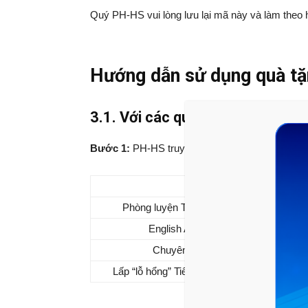
Quý PH-HS vui lòng lưu lại mã này và làm theo
Hướng dẫn sử dụng quà t
3.1. Với các quà tặng là khóa họ
Bước 1:
PH-HS truy cập link và chọn đúng khó
Khóa học
Phòng luyện Toán từ lớp 6 – 11 3 tháng
English Adventure with Milo
Chuyên đề Bất đẳng thức
Lấp “lỗ hổng” Tiếng Anh thi tốt nghiệp THPT