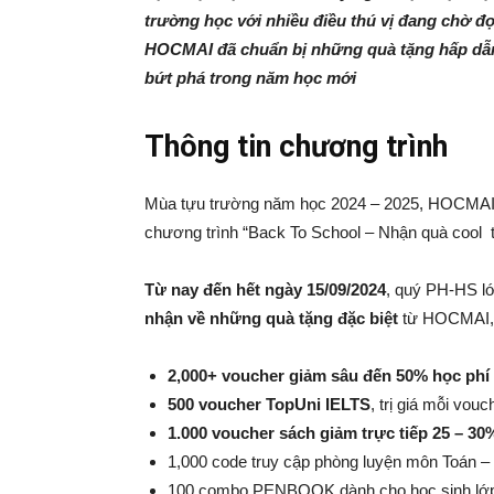
trường học với nhiều điều thú vị đang chờ đ
HOCMAI đã chuẩn bị những quà tặng hấp dẫn
bứt phá trong năm học mới
Thông tin chương trình
Mùa tựu trường năm học 2024 – 2025, HOCMAI x
chương trình “Back To School – Nhận quà coo
Từ nay đến hết ngày 15/09/2024
, quý PH-HS lớ
nhận về những quà tặng đặc biệt
từ HOCMAI, vớ
2,000+ voucher giảm sâu đến 50% học phí
500 voucher TopUni IELTS
, trị giá mỗi vouch
1.000 voucher sách giảm trực tiếp 25 – 30
1,000 code truy cập phòng luyện môn Toán – L
100 combo PENBOOK dành cho học sinh lớ