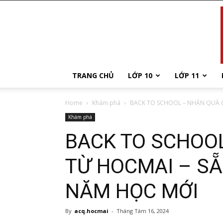
TRANG CHỦ
LỚP 10
LỚP 11
Home
Khám phá
BACK TO SCHOOL – NHẬN QUÀ C
Khám phá
BACK TO SCHOO
TỪ HOCMAI – S
NĂM HỌC MỚI
By
acq.hocmai
-
Tháng Tám 16, 2024