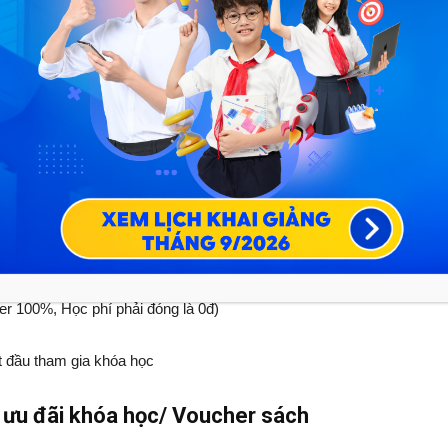
mãi/voucher”
rồi nhấn
“Thanh toán”
uý PH/HS cần xem lại, đảm bảo chính xác các hạng mục
khóa học”.
trang thanh toán.
để tránh sai sót; sau đó chọn hình thức thanh toán và
 màn hình để hoàn tất đơn
r 100%, Học phí phải đóng là 0đ)
t đầu tham gia khóa học
r ưu đãi khóa học/ Voucher sách