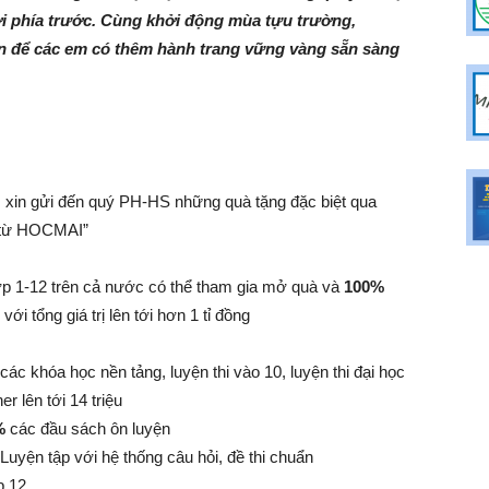
ợi phía trước. Cùng khởi động mùa tựu trường,
 để các em có thêm hành trang vững vàng sẵn sàng
in gửi đến quý PH-HS những quà tặng đặc biệt qua
l từ HOCMAI”
p 1-12 trên cả nước có thể tham gia mở quà và
100%
i tổng giá trị lên tới hơn 1 tỉ đồng
các khóa học nền tảng, luyện thi vào 10, luyện thi đại học
er lên tới 14 triệu
%
các đầu sách ôn luyện
uyện tập với hệ thống câu hỏi, đề thi chuẩn
p 12