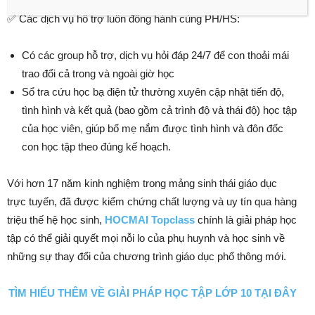
✅ Các dịch vụ hỗ trợ luôn đồng hành cùng PH/HS:
Có các group hỗ trợ, dịch vụ hỏi đáp 24/7 để con thoải mái
trao đổi cả trong và ngoài giờ học
Sổ tra cứu học bạ điện tử thường xuyên cập nhật tiến độ,
tình hình và kết quả (bao gồm cả trình độ và thái độ) học tập
của học viên, giúp bố mẹ nắm được tình hình và đôn đốc
con học tập theo đúng kế hoạch.
Với hơn 17 năm kinh nghiệm trong mảng sinh thái giáo dục
trực tuyến, đã được kiểm chứng chất lượng và uy tín qua hàng
triệu thế hệ học sinh,
HOCMAI Topclass
chính là giải pháp học
tập có thể giải quyết mọi nỗi lo của phụ huynh và học sinh về
những sự thay đổi của chương trình giáo dục phổ thông mới.
TÌM HIỂU THÊM VỀ GIẢI PHÁP HỌC TẬP LỚP 10 TẠI ĐÂY