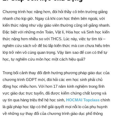
Chương trình học nặng hơn, đòi hỏi thầy cô trên trường giảng
nhanh cho kịp giờ. Ngay cả khi con học thêm bên ngoài, với
kiến thức nặng như vậy giáo viên thường cũng sẽ giảng nhanh.
Đặc biệt với những môn Toán, Vật lí, Hóa học và Sinh học kiến
thức nặng hơn nhiều so với THCS. Lúc này, việc tự tìm tòi –
nghiên cứu sách vở để bù lấp kiến thức mà con chưa hiểu trên
lớp trở nên vô cùng quan trọng. Vậy làm sao để con có thể tự
học, tự nghiên cứu môn học một cách hiệu quả?
Trong bối cảnh thay đổi định hướng phương pháp giáo dục của
chương trình GDPT mới, đòi hỏi các em học sinh phải chủ
động học nhiều hơn. Với hơn 17 năm kinh nghiệm trong lĩnh
vực giáo dục trực tuyến, đã được kiểm chứng chất lượng và
uy tín qua hàng triệu thế hệ học sinh,
HOCMAI Topclass
chính
là giải pháp học tập có thể giải quyết mọi nỗi lo của phụ huynh
về những sự thay đổi của chương trình giáo dục phổ thông