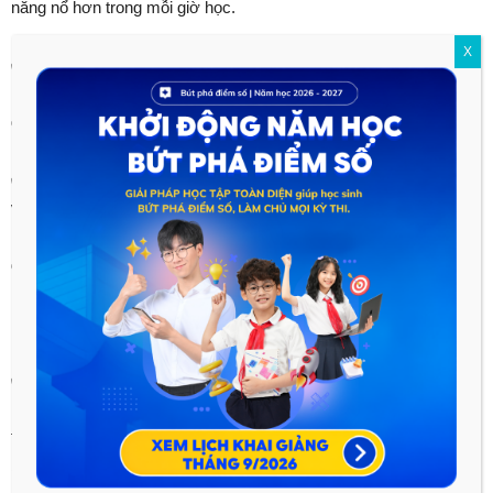
năng nổ hơn trong mỗi giờ học.
X
✅ Hình thức học tập đa dạng từ video bài giảng kết hợp lớp
học trực tuyến livestream để các con tương tác 2 chiều trong
quá trình học.
✅ Với mỗi đơn vị kiến thức mới, thầy cô sẽ là người đưa ra
vấn đề và cùng học sinh giải quyết vấn đề thay vì chỉ truyền thụ
kiến thức 1 chiều. Các em được đưa ra ý kiến và luyện tập
dưới sự đồng hành sát sao của thầy cô, từ đó giúp học sinh
nắm được bản chất, tự rút ra được phương pháp để hiểu sâu,
nhớ lâu hơn.
✅ Thầy cô không chỉ giỏi chuyên môn mà còn thấu hiểu tâm lý
học sinh, luôn sẵn sàng động viên và có nhiều phương pháp
thúc đẩy tinh thần học tập để các em đóng góp ý kiến, trao đổi
bài, tự tin phát biểu trước các bạn học và giáo viên.