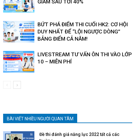
GIẢM SÂU TỚI 40%
BỨT PHÁ ĐIỂM THI CUỐI HK2: CƠ HỘI
DUY NHẤT ĐỂ “LỘI NGƯỢC DÒNG”
BẢNG ĐIỂM CẢ NĂM!
LIVESTREAM TƯ VẤN ÔN THI VÀO LỚP
10 – MIỄN PHÍ
BÀI VIẾT NHIỀU NGƯỜI QUAN TÂM
Đề thi đánh giá năng lực 2022 tất cả các