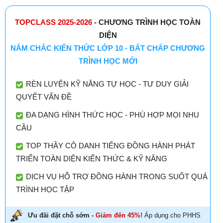
TOPCLASS 2025-2026
- CHƯƠNG TRÌNH HỌC TOÀN
DIỆN
NẮM CHẮC KIẾN THỨC LỚP 10 - BẤT CHẤP CHƯƠNG
TRÌNH HỌC MỚI
RÈN LUYỆN KỸ NĂNG TỰ HỌC - TƯ DUY GIẢI
QUYẾT VẤN ĐỀ
ĐA DẠNG HÌNH THỨC HỌC - PHÙ HỢP MỌI NHU
CẦU
TOP THẦY CÔ DANH TIẾNG ĐỒNG HÀNH PHÁT
TRIỂN TOÀN DIỆN KIẾN THỨC & KỸ NĂNG
DỊCH VỤ HỖ TRỢ ĐỒNG HÀNH TRONG SUỐT QUÁ
TRÌNH HỌC TẬP
Ưu đãi đặt chỗ sớm -
Giảm đến 45%!
Áp dụng cho PHHS