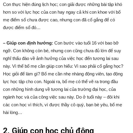
Con thực hiện đúng lịch học; con giải được những bài tập khó
hơn so với lực học của con hay ngay cả khi con khoe với bố
mẹ điểm số chưa được cao, nhưng con đã cố gắng để có
được điểm số đó…
– Giúp con định hướng:
Con bước vào tuổi 16 với bao bỡ
ngỡ. Con không còn bé, nhưng con cũng chưa đủ lớn để suy
nghĩ thấu đáo về ảnh hưởng của việc học đến tương lai sau
này. Vì thế bố mẹ cần giúp con hiểu: Vì sao phải cố gắng học?
Học giỏi để làm gì? Bố mẹ cần nhẹ nhàng động viên, tạo động
lực học tập cho con. Ngoài ra, bố mẹ có thể vẽ ra trong đầu
con những hình dung về tương lai của trường đại học, của
ngành học và của công việc sau này. Do ở tuổi này – đôi khi
các con học vì thích, vì được thầy cô quý, bạn bè yêu, bố mẹ
hài lòng…
2. Giúp con học chủ động