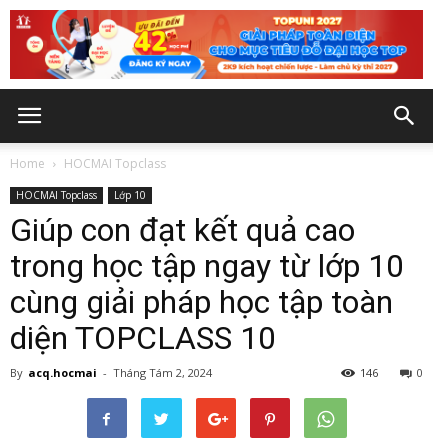
Home
HOCMAI Topclass
HOCMAI Topclass
Lớp 10
Giúp con đạt kết quả cao
trong học tập ngay từ lớp 10
cùng giải pháp học tập toàn
diện TOPCLASS 10
By
acq.hocmai
-
Tháng Tám 2, 2024
146
0