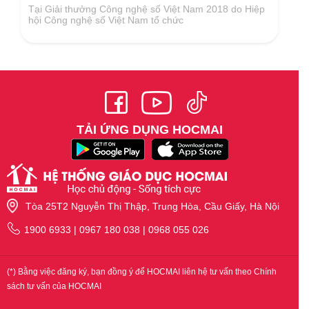
Tại Giải thưởng Công nghệ số Việt Nam 2018 do Hiệp
hội Công nghệ số Việt Nam tổ chức
TẢI ỨNG DỤNG HOCMAI
Tòa 25T2 Nguyễn Thị Thập, Trung Hòa, Cầu Giấy, Hà Nội
1900 6933 | 0967 180 038 | 0968 055 026
(*) Bằng việc đăng ký, bạn đồng ý để HOCMAI liên hệ tư vấn theo Chính
sách tư vấn của HOCMAI