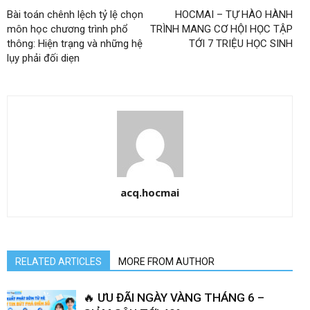
Bài toán chênh lệch tỷ lệ chọn
HOCMAI – TỰ HÀO HÀNH
môn học chương trình phổ
TRÌNH MANG CƠ HỘI HỌC TẬP
thông: Hiện trạng và những hệ
TỚI 7 TRIỆU HỌC SINH
lụy phải đối diẹn
acq.hocmai
RELATED ARTICLES
MORE FROM AUTHOR
🔥 ƯU ĐÃI NGÀY VÀNG THÁNG 6 –