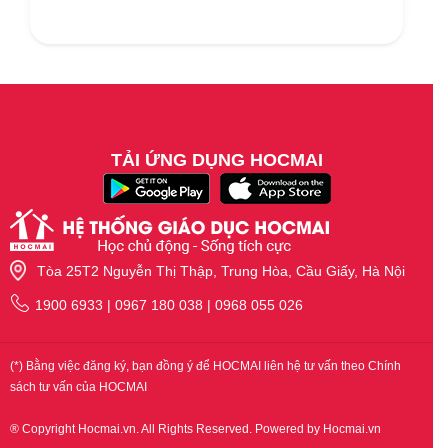
TẢI ỨNG DỤNG HOCMAI
Tòa 25T2 Nguyễn Thị Thập, Trung Hòa, Cầu Giấy, Hà Nội
1900 6933 | 0967 180 038 | 0968 055 026
(*) Bằng việc đăng ký, bạn đồng ý để HOCMAI liên hệ tư vấn theo Chính
sách tư vấn của HOCMAI
® Copyright Hocmai.vn. All Rights Reserved. Powered by Hocmai.vn