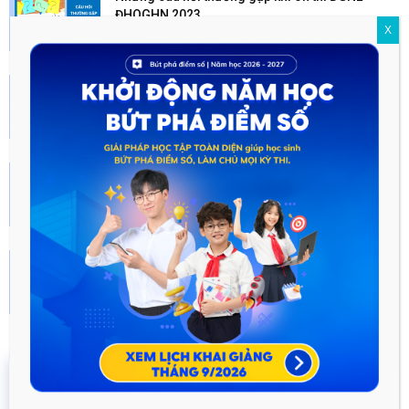
ĐHQGHN 2023...
X
Tháng Mười Một 24, 2022
Sách ôn thi đánh giá năng lực 2023 hay nhất
Tháng Sáu 13, 2023
Ôn thi đánh giá năng lực Đại học Quốc gia
Hà...
Tháng Sáu 16, 2022
Hướng dẫn Ôn luyện kiến thức thi ĐGNL HSA
2023 theo...
Tháng Mười Một 24, 2022
16 năm
6.460.467