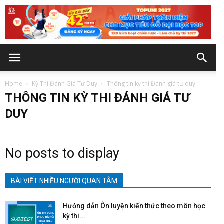
Home
Kỳ Thi Đánh Giá Tư Duy
Thông tin kỳ thi Đánh giá tư duy
THÔNG TIN KỲ THI ĐÁNH GIÁ TƯ
DUY
No posts to display
BÀI VIẾT NHIỀU NGƯỜI QUAN TÂM
Hướng dẫn Ôn luyện kiến thức theo môn học
kỳ thi...