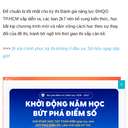
Để chuẩn bị tốt nhất cho kỳ thi Đánh giá năng lực ĐHQG
TP.HCM sắp diễn ra, các bạn 2k7 nên bổ sung kiến thức, học
bắt kịp chương trình mới và nắm vững cách học theo sự thay
đổi của đề thi, tránh bỡ ngỡ khi thời gian thi sắp cận kề.
>>>
Bí kíp chinh phục kỳ thi không ở đâu xa. Sở hữu ngay bây
giờ!
X