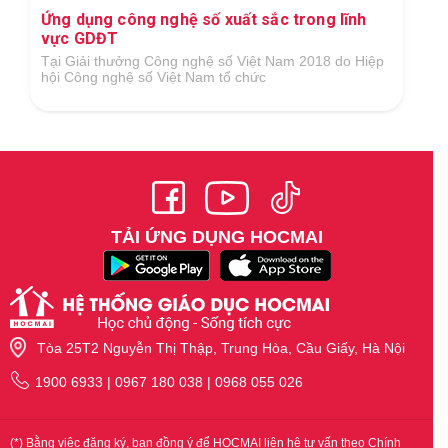
Ứng dụng công nghệ số xuất sắc trong lĩnh
vực GDĐT
Tại Giải thưởng Công nghệ số Việt Nam 2018 do Hiệp
hội Công nghệ số Việt Nam tổ chức
TẢI ỨNG DỤNG HOCMAI
Tòa 25T2 Nguyễn Thị Thập, Trung Hòa, Cầu Giấy, Hà Nội
1900 6933 | 0967 180 038 | 0968 055 026
(*) Bằng việc đăng ký, bạn đồng ý để HOCMAI liên hệ tư vấn theo Chính