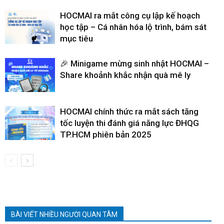
HOCMAI ra mắt công cụ lập kế hoạch
học tập – Cá nhân hóa lộ trình, bám sát
mục tiêu
🎉 Minigame mừng sinh nhật HOCMAI –
Share khoảnh khắc nhận quà mê ly
HOCMAI chính thức ra mắt sách tăng
tốc luyện thi đánh giá năng lực ĐHQG
TP.HCM phiên bản 2025
BÀI VIẾT NHIỀU NGƯỜI QUAN TÂM