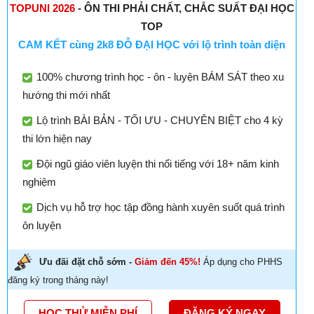
TOPUNI 2026
- ÔN THI PHẢI CHẤT, CHẮC SUẤT ĐẠI HỌC
TOP
CAM KẾT cùng 2k8 ĐỖ ĐẠI HỌC với lộ trình toàn diện
100% chương trình học - ôn - luyện BÁM SÁT theo xu
hướng thi mới nhất
Lộ trình BÀI BẢN - TỐI ƯU - CHUYÊN BIỆT cho 4 kỳ
thi lớn hiện nay
Đội ngũ giáo viên luyện thi nổi tiếng với 18+ năm kinh
nghiệm
Dịch vụ hỗ trợ học tập đồng hành xuyên suốt quá trình
ôn luyện
Ưu đãi đặt chỗ sớm -
Giảm đến 45%!
Áp dụng cho PHHS
đăng ký trong tháng này!
HỌC THỬ MIỄN PHÍ
ĐĂNG KÝ NGAY