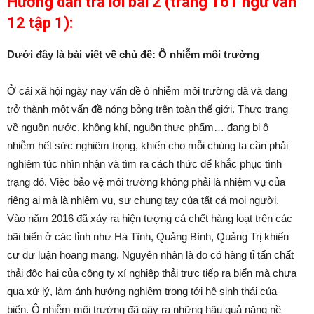
Hướng dẫn trả lời bài 2 (trang 161 ngữ văn
12 tập 1):
Dưới đây là bài viết về chủ đề: Ô nhiễm môi trường
Ở cái xã hội ngày nay vấn đề ô nhiễm môi trường đã và đang
trở thành một vấn đề nóng bỏng trên toàn thế giới. Thực trạng
về nguồn nước, không khí, nguồn thực phẩm… đang bị ô
nhiễm hết sức nghiêm trọng, khiến cho mỗi chúng ta cần phải
nghiêm túc nhìn nhận và tìm ra cách thức để khắc phục tình
trạng đó. Việc bảo vệ môi trường không phải là nhiệm vụ của
riêng ai mà là nhiệm vụ, sự chung tay của tất cả mọi người.
Vào năm 2016 đã xảy ra hiện tượng cá chết hàng loạt trên các
bãi biển ở các tỉnh như Hà Tĩnh, Quảng Bình, Quảng Trị khiến
cư dư luận hoang mang. Nguyên nhân là do có hàng tỉ tấn chất
thải độc hại của công ty xí nghiệp thải trực tiếp ra biển mà chưa
qua xử lý, làm ảnh hưởng nghiêm trọng tới hệ sinh thái của
biển. Ô nhiễm môi trường đã gây ra những hậu quả nặng nề