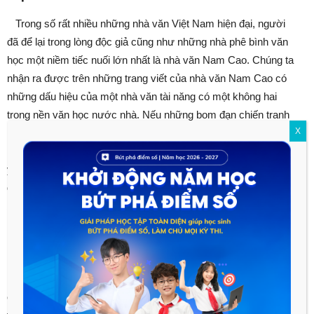
Trong số rất nhiều những nhà văn Việt Nam hiện đại, người
đã để lại trong lòng độc giả cũng như những nhà phê bình văn
học một niềm tiếc nuối lớn nhất là nhà văn Nam Cao. Chúng ta
nhận ra được trên những trang viết của nhà văn Nam Cao có
những dấu hiệu của một nhà văn tài năng có một không hai
trong nền văn học nước nhà. Nếu những bom đạn chiến tranh
X
không cướp đi sinh mạng của ông thì hẳn rằng Nam Cao sẽ
mang lại cho dân tộc ta một nền văn học rất vẻ vang.Nhưng tôi
yêu mến nhà văn Nam Cao không hoàn toàn bởi tất cả những
điều chúng ta vẫn tiếc nuối về ông. Tôi hâm mộ nhà văn này
bởi những quan niệm sống và viết văn bởi sự nặng lòng của
nhà văn dành cho những người nông dân Việt Nam.
Sinh ra ở một vùng quê Hà Nam, nhà văn Nam Cao là một
người trí thức chân chính. Có những điều rất kỳ lạ là trong khi
có rất nhiều những nhà văn đặt nghệ thuật và sự nghiệp sáng