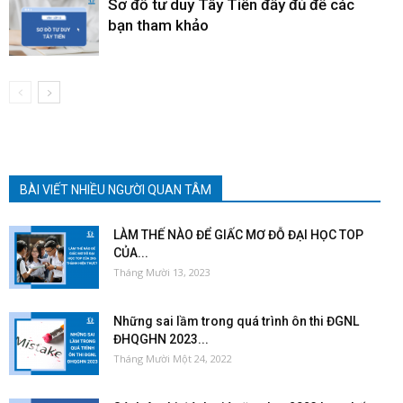
Sơ đồ tư duy Tây Tiến đầy đủ để các
bạn tham khảo
BÀI VIẾT NHIỀU NGƯỜI QUAN TÂM
LÀM THẾ NÀO ĐỂ GIẤC MƠ ĐỖ ĐẠI HỌC TOP
CỦA...
Tháng Mười 13, 2023
Những sai lầm trong quá trình ôn thi ĐGNL
ĐHQGHN 2023...
Tháng Mười Một 24, 2022