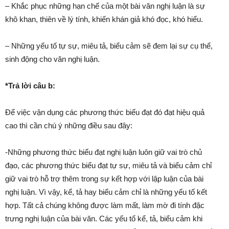
– Khắc phục những hạn chế của một bài văn nghị luận là sự
khô khan, thiên về lý tính, khiến khán giả khó đọc, khó hiểu.
– Những yếu tố tự sự, miêu tả, biểu cảm sẽ đem lại sự cụ thể,
sinh động cho văn nghị luận.
*Trả lời câu b:
Để việc vận dụng các phương thức biểu đạt đó đạt hiệu quả
cao thì cần chú ý những điều sau đây:
-Những phương thức biểu đạt nghị luận luôn giữ vai trò chủ
đạo, các phương thức biểu đạt tự sự, miêu tả và biểu cảm chỉ
giữ vai trò hỗ trợ thêm trong sự kết hợp với lập luận của bài
nghị luận. Vì vậy, kể, tả hay biểu cảm chỉ là những yếu tố kết
hợp. Tất cả chúng không được làm mất, làm mờ đi tính đặc
trưng nghị luận của bài văn. Các yếu tố kể, tả, biểu cảm khi