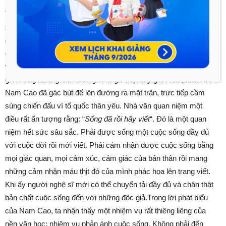
tác của mình lên trên hết thì Nam Cao lại làm một cách khác.
Tất nhiên đã là một nhà văn thì phụng sự nghệ thuật, đam mê
sáng tác là lẽ thường tôi không có ý gì trách. Nhưng chính điều
đó đã càng khiến Nam Cao nổi bật hơn hết bởi ông đã vượt
qua cái lẽ thường tình ấy của cuộc sống.Nhà văn mà không coi
việc sáng tác là nhiệm vụ số một thì nhà văn sẽ coi trọng điều
gì? Trong những năm tháng chống Pháp đầy gian khổ, nhà văn
Nam Cao đã gác bút để lên đường ra mặt trận, trực tiếp cầm
súng chiến đấu vì tổ quốc thân yêu. Nhà văn quan niệm một
điều rất ấn tượng rằng: “
Sống đã rồi hãy viết
“. Đó là một quan
niệm hết sức sâu sắc. Phải được sống một cuộc sống đầy đủ
với cuộc đời rồi mới viết. Phải cảm nhận được cuộc sống bằng
mọi giác quan, mọi cảm xúc, cảm giác của bản thân rồi mang
những cảm nhận máu thịt đó của mình phác họa lên trang viết.
Khi ấy người nghệ sĩ mới có thể chuyển tải đầy đủ và chân thật
bản chất cuộc sống đến với những độc giả.Trong lời phát biểu
của Nam Cao, ta nhận thấy một nhiệm vụ rất thiêng liêng của
nền văn học: nhiệm vụ phản ánh cuộc sống. Không phải đến