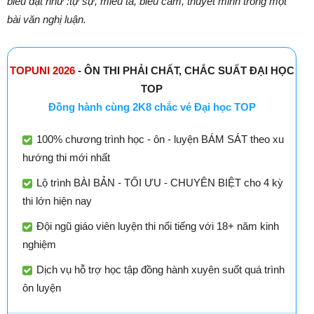
biểu đạt như :tự sự, miêu tả, biểu cảm, thuyết minh trong một
bài văn nghị luận
.
TOPUNI 2026
- ÔN THI PHẢI CHẤT, CHẮC SUẤT ĐẠI HỌC
TOP
Đồng hành cùng 2K8 chắc vé Đại học TOP
100% chương trình học - ôn - luyện BÁM SÁT theo xu
hướng thi mới nhất
Lộ trình BÀI BẢN - TỐI ƯU - CHUYÊN BIỆT cho 4 kỳ
thi lớn hiện nay
Đội ngũ giáo viên luyện thi nổi tiếng với 18+ năm kinh
nghiệm
Dịch vụ hỗ trợ học tập đồng hành xuyên suốt quá trình
ôn luyện