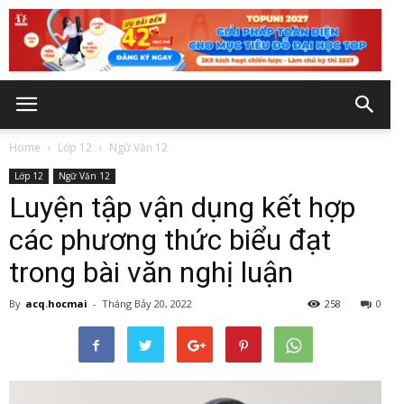
Home
Lớp 12
Ngữ Văn 12
Lớp 12
Ngữ Văn 12
Luyện tập vận dụng kết hợp
các phương thức biểu đạt
trong bài văn nghị luận
By
acq.hocmai
-
Tháng Bảy 20, 2022
258
0