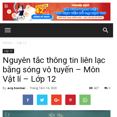
Home
Lớp 12
Lớp 12
Nguyên tắc thông tin liên lạc
bằng sóng vô tuyến – Môn
Vật lí – Lớp 12
By
acq.hocmai
-
Tháng Tám 14, 2020
427
0