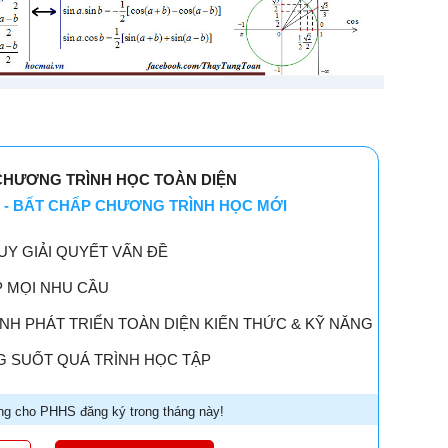
CHƯƠNG TRÌNH HỌC TOÀN DIỆN
 - BẤT CHẤP CHƯƠNG TRÌNH HỌC MỚI
UY GIẢI QUYẾT VẤN ĐỀ
P MỌI NHU CẦU
H PHÁT TRIỂN TOÀN DIỆN KIẾN THỨC & KỸ NĂNG
 SUỐT QUÁ TRÌNH HỌC TẬP
g cho PHHS đăng ký trong tháng này!