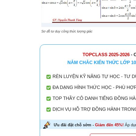
Sơ đồ tư duy công thức lượng giác
TOPCLASS 2025-2026
- 
NẮM CHẮC KIẾN THỨC LỚP 10
RÈN LUYỆN KỸ NĂNG TỰ HỌC - TƯ D
ĐA DẠNG HÌNH THỨC HỌC - PHÙ HỢ
TOP THẦY CÔ DANH TIẾNG ĐỒNG HÀN
DỊCH VỤ HỖ TRỢ ĐỒNG HÀNH TRONG
Ưu đãi đặt chỗ sớm -
Giảm đến 45%!
Áp dụn