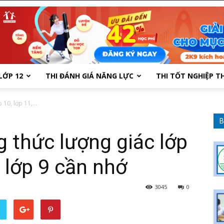
LỚP 12
THI ĐÁNH GIÁ NĂNG LỰC
THI TỐT NGHIỆP T
10, lớp 11,...
B
g thức lượng giác lớp
, lớp 9 cần nhớ
3045
0