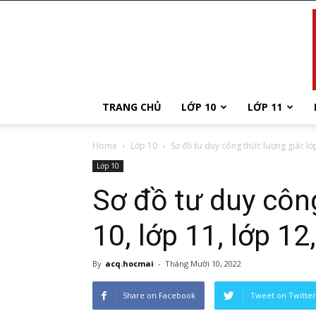
TRANG CHỦ
LỚP 10
LỚP 11
Home
Lớp 10
Sơ đồ tư duy công thức lượng giác lớp 
Lớp 10
Sơ đồ tư duy côn
10, lớp 11, lớp 12
By
acq.hocmai
-
Tháng Mười 10, 2022
Share on Facebook
Tweet on Twitter