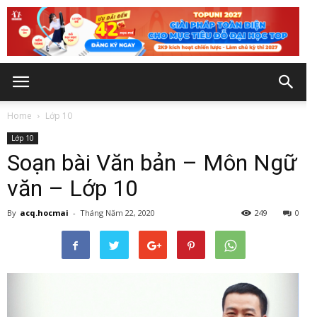
Home
Lớp 10
Lớp 10
Soạn bài Văn bản – Môn Ngữ
văn – Lớp 10
By
acq.hocmai
-
Tháng Năm 22, 2020
249
0