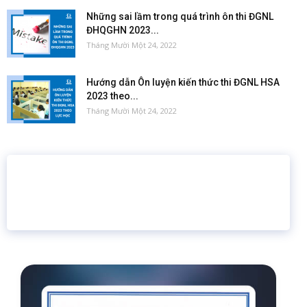
Những sai lầm trong quá trình ôn thi ĐGNL
ĐHQGHN 2023...
Tháng Mười Một 24, 2022
Hướng dẫn Ôn luyện kiến thức thi ĐGNL HSA
2023 theo...
Tháng Mười Một 24, 2022
16 năm
6.460.467
Giáo dục trực tuyến
Thành viên