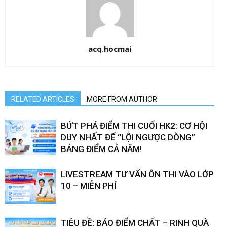
acq.hocmai
RELATED ARTICLES
MORE FROM AUTHOR
BỨT PHÁ ĐIỂM THI CUỐI HK2: CƠ HỘI
DUY NHẤT ĐỂ “LỘI NGƯỢC DÒNG”
BẢNG ĐIỂM CẢ NĂM!
LIVESTREAM TƯ VẤN ÔN THI VÀO LỚP
10 – MIỄN PHÍ
TIÊU ĐỀ: BÁO ĐIỂM CHẤT – RINH QUÀ