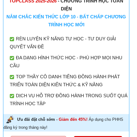
TOPCLASS 2025-2026
- CHƯƠNG TRÌNH HỌC TOÀN
DIỆN
NẮM CHẮC KIẾN THỨC LỚP 10 - BẤT CHẤP CHƯƠNG
TRÌNH HỌC MỚI
RÈN LUYỆN KỸ NĂNG TỰ HỌC - TƯ DUY GIẢI
QUYẾT VẤN ĐỀ
ĐA DẠNG HÌNH THỨC HỌC - PHÙ HỢP MỌI NHU
CẦU
TOP THẦY CÔ DANH TIẾNG ĐỒNG HÀNH PHÁT
TRIỂN TOÀN DIỆN KIẾN THỨC & KỸ NĂNG
DỊCH VỤ HỖ TRỢ ĐỒNG HÀNH TRONG SUỐT QUÁ
TRÌNH HỌC TẬP
Ưu đãi đặt chỗ sớm -
Giảm đến 45%!
Áp dụng cho PHHS
đăng ký trong tháng này!