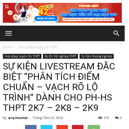
Home
Giải pháp luyện thi THPT
Giải pháp luyện thi THPT
Kỳ thi Tốt nghiệp THPT
Tư Vấn Hướng nghiệp
SỰ KIỆN LIVESTREAM ĐẶC
BIỆT “PHÂN TÍCH ĐIỂM
CHUẨN – VẠCH RÕ LỘ
TRÌNH” DÀNH CHO PH-HS
THPT 2K7 – 2K8 – 2K9
By
acq.hocmai
-
Tháng Tám 23, 2024
113
0