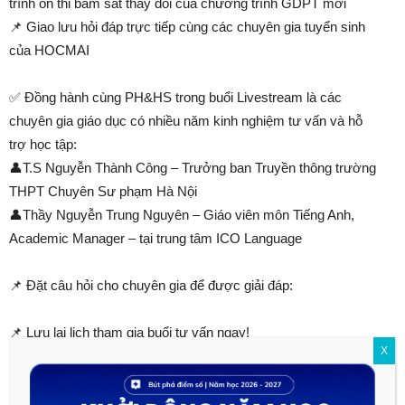
trình ôn thi bám sát thay đổi của chương trình GDPT mới
📌 Giao lưu hỏi đáp trực tiếp cùng các chuyên gia tuyển sinh
của HOCMAI
✅ Đồng hành cùng PH&HS trong buổi Livestream là các
chuyên gia giáo dục có nhiều năm kinh nghiệm tư vấn và hỗ
trợ học tập:
👤T.S Nguyễn Thành Công – Trưởng ban Truyền thông trường
THPT Chuyên Sư phạm Hà Nội
👤Thầy Nguyễn Trung Nguyên – Giáo viên môn Tiếng Anh,
Academic Manager – tại trung tâm ICO Language
📌 Đặt câu hỏi cho chuyên gia để được giải đáp:
📌 Lưu lại lịch tham gia buổi tư vấn ngay!
X
⏰ Thời gian: 20h00 – Thứ 7 (ngày 24/08/2024)
📺 Livestream trên: