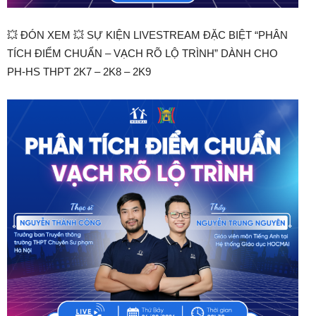
💥 ĐÓN XEM ️💥 SỰ KIỆN LIVESTREAM ĐẶC BIỆT “PHÂN
TÍCH ĐIỂM CHUẨN – VẠCH RÕ LỘ TRÌNH” DÀNH CHO
PH-HS THPT 2K7 – 2K8 – 2K9