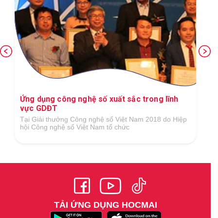
Ứng dụng công nghệ số xuất sắc trong lĩnh
vực GDĐT
Tại Giải thưởng Công nghệ số Việt Nam 2018 do Hiệp
hội Công nghệ số Việt Nam tổ chức
TẢI ỨNG DỤNG HOCMAI