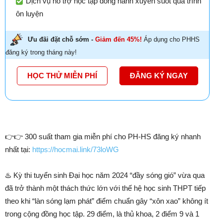
Dịch vụ hỗ trợ học tập đồng hành xuyên suốt quá trình
ôn luyện
Ưu đãi đặt chỗ sớm -
Giảm đến 45%!
Áp dụng cho PHHS
đăng ký trong tháng này!
HỌC THỬ MIỄN PHÍ
ĐĂNG KÝ NGAY
👉👉 300 suất tham gia miễn phí cho PH-HS đăng ký nhanh
nhất tại:
https://hocmai.link/73loWG
♨️ Kỳ thi tuyển sinh Đại học năm 2024 “đầy sóng gió” vừa qua
đã trở thành một thách thức lớn với thế hệ học sinh THPT tiếp
theo khi “làn sóng lạm phát” điểm chuẩn gây “xôn xao” không ít
trong cộng đồng học tập. 29 điểm, là thủ khoa, 2 điểm 9 và 1