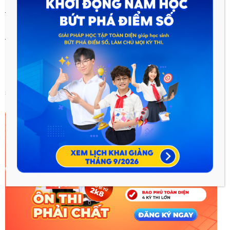
– Hệ thống kênh fanpage @Hocmai.vn THPT:
https://www.facebook.com/Hocmai.vnTHPT/
– Kênh Youtube của Đài phát thanh truyền hình Hà Nội:
https://www.youtube.com/@daihanoi-htv
HOCMAI và các thầy cô hẹn gặp lại ba mẹ và các bạn học
sinh trong buổi live sắp tới 👏👏