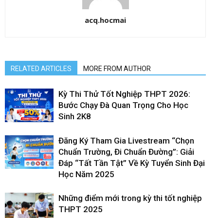
acq.hocmai
RELATED ARTICLES
MORE FROM AUTHOR
Kỳ Thi Thử Tốt Nghiệp THPT 2026:
Bước Chạy Đà Quan Trọng Cho Học
Sinh 2K8
Đăng Ký Tham Gia Livestream “Chọn
Chuẩn Trường, Đi Chuẩn Đường”: Giải
Đáp “Tất Tần Tật” Về Kỳ Tuyển Sinh Đại
Học Năm 2025
Những điểm mới trong kỳ thi tốt nghiệp
THPT 2025