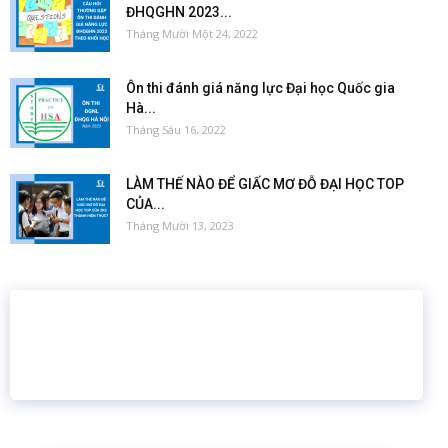
ĐHQGHN 2023...
Tháng Mười Một 24, 2022
Ôn thi đánh giá năng lực Đại học Quốc gia
Hà...
Tháng Sáu 16, 2022
LÀM THẾ NÀO ĐỂ GIẤC MƠ ĐỖ ĐẠI HỌC TOP
CỦA...
Tháng Mười 13, 2023
16 năm
6.460.467
Giáo dục trực tuyến
Thành viên