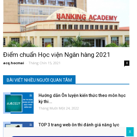
Điểm chuẩn Học viện Ngân hàng 2021
acq.hocmai
-
Tháng Chín 15, 2021
0
BÀI VIẾT NHIỀU NGƯỜI QUAN TÂM
Hướng dẫn Ôn luyện kiến thức theo môn học
kỳ thi...
Tháng Mười Một 24, 2022
TOP 3 trang web ôn thi đánh giá năng lực
2023...
X