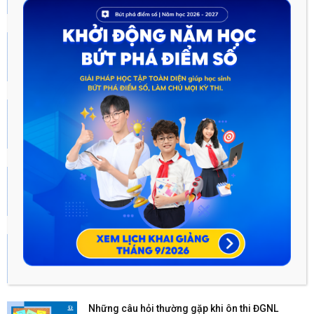
Tháng Sáu 17, 2022
Đề thi đánh giá năng lực 2022 tất cả các
trường
Tháng Sáu 18, 2022
Hướng dẫn Ôn luyện kiến thức thi ĐGNL HSA
2023 theo...
Tháng Mười Một 24, 2022
Sách ôn thi đánh giá năng lực 2023 hay nhất
Tháng Sáu 13, 2023
Những sai lầm trong quá trình ôn thi ĐGNL
ĐHQGHN 2023...
Tháng Mười Một 24, 2022
Những câu hỏi thường gặp khi ôn thi ĐGNL