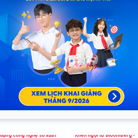
6.460.467
Thành viên
 ngợi từ Bloomberg -
Giải Bạc "Digital Content"