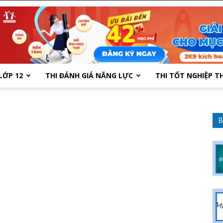
LỚP 12
THI ĐÁNH GIÁ NĂNG LỰC
THI TỐT NGHIỆP T
B