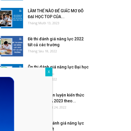
LÀM THẾ NÀO ĐỂ GIẤC MƠ ĐỖ
ĐẠI HỌC TOP CỦA...
Tháng Mười 13, 2023
Đề thi đánh giá năng lực 2022
tất cả các trường
Tháng Sáu 18, 2022
Ôn thi đánh giá năng lực Đại học
X
Quốc gia Hà...
Tháng Sáu 16, 2022
Hướng dẫn Ôn luyện kiến thức
thi ĐGNL HSA 2023 theo...
Tháng Mười Một 24, 2022
Sách ôn thi đánh giá năng lực
2023 hay nhất