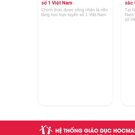
sắc trong lĩnh vực GDĐT
Hãng
Kỳ
 nhận là nền
Tại Giải thưởng Công nghệ số Việt
ố 1 Việt Nam
Nam 2018 do Hiệp hội Công nghệ
Là đơ
số Việt Nam tổ chức
dục v
và tí
cung 
Đại h