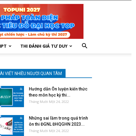
HPT
THI ĐÁNH GIÁ TƯ DUY
ÀI VIẾT NHIỀU NGƯỜI QUAN TÂM
Hướng dẫn Ôn luyện kiến thức
theo môn học kỳ thi...
Tháng Mười Một 24, 2022
Những sai lầm trong quá trình
ôn thi ĐGNL ĐHQGHN 2023...
Tháng Mười Một 24, 2022