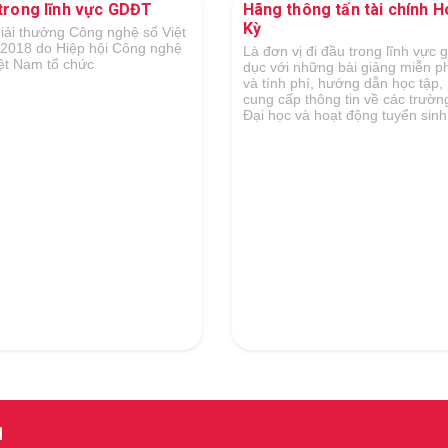
 thông tấn tài chính Hoa
Vòng Chung khảo ASEAN ICT
Awards 2019
n vị đi đầu trong lĩnh vực giáo
ới những bài giảng miễn phí
nh phí, hướng dẫn học tập,
cấp thông tin về các trường
ọc và hoạt động tuyển sinh...