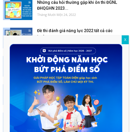
Những câu hỏi thường gặp khi ôn thi ĐGNL
ĐHQGHN 2023...
Tháng Mười Một 24, 2022
Đề thi đánh giá năng lực 2022 tất cả các
trường
X
Tháng Sáu 18, 2022
Sách ôn thi đánh giá năng lực 2023 hay nhất
Tháng Sáu 13, 2023
Những sai lầm trong quá trình ôn thi ĐGNL
ĐHQGHN 2023...
Tháng Mười Một 24, 2022
TOP 3 trang web ôn thi đánh giá năng lực
2023...
Tháng Sáu 17, 2022