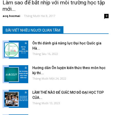
Làm sao để bắt nhịp với môi trường học tập
mới...
acq.hocmai
-
Tháng Mười Hai 8, 2017
0
BÀI VIẾT NHIỀU NGƯỜI QUAN TÂM
Ôn thi đánh giá năng lực Đại học Quốc gia
Hà...
Tháng Sáu 16, 2022
Hướng dẫn Ôn luyện kiến thức theo môn học
kỳ thi...
Tháng Mười Một 24, 2022
LÀM THẾ NÀO ĐỂ GIẤC MƠ ĐỖ ĐẠI HỌC TOP
CỦA...
Tháng Mười 13, 2023