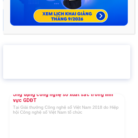
Hướng dẫn Ôn luyện kiến thức thi ĐGNL HSA
2023 theo...
Tháng Mười Một 24, 2022
16 năm
6.460.467
Giáo dục trực tuyến
Thành viên
Ứng dụng công nghệ số xuất sắc trong lĩnh
vực GDĐT
Tại Giải thưởng Công nghệ số Việt Nam 2018 do Hiệp
hội Công nghệ số Việt Nam tổ chức