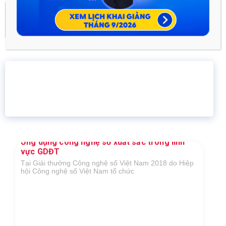
Hướng dẫn Ôn luyện kiến thức thi ĐGNL HSA
2023 theo...
Tháng Mười Một 24, 2022
16 năm
6.460.467
Giáo dục trực tuyến
Thành viên
Ứng dụng công nghệ số xuất sắc trong lĩnh
vực GDĐT
Tại Giải thưởng Công nghệ số Việt Nam 2018 do Hiệp
hội Công nghệ số Việt Nam tổ chức