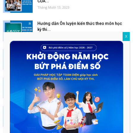
CỦA...
Tháng Mười 13, 2023
Hướng dẫn Ôn luyện kiến thức theo môn học
kỳ thi...
Tháng Mười Một 24, 2022
X
Những sai lầm trong quá trình ôn thi ĐGNL
ĐHQGHN 2023...
Tháng Mười Một 24, 2022
Ôn thi đánh giá năng lực Đại học Quốc gia
Hà...
Tháng Sáu 16, 2022
Những câu hỏi thường gặp khi ôn thi ĐGNL
ĐHQGHN 2023...
Tháng Mười Một 24, 2022