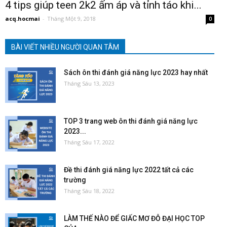
4 tips giúp teen 2k2 ấm áp và tỉnh táo khi...
acq.hocmai
-
Tháng Một 9, 2018
0
BÀI VIẾT NHIỀU NGƯỜI QUAN TÂM
Sách ôn thi đánh giá năng lực 2023 hay nhất
Tháng Sáu 13, 2023
TOP 3 trang web ôn thi đánh giá năng lực
2023...
Tháng Sáu 17, 2022
Đề thi đánh giá năng lực 2022 tất cả các
trường
Tháng Sáu 18, 2022
LÀM THẾ NÀO ĐỂ GIẤC MƠ ĐỖ ĐẠI HỌC TOP