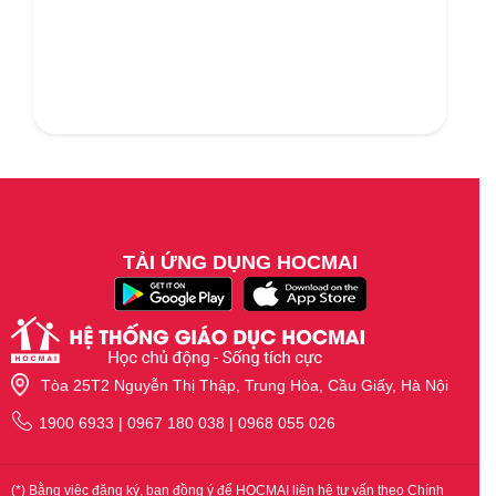
TẢI ỨNG DỤNG HOCMAI
Tòa 25T2 Nguyễn Thị Thập, Trung Hòa, Cầu Giấy, Hà Nội
1900 6933 | 0967 180 038 | 0968 055 026
(*) Bằng việc đăng ký, bạn đồng ý để HOCMAI liên hệ tư vấn theo Chính