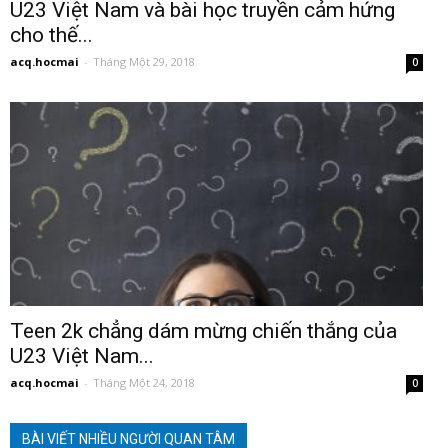
U23 Việt Nam và bài học truyền cảm hứng
cho thế...
acq.hocmai
-
Tháng Một 29, 2018
0
Teen 2k chẳng dám mừng chiến thắng của
U23 Việt Nam...
acq.hocmai
-
Tháng Một 24, 2018
0
BÀI VIẾT NHIỀU NGƯỜI QUAN TÂM