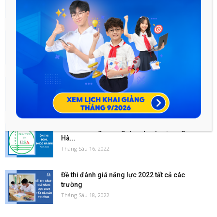
Tháng Mười Một 24, 2022
Sách ôn thi đánh giá năng lực 2023 hay nhất
Tháng Sáu 13, 2023
Những sai lầm trong quá trình ôn thi ĐGNL
ĐHQGHN 2023...
Tháng Mười Một 24, 2022
Ôn thi đánh giá năng lực Đại học Quốc gia
Hà...
Tháng Sáu 16, 2022
Đề thi đánh giá năng lực 2022 tất cả các
trường
Tháng Sáu 18, 2022