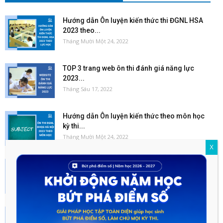
Hướng dẫn Ôn luyện kiến thức thi ĐGNL HSA
2023 theo...
Tháng Mười Một 24, 2022
TOP 3 trang web ôn thi đánh giá năng lực
2023...
Tháng Sáu 17, 2022
Hướng dẫn Ôn luyện kiến thức theo môn học
kỳ thi...
Tháng Mười Một 24, 2022
X
LÀM THẾ NÀO ĐỂ GIẤC MƠ ĐỖ ĐẠI HỌC TOP
CỦA...
Tháng Mười 13, 2023
Những câu hỏi thường gặp khi ôn thi ĐGNL
ĐHQGHN 2023...