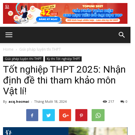
Home
Giải pháp luyện thi THPT
Giải pháp luyện thi THPT
Kỳ thi Tốt nghiệp THPT
Tốt nghiệp THPT 2025: Nhận
định đề thi tham khảo môn
Vật lí!
By
acq.hocmai
-
Tháng Mười 18, 2024
217
0