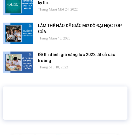
kỳ thi...
Tháng Mười Một 24, 2022
LÀM THẾ NÀO ĐỂ GIẤC MƠ ĐỖ ĐẠI HỌC TOP
CỦA...
Tháng Mười 13, 2023
Đề thi đánh giá năng lực 2022 tất cả các
trường
Tháng Sáu 18, 2022
16 năm
6.460.467
Giáo dục trực tuyến
Thành viên