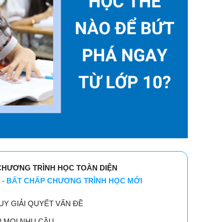
CHƯƠNG TRÌNH HỌC TOÀN DIỆN
 - BẤT CHẤP CHƯƠNG TRÌNH HỌC MỚI
UY GIẢI QUYẾT VẤN ĐỀ
P MỌI NHU CẦU