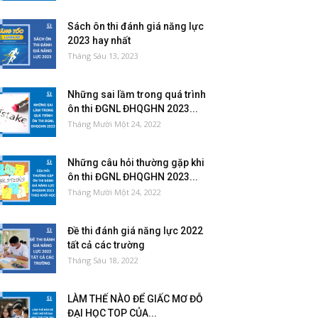
Sách ôn thi đánh giá năng lực
2023 hay nhất
Tháng Sáu 13, 2023
Những sai lầm trong quá trình
ôn thi ĐGNL ĐHQGHN 2023...
Tháng Mười Một 24, 2022
Những câu hỏi thường gặp khi
ôn thi ĐGNL ĐHQGHN 2023...
Tháng Mười Một 24, 2022
Đề thi đánh giá năng lực 2022
tất cả các trường
Tháng Sáu 18, 2022
LÀM THẾ NÀO ĐỂ GIẤC MƠ ĐỖ
ĐẠI HỌC TOP CỦA...