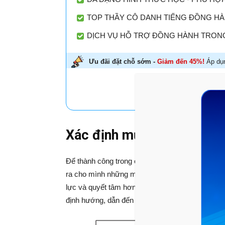
TOP THẦY CÔ DANH TIẾNG ĐỒNG HÀN
DỊCH VỤ HỖ TRỢ ĐỒNG HÀNH TRONG
Ưu đãi đặt chỗ sớm -
Giảm đến 45%!
Áp dụn
HỌC THỬ MIỄN P
Xác định mục tiêu phấn đấ
Để thành công trong cuộc sống nói chung và tron
ra cho mình những mục tiêu rõ ràng. Những mục
lực và quyết tâm hơn trong học tập. Ngược lại, n
định hướng, dẫn đến hiệu quả học tập không cao