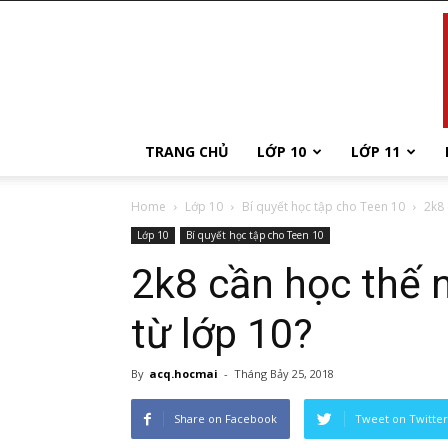
TRANG CHỦ
LỚP 10
LỚP 11
Home
Lớp 10
Bí quyết học tập cho Teen 10
2k8 
Lớp 10
Bí quyết học tập cho Teen 10
2k8 cần học thế 
từ lớp 10?
By
acq.hocmai
-
Tháng Bảy 25, 2018
Share on Facebook
Tweet on Twitter