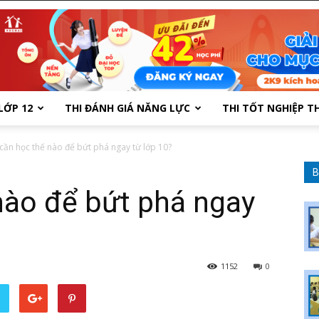
LỚP 12
THI ĐÁNH GIÁ NĂNG LỰC
THI TỐT NGHIỆP T
cần học thế nào để bứt phá ngay từ lớp 10?
B
nào để bứt phá ngay
1152
0