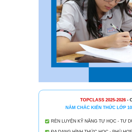
TOPCLASS 2025-2026
- 
NẮM CHẮC KIẾN THỨC LỚP 10
RÈN LUYỆN KỸ NĂNG TỰ HỌC - TƯ D
ĐA DẠNG HÌNH THỨC HỌC - PHÙ HỢ