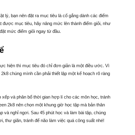
t lý, bạn nên đặt ra mục tiêu là cố gắng dành các điểm
ạt được mục tiêu, hãy nâng mức lên thành điểm giỏi, như
đặt mức điểm giỏi ngay từ đầu.
ể
c hiện thì mục tiêu đó chỉ đơn giản là một điều ước. Vì
n 2k8 chúng mình cần phải thiết lập một kế hoạch rõ ràng
 xếp và phân bổ thời gian hợp lí cho các môn học, tránh
c teen 2k8 nên chọn một khung giờ học tập mà bản thân
tập và nghỉ ngơi. Sau 45 phút học và làm bài tập, chúng
i, thư giãn, tránh để não làm việc quá công suất nhé!