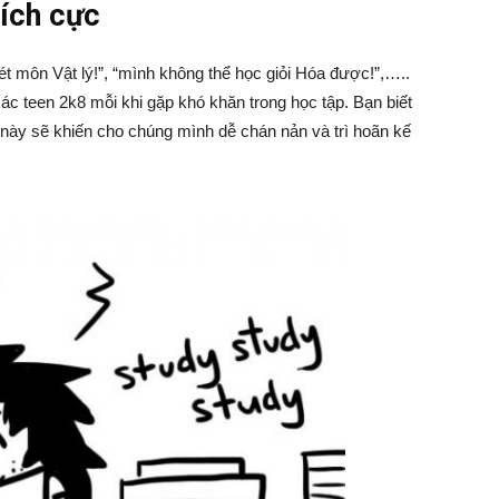
tích cực
t môn Vật lý!”, “mình không thể học giỏi Hóa được!”,…..
ác teen 2k8 mỗi khi gặp khó khăn trong học tập. Bạn biết
này sẽ khiến cho chúng mình dễ chán nản và trì hoãn kế