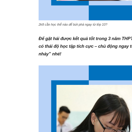
2k8 cần học thế nào để bứt phá ngay từ lớp 10?
Để gặt hái được kết quả tốt trong 3 năm THPT 
có thái độ học tập tích cực – chủ động nga
nhảy” nhé!