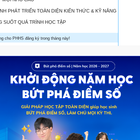
H PHÁT TRIỂN TOÀN DIỆN KIẾN THỨC & KỸ NĂNG
 SUỐT QUÁ TRÌNH HỌC TẬP
g cho PHHS đăng ký trong tháng này!
HÍ
ĐĂNG KÝ NGAY
u rõ ràng
g học tập nói riêng, bất cứ học sinh nào cũng đều phải đặt
 tiêu này sẽ giúp cho các teen 2k8 chúng mình có động
ếu không có mục tiêu, chúng mình sẽ bị thiếu tập trung và
.