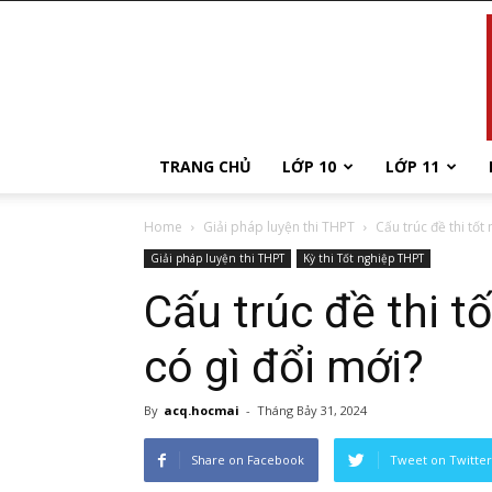
TRANG CHỦ
LỚP 10
LỚP 11
Home
Giải pháp luyện thi THPT
Cấu trúc đề thi tốt
Giải pháp luyện thi THPT
Kỳ thi Tốt nghiệp THPT
Cấu trúc đề thi 
có gì đổi mới?
By
acq.hocmai
-
Tháng Bảy 31, 2024
Share on Facebook
Tweet on Twitter