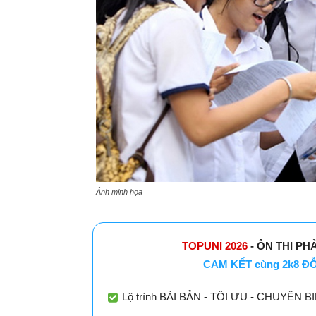
Ảnh minh họa
TOPUNI 2026
- ÔN THI PH
CAM KẾT cùng 2k8 ĐỖ 
Lộ trình BÀI BẢN - TỐI ƯU - CHUYÊN BIỆT