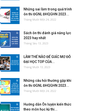
Những sai lầm trong quá trình
ôn thi ĐGNL ĐHQGHN 2023...
Tháng Mười Một 24, 2022
Sách ôn thi đánh giá năng lực
2023 hay nhất
Tháng Sáu 13, 2023
LÀM THẾ NÀO ĐỂ GIẤC MƠ ĐỖ
ĐẠI HỌC TOP CỦA...
Tháng Mười 13, 2023
Những câu hỏi thường gặp khi
ôn thi ĐGNL ĐHQGHN 2023...
Tháng Mười Một 24, 2022
Hướng dẫn Ôn luyện kiến thức
theo môn học kỳ thi...