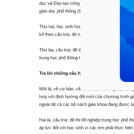
dục và Đào tạo công bố vào tháng 3 vừa qua ph
giáo dục phổ thông 2018?
Thứ hai, học sinh học sách giáo khoa mới có kh
kế theo cấu trúc đó như thế nào?
Thứ ba, cấu trúc đề thi chuyển cấp từ lớp 9 lên l
trung học phổ thông hay không?
Trả lời những câu hỏi trên, chúng tôi cho rằn
Một là, về cơ bản, cấu trúc đề thi tốt nghiệp t
hợp với định hướng đổi mới của chương trình giá
ngoài tất cả các bộ sách giáo khoa đang được l
Hai là, cấu trúc đề thi tốt nghiệp trung học ph
áp lực đối với học sinh vì các em phải thực hiệ