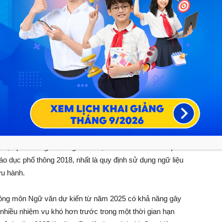
ù hợp ra sao với định hướng đổi mới của chương trình
ả năng đáp ứng được yêu cầu của một đề thi được thiết
ớp 10 từ năm 2025 có nên theo cấu trúc đề thi tốt nghiệp
g:
rung học phổ thông môn Ngữ văn dự kiến cho năm 2025 phù
o dục phổ thông 2018, nhất là quy định sử dụng ngữ liệu
ưu hành.
ổ thông môn Ngữ văn dự kiến từ năm 2025 có khả năng gây
n nhiều nhiệm vụ khó hơn trước trong một thời gian hạn