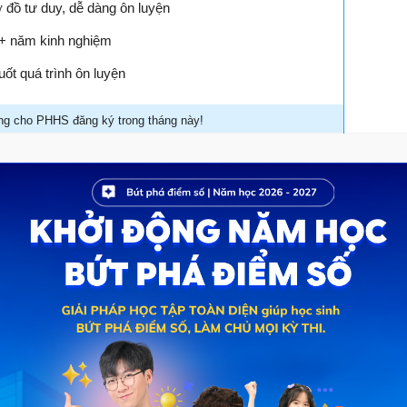
ơ đồ tư duy, dễ dàng ôn luyện
17+ năm kinh nghiệm
ốt quá trình ôn luyện
g cho PHHS đăng ký trong tháng này!
HÍ
ĐĂNG KÝ NGAY
ử dụng các sách chương trình cuối cấp (5,9,12), thì các
i mới đánh giá trong các kì thi tốt nghiệp trung học phổ
ớp 10.
sử dụng sách giáo khoa mới, thường xuyên nhận được
 tập trung vào những vấn đề như:
 phổ thông môn Ngữ văn dự kiến cho năm 2025 mà Bộ Giáo