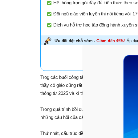
Hệ thống trọn gói đầy đủ kiến thức theo s
Đội ngũ giáo viên luyện thi nổi tiếng với 
Dịch vụ hỗ trợ học tập đồng hành xuyên su
Ưu đãi đặt chỗ sớm -
Giảm đến 45%!
Áp dụn
HỌC THỬ MIỄN P
Trog các buổi công tác, tập huấn cho giáo viên s
thầy cô giáo cũng rất quan tâm đến định hướng đổ
thông từ 2025 và kì thi chuyển cấp từ lớp 9 lên l
Trong quá trình bồi dưỡng, tập huấn giáo viên 
những câu hỏi của các thầy cô về hai kì thi này,
Thứ nhất, cấu trúc đề thi tốt nghiệp trung học