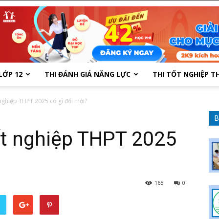
LỚP 12
THI ĐÁNH GIÁ NĂNG LỰC
THI TỐT NGHIỆP T
 nghiệp THPT 2025 có gì đổi mới?
B
tốt nghiệp THPT 2025
165
0