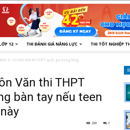
LỚP 12
THI ĐÁNH GIÁ NĂNG LỰC
THI TỐT NGHIỆP T
điểm 9, 10 môn Văn thi THPT quốc gia trong lòng...
B
ôn Văn thi THPT
ng bàn tay nếu teen
 này
288
0