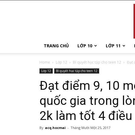
TRANG CHỦ
LỚP 10
LỚP 11
Home
Lớp 12
Bí quyết học tập cho teen 12
Đạt 
Lớp 12
Bí quyết học tập cho teen 12
Đạt điểm 9, 10 m
quốc gia trong lò
2k làm tốt 4 điều
By
acq.hocmai
-
Tháng Mười Một 25, 2017