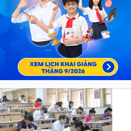
giáo khoa cơ bản.
á tính sáng tạo, khả năng nêu ý kiến, đánh giá tài liệu
 nào khác là teen 2k phải chăm chỉ làm các bài tập đọc
, hay trong các tài liệu hướng dẫn ôn thi Văn học lớp 12.