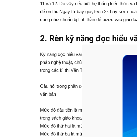
11 và 12. Do vậy nếu biết hệ thống kiến thức và h
để ôn thi. Ngay từ bây giờ, teen 2k hãy sớm hoàn
cũng như chuẩn bị tinh thần để bước vào giai đoạn
2. Rèn kỹ năng đọc hiểu v
Kỹ năng đọc hiểu văn bản được hiểu là khả năng 
pháp nghệ thuật, chủ đề, ý nghĩa của một đoạn 
trong các kì thi Văn THPT quốc gia những năm 
Câu hỏi trong phần đọc hiểu văn bản vốn có nhi
văn bản
Mức độ đầu tiên là mức độ Nhận biết: mức độ này
trong sách giáo khoa cơ bản.
Mức độ thứ hai là mức độ Thông hiểu: mức độ này 
Mức độ thứ ba là mức độ Vận dụng: mức độ đòi h