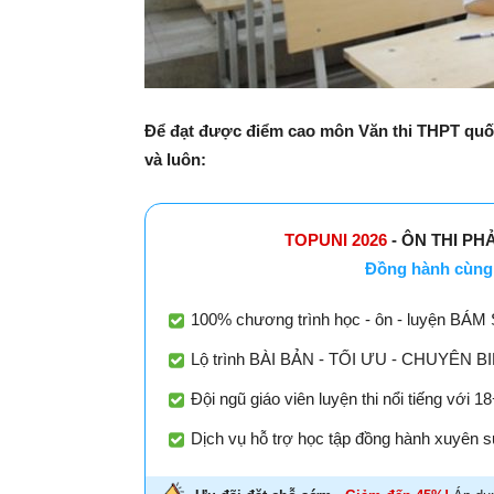
Để đạt được điểm cao môn Văn thi THPT quốc 
và luôn:
TOPUNI 2026
- ÔN THI PH
Đồng hành cùng 
100% chương trình học - ôn - luyện BÁM 
Lộ trình BÀI BẢN - TỐI ƯU - CHUYÊN BIỆT
Đội ngũ giáo viên luyện thi nổi tiếng với 
Dịch vụ hỗ trợ học tập đồng hành xuyên su