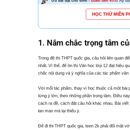
Ưu đãi đặt chỗ sớm -
Giảm đến 45%!
Áp dụn
HỌC THỬ MIỄN P
1. Nắm chắc trọng tâm củ
Trong đề thi THPT quốc gia, câu hỏi liên quan đ
nhất. Vì thế, để ôn thi Văn học lớp 12 đạt hiệu q
chắc nội dung và ý nghĩa của các tác phẩm văn 
Với mỗi tác phẩm, thay vì học thuộc cả một bài ph
từng ý lớn, theo những phần trọng tâm. Điều này 
cách ra đề, cách đặt câu hỏi khác nhau. Bài viết 
lan man mà lại thiếu ý.
Để đi thi THPT quốc gia, teen 2k phải đối mặt với