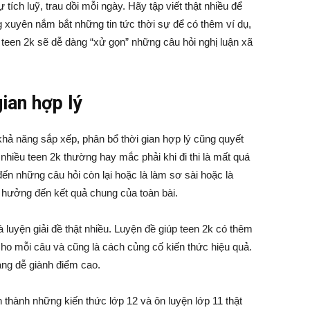
tích luỹ, trau dồi mỗi ngày. Hãy tập viết thật nhiều để
 xuyên nắm bắt những tin tức thời sự để có thêm ví dụ,
teen 2k sẽ dễ dàng “xử gọn” những câu hỏi nghị luận xã
gian hợp lý
 khả năng sắp xếp, phân bổ thời gian hợp lý cũng quyết
nhiều teen 2k thường hay mắc phải khi đi thi là mất quá
đến những câu hỏi còn lại hoặc là làm sơ sài hoặc là
h hưởng đến kết quả chung của toàn bài.
 luyện giải đề thật nhiều. Luyện đề giúp teen 2k có thêm
cho mỗi câu và cũng là cách củng cố kiến thức hiệu quả.
àng dễ giành điểm cao.
 thành những kiến thức lớp 12 và ôn luyện lớp 11 thật