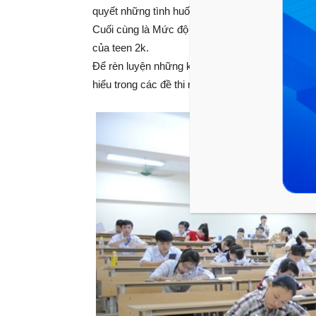
quyết những tình huống, bài tập mới khác sách 
Cuối cùng là Mức độ vận dụng cao: mức độ đánh gi
của teen 2k.
Để rèn luyện những khả năng này, không có cách
hiểu trong các đề thi những năm trước, đề thi thử