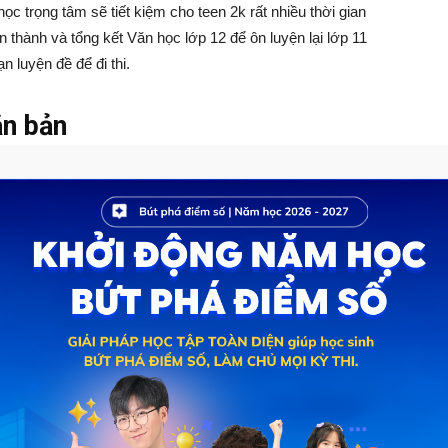
ọc trọng tâm sẽ tiết kiệm cho teen 2k rất nhiều thời gian
 thành và tổng kết Văn học lớp 12 để ôn luyện lại lớp 11
 luyện đề để đi thi.
ăn bản
nhận biết được thể loại, phong cách diễn đạt, những biện
văn, đoạn thơ cho trước. Kỹ năng này luôn được kiểm tra
gần đây.
ệm vụ kiểm tra 4 mức độ nhận thức của teen 2k với một
 yêu cầu bạn có thể nhớ và tái hiện lại được kiến thức
kiểm tra kỹ năng giải thích, bao quát, tóm tắt tài liệu.
ỏi bạn có khả năng thực hành kiến thức vào việc giải