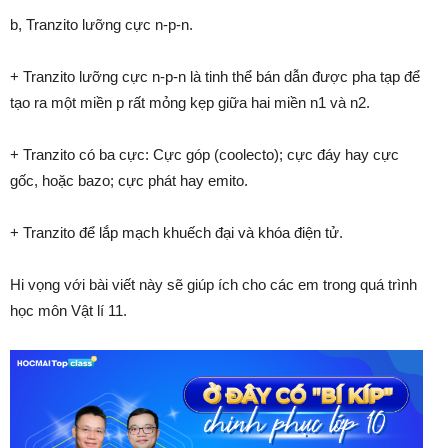
b, Tranzito lưỡng cực n-p-n.
+ Tranzito lưỡng cực n-p-n là tinh thể bán dẫn được pha tạp để
tạo ra một miền p rất mỏng kẹp giữa hai miền n1 và n2.
+ Tranzito có ba cực: Cực góp (coolecto); cực đáy hay cực
gốc, hoặc bazo; cực phát hay emito.
+ Tranzito để lắp mạch khuếch đại và khóa điện tử.
Hi vọng với bài viết này sẽ giúp ích cho các em trong quá trình
học môn Vật lí 11.