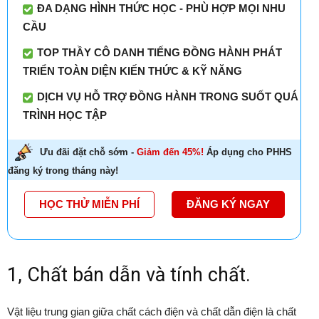
ĐA DẠNG HÌNH THỨC HỌC - PHÙ HỢP MỌI NHU
CẦU
TOP THẦY CÔ DANH TIẾNG ĐỒNG HÀNH PHÁT
TRIỂN TOÀN DIỆN KIẾN THỨC & KỸ NĂNG
DỊCH VỤ HỖ TRỢ ĐỒNG HÀNH TRONG SUỐT QUÁ
TRÌNH HỌC TẬP
Ưu đãi đặt chỗ sớm -
Giảm đến 45%!
Áp dụng cho PHHS
đăng ký trong tháng này!
HỌC THỬ MIỄN PHÍ
ĐĂNG KÝ NGAY
1, Chất bán dẫn và tính chất.
Vật liệu trung gian giữa chất cách điện và chất dẫn điện là chất