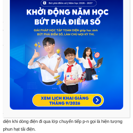
vào lớp nghèo.
=> Lớp nghèo có hạt tải điện và trở nên dẫn điện => Dòng điện
chạy qua lớp nghèo từ miền bán dẫn p sang miền bán dẫn n.
Quy ước:
Chiều thuận là chiều từ dòng điện qua lớp nghèo từ p sang
n.
Chiều ngược là chiều dòng điện không qua lớp nghèo từ n
sang p.
c, Hiện tượng phun hạt tải điện.
Các hạt tải điện đi vào lớp nghèo có thể đi tiếp sang miền đối
diện khi dòng điện đi qua lớp chuyển tiếp p-n gọi là hiện tượng
phun hạt tải điện.