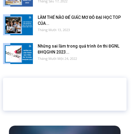
Tháng Sáu 17, 2022
LÀM THẾ NÀO ĐỂ GIẤC MƠ ĐỖ ĐẠI HỌC TOP
CỦA...
Tháng Mười 13, 2023
Những sai lầm trong quá trình ôn thi ĐGNL
ĐHQGHN 2023...
Tháng Mười Một 24, 2022
16 năm
6.460.467
Giáo dục trực tuyến
Thành viên