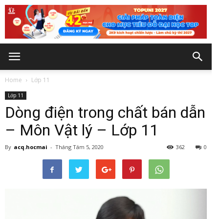
Home
Lớp 11
Lớp 11
Dòng điện trong chất bán dẫn
– Môn Vật lý – Lớp 11
By
acq.hocmai
-
Tháng Tám 5, 2020
362
0