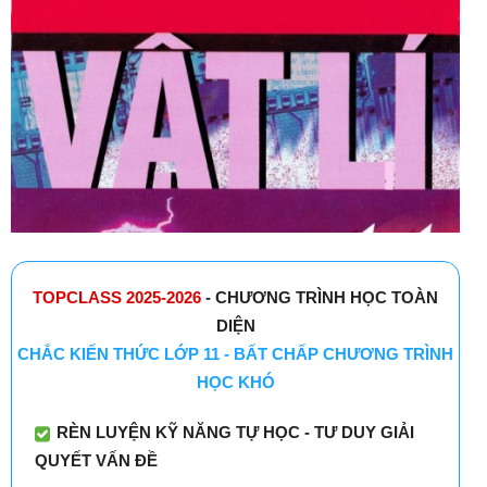
TOPCLASS 2025-2026
- CHƯƠNG TRÌNH HỌC TOÀN
DIỆN
CHẮC KIẾN THỨC LỚP 11 - BẤT CHẤP CHƯƠNG TRÌNH
HỌC KHÓ
RÈN LUYỆN KỸ NĂNG TỰ HỌC - TƯ DUY GIẢI
QUYẾT VẤN ĐỀ