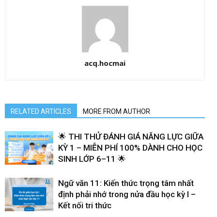
acq.hocmai
RELATED ARTICLES
MORE FROM AUTHOR
🌟 THI THỬ ĐÁNH GIÁ NĂNG LỰC GIỮA
KỲ 1 – MIỄN PHÍ 100% DÀNH CHO HỌC
SINH LỚP 6–11 🌟
Ngữ văn 11: Kiến thức trọng tâm nhất
định phải nhớ trong nửa đầu học kỳ I –
Kết nối tri thức