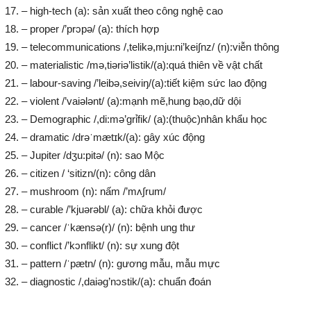
– high-tech (a): sản xuất theo công nghệ cao
– proper /’prɔpə/ (a): thích hợp
– telecommunications /,telikə,mju:ni’kei∫nz/ (n):viễn thông
– materialistic /mə,tiəriə’listik/(a):quá thiên về vật chất
– labour-saving /’leibə,seiviŋ/(a):tiết kiệm sức lao động
– violent /’vaiələnt/ (a):mạnh mẽ,hung bạo,dữ dội
– Demographic /,di:mə’grỉfik/ (a):(thuộc)nhân khẩu học
– dramatic /drəˈmætɪk/(a): gây xúc động
– Jupiter /dʒu:pitə/ (n): sao Mộc
– citizen / ‘sitizn/(n): công dân
– mushroom (n): nấm /’mʌ∫rum/
– curable /’kjuərəbl/ (a): chữa khỏi được
– cancer /ˈkænsə(r)/ (n): bệnh ung thư
– conflict /’kɔnflikt/ (n): sự xung đột
– pattern /ˈpætn/ (n): gương mẫu, mẫu mực
– diagnostic /,daiəg’nɔstik/(a): chuẩn đoán