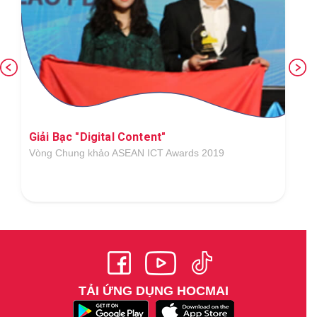
Giải Bạc "Digital Content"
Vòng Chung khảo ASEAN ICT Awards 2019
TẢI ỨNG DỤNG HOCMAI