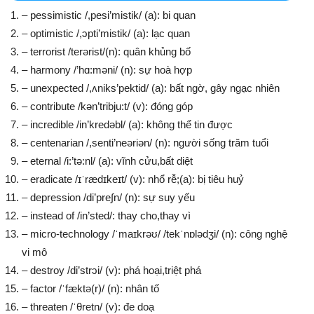
– pessimistic /,pesi’mistik/ (a): bi quan
– optimistic /,ɔpti’mistik/ (a): lạc quan
– terrorist /terərist/(n): quân khủng bố
– harmony /’hɑ:məni/ (n): sự hoà hợp
– unexpected /,ʌniks’pektid/ (a): bất ngờ, gây ngạc nhiên
– contribute /kən’tribju:t/ (v): đóng góp
– incredible /in’kredəbl/ (a): không thể tin được
– centenarian /,senti’neəriən/ (n): người sống trăm tuổi
– eternal /i:’tə:nl/ (a): vĩnh cửu,bất diệt
– eradicate /ɪˈrædɪkeɪt/ (v): nhổ rễ;(a): bị tiêu huỷ
– depression /di’pre∫n/ (n): sự suy yếu
– instead of /in’sted/: thay cho,thay vì
– micro-technology /ˈmaɪkrəʊ/ /tekˈnɒlədʒi/ (n): công nghệ
vi mô
– destroy /di’strɔi/ (v): phá hoại,triệt phá
– factor /ˈfæktə(r)/ (n): nhân tố
– threaten /ˈθretn/ (v): đe doạ