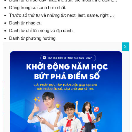
Dùng trong so sánh hơn nhất.
Trước số thứ tự và những từ: next, last, same, right,…
Danh từ nhạc cụ.
Danh từ chỉ tên riêng và địa danh.
Danh từ phương hướng.
Danh từ được tạo bởi tính từ và phân từ.
X
Hy vọng với bài viết này sẽ giúp ích cho các em trong quá trình
học môn tiếng Anh 12.