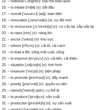
– National Congress: Đại Hội toàn quốc
– to initiate [i’ni∫iit] (v): bắt đầu
– overall [‘ouvərɔ:l] (adj): toàn diện
– renovation [,renə’vei∫n] (n): sự đổi mới
– to restructure [,ri:’strʌkt∫ə] (v): cơ cấu lại, sắp xếp lại
– to raise [reiz] (v): nâng lên
– sector [‘sektə] (n): khu vực
– reform [ri’fɔ:m] (v): cải tổ, cải cách
– to lead a life: sống một cuộc sống
– to improve [im’pru:v] (v): cải tiến, cải thiện
– situation [,sit∫u’ei∫n] (n): tình hình
– measure [‘meʒə] (n): biện pháp
– to promote [prə’mout] (v): đẩy mạnh
– priority [prai’ɔrəti] (n): quyền ưu tiên
– namely[‘neimli] (adv): cụ thể là
– to produce [‘prɔdju:s]: sản xuất
– production [prə’dʌk∫n] (n): sự sản xuất
– product [‘prɔdəkt] (n): sản phẩm