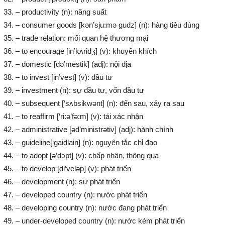
– productivity (n): năng suất
– consumer goods [kən’sju:mə gudz] (n): hàng tiêu dùng
– trade relation: mối quan hệ thương mại
– to encourage [in’kʌridʒ] (v): khuyến khích
– domestic [də’mestik] (adj): nội địa
– to invest [in’vest] (v): đầu tư
– investment (n): sự đầu tư, vốn đầu tư
– subsequent [‘sʌbsikwənt] (n): đến sau, xảy ra sau
– to reaffirm [‘ri:ə’fə:m] (v): tái xác nhận
– administrative [əd’ministrətiv] (adj): hành chính
– guideline[‘gaidlain] (n): nguyên tắc chỉ đạo
– to adopt [ə’dɔpt] (v): chấp nhận, thông qua
– to develop [di’veləp] (v): phát triển
– development (n): sự phát triển
– developed country (n): nước phát triển
– developing country (n): nước đang phát triển
– under-developed country (n): nước kém phát triển