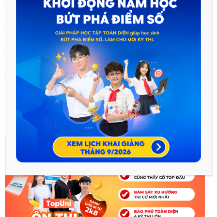
*Although/ Though/ Even though + clause, main clause .
= In spite of/ Despite the fact that clause, main clause
= Main clause + in spite of/ despite the fact that clause.
*In spite of/ Despite + N/ N phrase/ Gerund Phrase, clause.
Hy vọng với bài viết này sẽ giúp ích cho các em trong quá trình
học môn tiếng Anh 12.