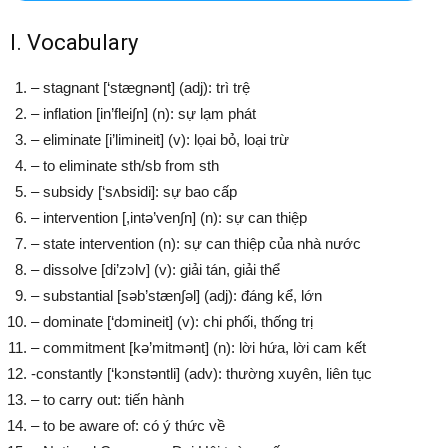
I. Vocabulary
– stagnant [‘stægnənt] (adj): trì trệ
– inflation [in’flei∫n] (n): sự lạm phát
– eliminate [i’limineit] (v): lọai bỏ, loại trừ
– to eliminate sth/sb from sth
– subsidy [‘sʌbsidi]: sự bao cấp
– intervention [,intə’ven∫n] (n): sự can thiệp
– state intervention (n): sự can thiệp của nhà nước
– dissolve [di’zɔlv] (v): giải tán, giải thể
– substantial [səb’stæn∫əl] (adj): đáng kể, lớn
– dominate [‘dɔmineit] (v): chi phối, thống trị
– commitment [kə’mitmənt] (n): lời hứa, lời cam kết
-constantly [‘kɔnstəntli] (adv): thường xuyên, liên tục
– to carry out: tiến hành
– to be aware of: có ý thức về