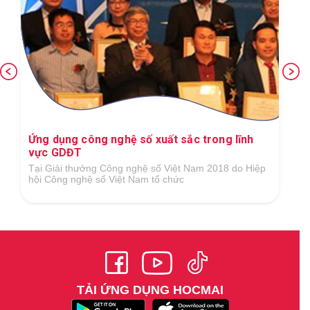
Ứng dụng công nghệ số xuất sắc trong lĩnh
vực GDĐT
Tại Giải thưởng Công nghệ số Việt Nam 2018 do Hiệp
hội Công nghệ số Việt Nam tổ chức
TẢI ỨNG DỤNG HOCMAI