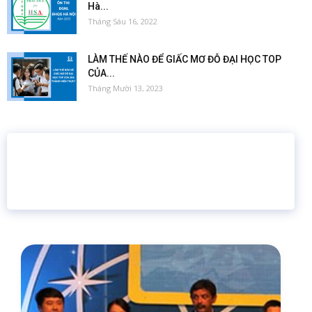
Hà...
Tháng Sáu 16, 2022
LÀM THẾ NÀO ĐỂ GIẤC MƠ ĐỖ ĐẠI HỌC TOP
CỦA...
Tháng Mười 13, 2023
16 năm
6.460.467
Giáo dục trực tuyến
Thành viên