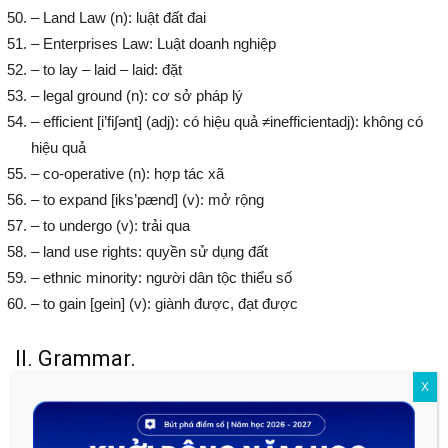
– Land Law (n): luật đất đai
– Enterprises Law: Luật doanh nghiệp
– to lay – laid – laid: đặt
– legal ground (n): cơ sở pháp lý
– efficient [i’fi∫ənt] (adj): có hiệu quả ≠inefficientadj): không có
hiệu quả
– co-operative (n): hợp tác xã
– to expand [iks’pænd] (v): mở rộng
– to undergo (v): trải qua
– land use rights: quyền sử dụng đất
– ethnic minority: người dân tộc thiểu số
– to gain [gein] (v): giành được, đạt được
II. Grammar.
X
Mệnh đề chỉ sự nhượng bộ: