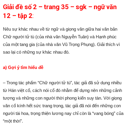
Giải đề số 2 – trang 35 – sgk – ngữ văn
12 – tập 2
:
Nêu sự khác nhau về từ ngữ và giọng văn giữa hai văn bản
Chữ người tử tù (của nhà văn Nguyễn Tuân) và Hạnh phúc
của một tang gia
(của nhà văn Vũ Trọng Phụng). Giải thích vì
sao lại có những sự khác nhau đó.
a) Gợi ý tìm hiểu đề
– Trong tác phẩm “Chữ người tử tù”, tác giả đã sử dụng nhiều
từ Hán việt cổ, cách nói cổ đó nhằm để dựng nên những cảnh
tượng và những con người thời phong kiến suy tàn. Với giọng
văn cổ kính hết sức trang trọng, tác giả đã nói đến những con
người tài hoa, trọng thiện lương nay chỉ còn là “vang bóng” của
“một thời”.