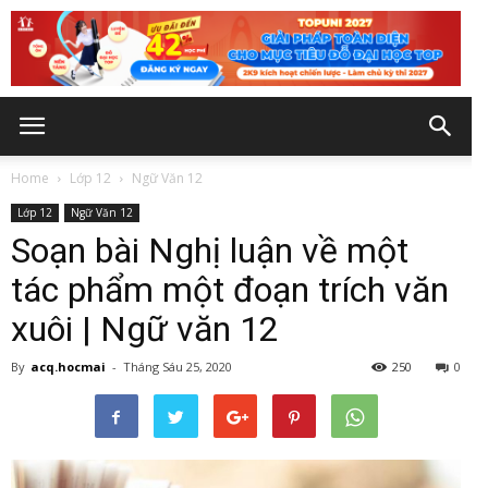
Home
Lớp 12
Ngữ Văn 12
Lớp 12
Ngữ Văn 12
Soạn bài Nghị luận về một
tác phẩm một đoạn trích văn
xuôi | Ngữ văn 12
By
acq.hocmai
-
Tháng Sáu 25, 2020
250
0