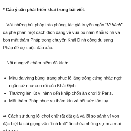
* Các ý cần phải triển khai trong bài viết:
– Với những bút pháp trào phúng, tác giả truyện ngắn “
Vi hành
”
đã phê phán một cách đích đáng về vua bù nhìn Khải Định và
bọn mật thám Pháp trong chuyến Khải Định công du sang
Pháp để dự cuộc đấu xảo.
– Nội dung về châm biếm đả kích:
Màu da vàng bủng, trang phục lố lăng trông cứng nhắc ngớ
ngẩn cứ như con rối của Khải Định.
Thường lén lút vi hành đến khắp chốn ăn chơi ở Paris.
Mật thám Pháp phục vụ thầm kín và hết sức tận tụy.
⇒ Cách sử dụng lối chơi chữ rất đắt giá và lối so sánh ví von
đặc biệt là cái giọng văn “tỉnh khô” ẩn chứa những sự mỉa mai