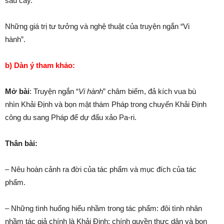
sâu cay.
Những giá trị tư tưởng và nghệ thuật của truyện ngắn “Vi
hành”.
b) Dàn ý tham khảo:
Mở bài
: Truyện ngắn “
Vi hành
” châm biếm, đả kích vua bù
nhìn Khải Định và bọn mật thám Pháp trong chuyến Khải Định
công du sang Pháp để dự đấu xảo Pa-ri.
Thân bài:
– Nêu hoàn cảnh ra đời của tác phẩm và mục đích của tác
phẩm.
– Những tình huống hiểu nhầm trong tác phẩm: đôi tình nhân
nhầm tác giả chính là Khải Định; chính quyền thực dân và bọn