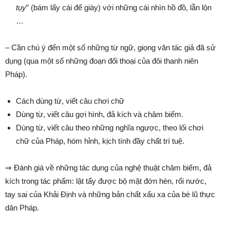
tụy
” (bám lấy cái đế giày) với những cái nhìn hồ đồ, lẫn lộn
…
– Cần chú ý đến một số những từ ngữ, giọng văn tác giả đã sử
dụng (qua một số những đoạn đối thoại của đôi thanh niên
Pháp).
Cách dùng từ, viết câu chơi chữ
Dùng từ, viết câu gợi hình, đả kích và châm biếm.
Dùng từ, viết câu theo những nghĩa ngược, theo lối chơi
chữ của Pháp, hóm hỉnh, kịch tính đầy chất trí tuệ.
⇒ Đánh giá về những tác dụng của nghệ thuật châm biếm, đả
kích trong tác phẩm: lật tẩy được bộ mặt đớn hèn, rối nước,
tay sai của Khải Định và những bản chất xấu xa của bè lũ thực
dân Pháp.