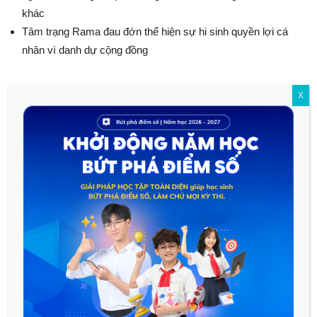
khác
Tâm trạng Rama đau đớn thể hiện sự hi sinh quyền lợi cá
nhân vì danh dự cộng đồng
5. Lời đáp và thái độ của Xi-ta
X
Xi-ta đã đau đớn và kinh ngạc trước tuyên bố của Rama
Xi-ta đã thanh minh khẳng định những điều Rama nói là sai
Hành động bảo em chuẩn bị giàn thiêu và bình thản bước
vào lửa
III. Tổng kết
Ca ngợi những phẩm chất lý tưởng của con người: chung
thủy, trọng danh dự
Nghệ thuật trần thuật, miêu tả nội tâm nhân vật, và khắc họa