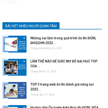
BÀI VIẾT NHIỀU NGƯỜI QUAN TÂM
Những sai lầm trong quá trình ôn thi ĐGNL
ĐHQGHN 2023...
Tháng Mười Một 24, 2022
LÀM THẾ NÀO ĐỂ GIẤC MƠ ĐỖ ĐẠI HỌC TOP
CỦA...
Tháng Mười 13, 2023
TOP 3 trang web ôn thi đánh giá năng lực
2023...
Tháng Sáu 17, 2022
Hướng dẫn Ôn luyện kiến thức thi ĐGNL HSA