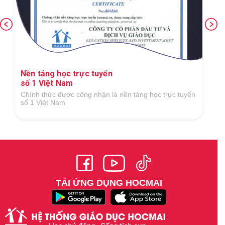
Nền tảng học trực tuyến
số 1 Việt Nam
Chính thức được công nhận là nền tảng học trực tuyến
số 1 Việt Nam
TẢI ỨNG DỤNG HOCMAI