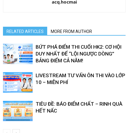
acq.hocmai
RELATED ARTICLES
MORE FROM AUTHOR
BỨT PHÁ ĐIỂM THI CUỐI HK2: CƠ HỘI
DUY NHẤT ĐỂ “LỘI NGƯỢC DÒNG”
BẢNG ĐIỂM CẢ NĂM!
LIVESTREAM TƯ VẤN ÔN THI VÀO LỚP
10 – MIỄN PHÍ
TIÊU ĐỀ: BÁO ĐIỂM CHẤT – RINH QUÀ
HẾT NẤC