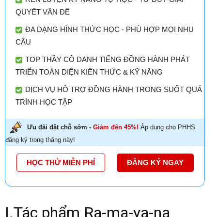
QUYẾT VẤN ĐỀ
ĐA DẠNG HÌNH THỨC HỌC - PHÙ HỢP MỌI NHU
CẦU
TOP THẦY CÔ DANH TIẾNG ĐỒNG HÀNH PHÁT
TRIỂN TOÀN DIỆN KIẾN THỨC & KỸ NĂNG
DỊCH VỤ HỖ TRỢ ĐỒNG HÀNH TRONG SUỐT QUÁ
TRÌNH HỌC TẬP
Ưu đãi đặt chỗ sớm -
Giảm đến 45%!
Áp dụng cho PHHS
đăng ký trong tháng này!
HỌC THỬ MIỄN PHÍ
ĐĂNG KÝ NGAY
I.Tác phẩm Ra-ma-ya-na