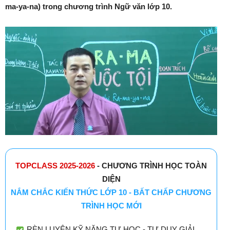
ma-ya-na) trong chương trình Ngữ văn lớp 10.
TOPCLASS 2025-2026
- CHƯƠNG TRÌNH HỌC TOÀN
DIỆN
NẮM CHẮC KIẾN THỨC LỚP 10 - BẤT CHẤP CHƯƠNG
TRÌNH HỌC MỚI
RÈN LUYỆN KỸ NĂNG TỰ HỌC - TƯ DUY GIẢI