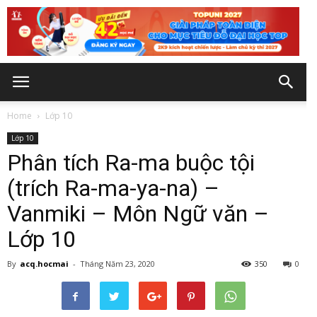
Home
Lớp 10
Lớp 10
Phân tích Ra-ma buộc tội
(trích Ra-ma-ya-na) –
Vanmiki – Môn Ngữ văn –
Lớp 10
By
acq.hocmai
-
Tháng Năm 23, 2020
350
0