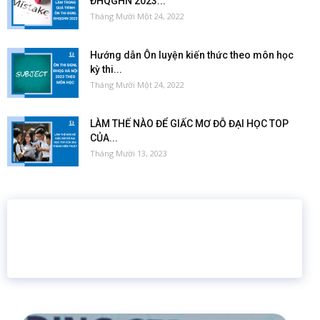
ĐHQGHN 2023...
Tháng Mười Một 24, 2022
Hướng dẫn Ôn luyện kiến thức theo môn học
kỳ thi...
Tháng Mười Một 24, 2022
LÀM THẾ NÀO ĐỂ GIẤC MƠ ĐỖ ĐẠI HỌC TOP
CỦA...
Tháng Mười 13, 2023
16 năm
6.460.467
Giáo dục trực tuyến
Thành viên