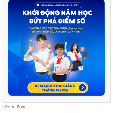
Phổ điểm thi tốt nghiệp THPT
2023 môn Địa lí
Có 447091 thí sinh dự thi môn Địa lí, trong đó điểm trung bình
của phổ điểm thi là 6.2/10, số thí sinh đạt điểm <5 là 53442, đạt
điểm <1 là 44.