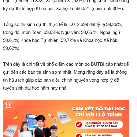
học Tự nhiên là 323.187 (chiếm 31,52%). Tổng số thí sinh đăng
ký dự thi tổ hợp Khoa học Xã hội là 566.921 (chiếm 55,30%).
Tổng số thí sinh dự thi thực tế là 1.012.398 đạt tỷ lệ 98,86%;
trong đó, môn Toán: 99,63%; Ngữ văn: 99,65 %; Ngoại ngữ:
99.61%; Khoa học Tự nhiên: 99.72% và Khoa học Xã hội:
99,62%;
Trên đây là chi tiết về phổ điểm các môn do BUTBI cập nhật để
gửi đến các bạn thí sinh sớm nhất. Mong rằng đây sẽ là thông
tin hữu ích giúp các bạn điều chỉnh nguyện vọng hợp lý để
tuyển sinh đại học năm nay nhé!