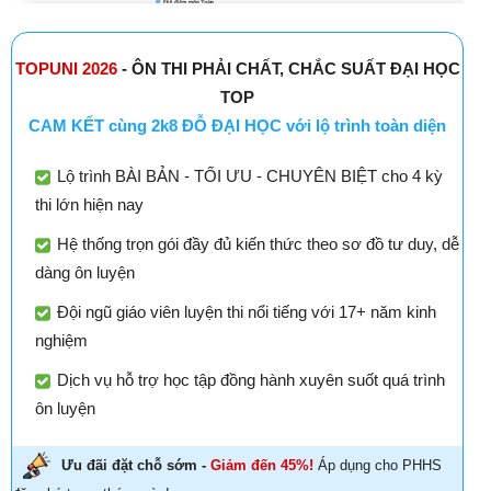
TOPUNI 2026
- ÔN THI PHẢI CHẤT, CHẮC SUẤT ĐẠI HỌC
TOP
CAM KẾT cùng 2k8 ĐỖ ĐẠI HỌC với lộ trình toàn diện
Lộ trình BÀI BẢN - TỐI ƯU - CHUYÊN BIỆT cho 4 kỳ
thi lớn hiện nay
Hệ thống trọn gói đầy đủ kiến thức theo sơ đồ tư duy, dễ
dàng ôn luyện
Đội ngũ giáo viên luyện thi nổi tiếng với 17+ năm kinh
nghiệm
Dịch vụ hỗ trợ học tập đồng hành xuyên suốt quá trình
ôn luyện
Ưu đãi đặt chỗ sớm -
Giảm đến 45%!
Áp dụng cho PHHS