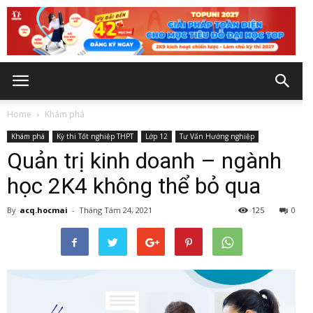
Home
Khám phá
Khám phá
Kỳ thi Tốt nghiệp THPT
Lớp 12
Tư Vấn Hướng nghiệp
Quản trị kinh doanh – ngành
học 2K4 không thể bỏ qua
By
acq.hocmai
-
Tháng Tám 24, 2021
125
0