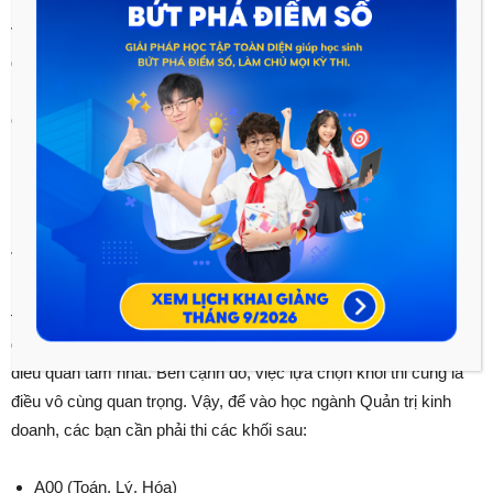
Vì có những kiến thức vững chắc mà bạn hoàn toàn có thể tự
quản lý, điều hành và xây dựng nền tảng kinh tế vững chắc cho
mình. Công việc tiềm năng của bạn ít bị lệ thuộc vào nhu cầu
của thị trường lao động hơn so với các lĩnh vực chuyên môn
khác.
Các trường đào tạo ngành Quản
trị kinh doanh
Đối với các bạn học sinh cuối cấp 3 chuẩn bị bước vào thời
giai đoạn thi cử thì việc lựa chọn trường học và ngành học là
điều quan tâm nhất. Bên cạnh đó, việc lựa chọn khối thi cũng là
điều vô cùng quan trọng. Vậy, để vào học ngành Quản trị kinh
doanh, các bạn cần phải thi các khối sau:
A00 (Toán, Lý, Hóa)