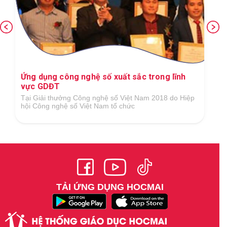
Ứng dụng công nghệ số xuất sắc trong lĩnh
vực GDĐT
Tại Giải thưởng Công nghệ số Việt Nam 2018 do Hiệp
hội Công nghệ số Việt Nam tổ chức
TẢI ỨNG DỤNG HOCMAI