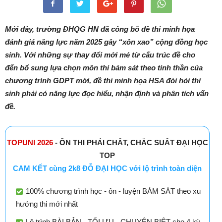
Mới đây, trường ĐHQG HN đã công bố đề thi minh họa
đánh giá năng lực năm 2025 gây “xôn xao” cộng đồng học
sinh. Với những sự thay đổi mới mẻ từ cấu trúc đề cho
đến bổ sung lựa chọn môn thi bám sát theo tinh thần của
chương trình GDPT mới, đề thi minh họa HSA đòi hỏi thí
sinh phải có năng lực đọc hiểu, nhận định và phân tích vấn
đề.
TOPUNI 2026
- ÔN THI PHẢI CHẤT, CHẮC SUẤT ĐẠI HỌC
TOP
CAM KẾT cùng 2k8 ĐỖ ĐẠI HỌC với lộ trình toàn diện
100% chương trình học - ôn - luyện BÁM SÁT theo xu
hướng thi mới nhất
Lộ trình BÀI BẢN - TỐI ƯU - CHUYÊN BIỆT cho 4 kỳ