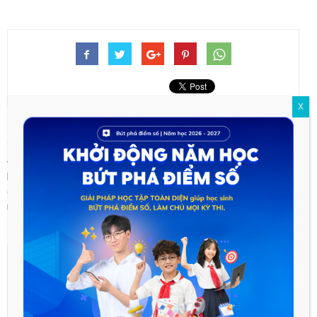
X
Previous article
Next article
Đại học Quốc gia Hà Nội công
Tuyển sinh 2024: Lịch công bố
bố đề thi minh họa kỳ thi Đánh
điểm chuẩn của các trường đại
giá năng lực 2025: Có gì đổi
học
mới?