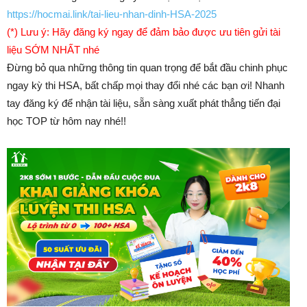
https://hocmai.link/tai-lieu-nhan-dinh-HSA-2025
(*) Lưu ý: Hãy đăng ký ngay để đảm bảo được ưu tiên gửi tài
liệu SỚM NHẤT nhé
Đừng bỏ qua những thông tin quan trọng để bắt đầu chinh phục
ngay kỳ thi HSA, bất chấp mọi thay đổi nhé các bạn ơi! Nhanh
tay đăng ký để nhận tài liệu, sẵn sàng xuất phát thẳng tiến đại
học TOP từ hôm nay nhé!!