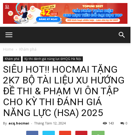
Home
Khám phá
Khám phá
Kỳ thi đánh giá năng lực ĐHQG Hà Nội
SIÊU HOT!! HOCMAI TẶNG
2K7 BỘ TÀI LIỆU XU HƯỚNG
ĐỀ THI & PHẠM VI ÔN TẬP
CHO KỲ THI ĐÁNH GIÁ
NĂNG LỰC (HSA) 2025
By
acq.hocmai
-
Tháng Tám 12, 2024
143
0