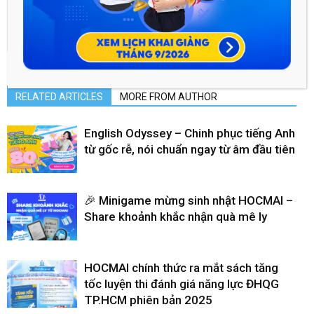
acq.hocmai
RELATED ARTICLES
MORE FROM AUTHOR
English Odyssey – Chinh phục tiếng Anh
từ gốc rễ, nói chuẩn ngay từ âm đầu tiên
🎉 Minigame mừng sinh nhật HOCMAI –
Share khoảnh khắc nhận quà mê ly
HOCMAI chính thức ra mắt sách tăng
tốc luyện thi đánh giá năng lực ĐHQG
TP.HCM phiên bản 2025