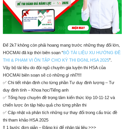
Để 2k7 không còn phải hoang mang trước những thay đổi lớn,
HOCMAI đã kịp thời biên soạn “
BỘ TÀI LIỆU XU HƯỚNG ĐỀ
THI & PHẠM VI ÔN TẬP CHO KỲ THI ĐGNL HSA 2025
”.
Vậy bộ tài liệu do đội ngũ chuyên gia luyện thi HSA của
HOCMAI biên soạn sẽ có những gì nhỉ?!!!
✅ Chi tiết nhận định cho từng phần Tư duy định lượng – Tư
duy định tính – Khoa học/Tiếng anh
✅ Tổng hợp chuyên đề trọng tâm kiến thức lớp 10-11-12 và
chiến lược ôn tập hiệu quả cho từng phần thi
✅ Cập nhật và phân tích những sự thay đổi trong cấu trúc đề
thi tham khảo HSA 2025
‼️ 1 bước đơn giản – Đăng ký để nhận tài liệu >>>