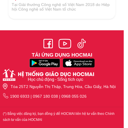
Tại Giải thưởng Công nghệ số Việt Nam 2018 do Hiệp
hội Công nghệ số Việt Nam tổ chức
TẢI ỨNG DỤNG HOCMAI
Tòa 25T2 Nguyễn Thị Thập, Trung Hòa, Cầu Giấy, Hà Nội
1900 6933 | 0967 180 038 | 0968 055 026
(*) Bằng việc đăng ký, bạn đồng ý để HOCMAI liên hệ tư vấn theo Chính
sách tư vấn của HOCMAI