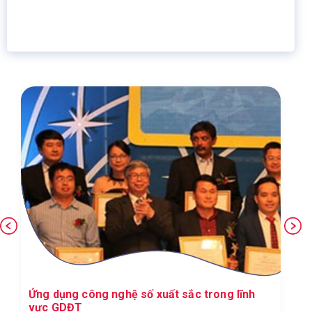
16 năm
6.460.467
Giáo dục trực tuyến
Thành viên
Ứng dụng công nghệ số xuất sắc trong lĩnh
vực GDĐT