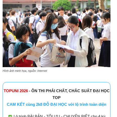
Hình ảnh minh họa, nguồn: Internet
TOPUNI 2026
- ÔN THI PHẢI CHẤT, CHẮC SUẤT ĐẠI HỌC
TOP
CAM KẾT cùng 2k8 ĐỖ ĐẠI HỌC với lộ trình toàn diện
Lộ trình BÀI BẢN - TỐI ƯU - CHUYÊN BIỆT cho 4 kỳ