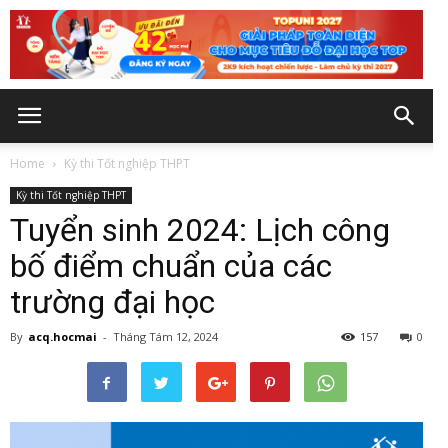
Home
Kỳ thi Tốt nghiệp THPT
Kỳ thi Tốt nghiệp THPT
Tuyển sinh 2024: Lịch công
bố điểm chuẩn của các
trường đại học
By
acq.hocmai
-
Tháng Tám 12, 2024
157
0