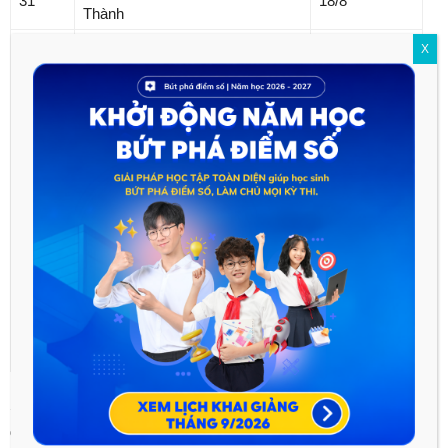
31
18/8
Thành
Trường Đại học Quốc tế Hồng
X
32
18/8
Bàng
Trường Đại học Y Dược
33
19/8
TP.HCM
Trường Đại học Y khoa Phạm
34
19/8
Ngọc Thạch
Trường Đại học Khoa học Sức
35
khỏe
19/8
(Đại học Quốc gia TP.HCM)
36
Trường Đại học Sài Gòn
19/8
Trường Đại học Sư phạm
37
19/8
TP.HCM
Sau khi kết thúc lần lọc ảo cuối cùng, các trường sẽ nhập mức
điểm trúng tuyển và kết quả xét tuyển lên hệ thống, rà soát và