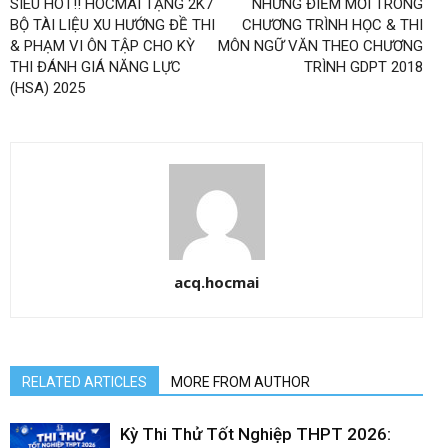
SIÊU HOT!! HOCMAI TẶNG 2K7
NHỮNG ĐIỂM MỚI TRONG
BỘ TÀI LIỆU XU HƯỚNG ĐỀ THI
CHƯƠNG TRÌNH HỌC & THI
& PHẠM VI ÔN TẬP CHO KỲ
MÔN NGỮ VĂN THEO CHƯƠNG
THI ĐÁNH GIÁ NĂNG LỰC
TRÌNH GDPT 2018
(HSA) 2025
acq.hocmai
RELATED ARTICLES
MORE FROM AUTHOR
Kỳ Thi Thử Tốt Nghiệp THPT 2026: