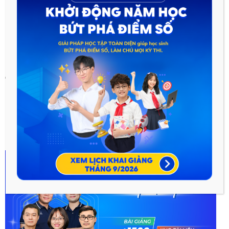
Chú ý, quan sát, liên tưởng, và lắng nghe những lay động
mà sự vật, sự việc, khách quan gieo vào trong tâm trí của
mình
Hy vọng với bài viết về miêu tả và biểu cảm trong văn tự sự
sẽ
giúp ích cho các em trong quá trình học môn văn lớp 10.