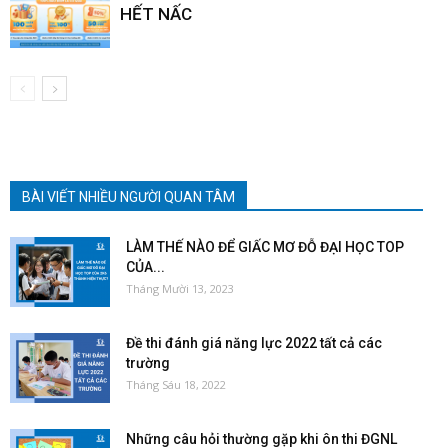
HẾT NẤC
BÀI VIẾT NHIỀU NGƯỜI QUAN TÂM
LÀM THẾ NÀO ĐỂ GIẤC MƠ ĐỖ ĐẠI HỌC TOP
CỦA...
Tháng Mười 13, 2023
Đề thi đánh giá năng lực 2022 tất cả các
trường
Tháng Sáu 18, 2022
Những câu hỏi thường gặp khi ôn thi ĐGNL