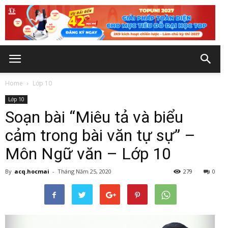
Home
Lớp 10
Lớp 10
Soạn bài “Miêu tả và biểu
cảm trong bài văn tự sự” –
Môn Ngữ văn – Lớp 10
By
acq.hocmai
-
Tháng Năm 25, 2020
279
0