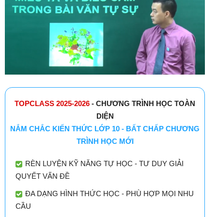
TOPCLASS 2025-2026
- CHƯƠNG TRÌNH HỌC TOÀN
DIỆN
NẮM CHẮC KIẾN THỨC LỚP 10 - BẤT CHẤP CHƯƠNG
TRÌNH HỌC MỚI
RÈN LUYỆN KỸ NĂNG TỰ HỌC - TƯ DUY GIẢI
QUYẾT VẤN ĐỀ
ĐA DẠNG HÌNH THỨC HỌC - PHÙ HỢP MỌI NHU
CẦU