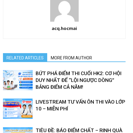
acq.hocmai
RELATED ARTICLES
MORE FROM AUTHOR
BỨT PHÁ ĐIỂM THI CUỐI HK2: CƠ HỘI
DUY NHẤT ĐỂ “LỘI NGƯỢC DÒNG”
BẢNG ĐIỂM CẢ NĂM!
LIVESTREAM TƯ VẤN ÔN THI VÀO LỚP
10 – MIỄN PHÍ
TIÊU ĐỀ: BÁO ĐIỂM CHẤT – RINH QUÀ