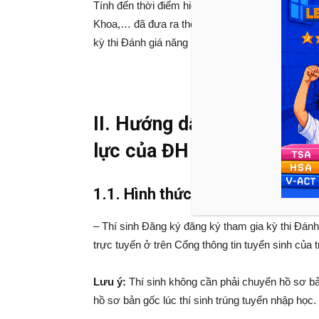
Tính đến thời điểm hiện tại, mặc dù các trườ
Khoa,… đã đưa ra thông tin dự kiến về kỳ thi ĐG
kỳ thi Đánh giá năng lực của ĐH Sư phạm HN 
II. Hướng dẫn cách đăng k
lực của ĐH Sư phạm HN 
1.1. Hình thức đăng ký:
– Thí sinh Đăng ký đăng ký tham gia kỳ thi Đá
trực tuyến ở trên Cổng thông tin tuyển sinh củ
Lưu ý:
Thí sinh không cần phải chuyển hồ sơ 
hồ sơ bản gốc lúc thí sinh trúng tuyển nhập học.