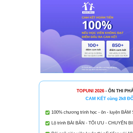
TOPUNI 2026
- ÔN THI PH
CAM KẾT cùng 2k8 ĐỖ 
100% chương trình học - ôn - luyện BÁM 
Lộ trình BÀI BẢN - TỐI ƯU - CHUYÊN BIỆT