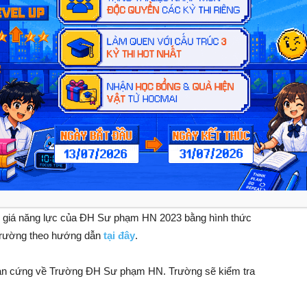
ng như Đại học QGHN, Đại học Quốc gia TP. HCM, ĐH Bách
NL 2023. Tuy nhiên chúng ta vẫn chưa có thông tin gì về
năm 2023.
ý tham gia kỳ thi Đánh giá năng
2023
nh giá năng lực của ĐH Sư phạm HN 2023 bằng hình thức
a trường theo hướng dẫn
tại đây
.
bản cứng về Trường ĐH Sư phạm HN. Trường sẽ kiểm tra