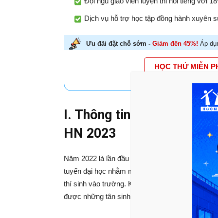
Đội ngũ giáo viên luyện thi nổi tiếng với 
Dịch vụ hỗ trợ học tập đồng hành xuyên su
Ưu đãi đặt chỗ sớm -
Giảm đến 45%!
Áp dụn
HỌC THỬ MIỄN P
I. Thông tin về kỳ thi Đá
HN 2023
Năm 2022 là lần đầu tiên trường Đại học Sư phạ
tuyển đại học nhằm mục tiêu đa dạng hóa phương
thí sinh vào trường. Kỳ thi này cũng được cho là
được những tân sinh viên phù hợp với từng ngà