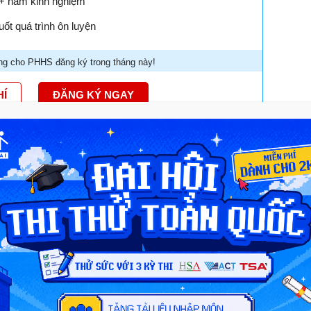
18+ năm kinh nghiệm
ốt quá trình ôn luyện
g cho PHHS đăng ký trong tháng này!
HÍ
ĐĂNG KÝ NGAY
nh giá năng lực của ĐH Sư phạm
m Hà Nội tổ chức kỳ thi đánh giá năng lực (ĐGNL) để xét
 thức tuyển sinh, gia tăng thêm cơ hội trúng tuyển của
 giúp phân loại tốt hơn năng lực của thí sinh để tuyển chọn
nh đào tạo của trường.