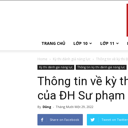
TRANG CHỦ
LỚP 10
LỚP 11
Home
Kỳ thi đánh giá năng lực
Thông tin về kỳ thi 
Kỳ thi đánh giá năng lực
Thông tin kỳ thi đánh giá năng lực
Thông tin về kỳ t
của ĐH Sư phạm
By
Dũng
-
Tháng Mười Một 29, 2022
Share on Facebook
Tweet on Twitter