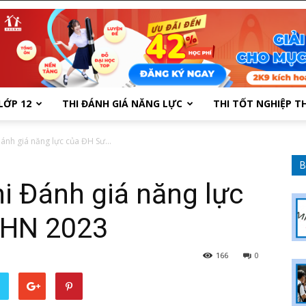
LỚP 12
THI ĐÁNH GIÁ NĂNG LỰC
THI TỐT NGHIỆP T
Đánh giá năng lực của ĐH Sư...
B
hi Đánh giá năng lực
 HN 2023
166
0