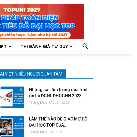
HPT
THI ĐÁNH GIÁ TƯ DUY
ÀI VIẾT NHIỀU NGƯỜI QUAN TÂM
Những sai lầm trong quá trình
ôn thi ĐGNL ĐHQGHN 2023...
Tháng Mười Một 24, 2022
LÀM THẾ NÀO ĐỂ GIẤC MƠ ĐỖ
ĐẠI HỌC TOP CỦA...
Tháng Mười 13, 2023