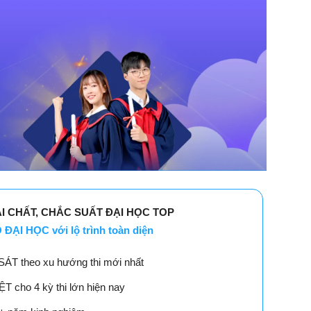
ẢI CHẤT, CHẮC SUẤT ĐẠI HỌC TOP
ĐẠI HỌC với lộ trình toàn diện
SÁT theo xu hướng thi mới nhất
 cho 4 kỳ thi lớn hiện nay