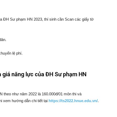
ủa ĐH Sư phạm HN 2023, thí sinh cần Scan các giấy tờ
dân.
huyển lệ phí.
nh giá năng lực của ĐH Sư phạm HN
N theo như năm 2022 là 160.000đ/01 môn thi và
hi xem hướng dẫn chi tiết tại
https://ts2022.hnue.edu.vn/
.