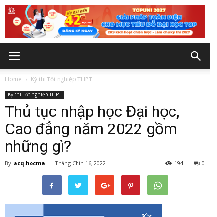
Home
Kỳ thi Tốt nghiệp THPT
Kỳ thi Tốt nghiệp THPT
Thủ tục nhập học Đại học,
Cao đẳng năm 2022 gồm
những gì?
By
acq.hocmai
-
Tháng Chín 16, 2022
194
0