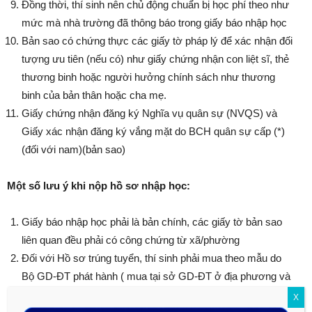
Đồng thời, thí sinh nên chủ động chuẩn bị học phí theo như
mức mà nhà trường đã thông báo trong giấy báo nhập học
Bản sao có chứng thực các giấy tờ pháp lý để xác nhận đối
tượng ưu tiên (nếu có) như giấy chứng nhận con liệt sĩ, thẻ
thương binh hoặc người hưởng chính sách như thương
binh của bản thân hoặc cha mẹ.
Giấy chứng nhận đăng ký Nghĩa vụ quân sự (NVQS) và
Giấy xác nhận đăng ký vắng mặt do BCH quân sự cấp (*)
(đối với nam)(bản sao)
Một số lưu ý khi nộp hồ sơ nhập học:
Giấy báo nhập học phải là bản chính, các giấy tờ bản sao
liên quan đều phải có công chứng từ xã/phường
Đối với Hồ sơ trúng tuyển, thí sinh phải mua theo mẫu do
Bộ GD-ĐT phát hành ( mua tại sở GD-ĐT ở địa phương và
ghi đầy đủ tất cả các mục, ảnh nhận diện phải đóng dấu
X