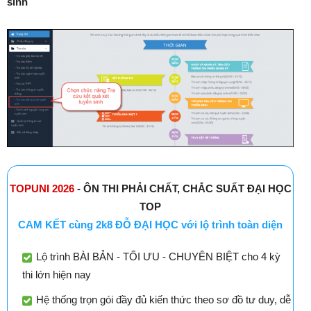
sinh
TOPUNI 2026
- ÔN THI PHẢI CHẤT, CHẮC SUẤT ĐẠI HỌC
TOP
CAM KẾT cùng 2k8 ĐỖ ĐẠI HỌC với lộ trình toàn diện
Lộ trình BÀI BẢN - TỐI ƯU - CHUYÊN BIỆT cho 4 kỳ
thi lớn hiện nay
Hệ thống trọn gói đầy đủ kiến thức theo sơ đồ tư duy, dễ