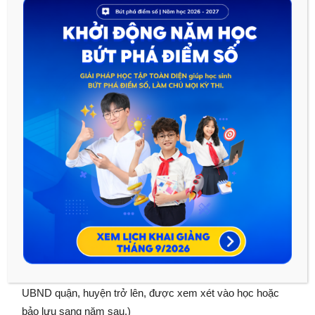
giáp lai và xác nhận của địa phương
Với học bạ bạn cần có bản sao (có công chứng, bạn có thể
sao học bạ tại trường cấp III bạn đã theo học);
Đối với SV trúng tuyển nhờ xét điểm ưu tiên (đối tượng, khu
vực) phải nộp giấy chứng nhận ưu tiên. Giấy chứng nhận
diện chính sách: dân tộc ít người, con liệt sĩ, con
thương/bệnh binh (kèm bản sao thẻ thương/bệnh binh có
công chứng), chứng nhận hộ nghèo… dùng để xét miễn
giảm học phí.
Thí sinh trúng tuyển phải đến nhập học theo đúng thời gian
và địa điểm ghi trong Giấy thông báo trúng tuyển của
trường, trong trường hợp đến chậm sau 15 ngày trở lên (kể
từ ngày ghi trong giấy triệu tập trúng tuyển), nếu không có lí
do chính đáng, coi như từ bỏ quyền trúng tuyển. (Nếu đến
chậm với lý do ốm đau, tai nạn có giấy xác nhận của bệnh
viện quận, huyện trở lên hoặc do thiên tai có xác nhận của
UBND quận, huyện trở lên, được xem xét vào học hoặc
bảo lưu sang năm sau.)