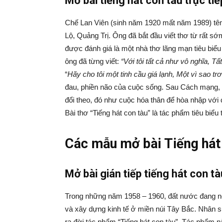
Mở bài tiếng hát con tàu trực ti
Chế Lan Viên (sinh năm 1920 mất năm 1989) tê
Lộ, Quảng Trị. Ông đã bắt đầu viết thơ từ rất sớ
được đánh giá là một nhà thơ lãng mạn tiêu bi
ông đã từng viết:
“Với tôi tất cả như vô nghĩa, T
“
Hãy cho tôi một tinh cầu giá lạnh, Một vì sao trơ 
đau, phiền não của cuộc sống. Sau Cách mạng, k
đổi theo, đó như cuộc hóa thân để hòa nhập với
Bài thơ “Tiếng hát con tàu” là tác phẩm tiêu biểu
Các mẫu mở bài Tiếng hát 
Mở bài gián tiếp tiếng hát con t
Trong những năm 1958 – 1960, đất nước đang nở
và xây dựng kinh tế ở miền núi Tây Bắc. Nhân s
ra đời tác phẩm “Tiếng hát con tàu”. Tác phẩm n