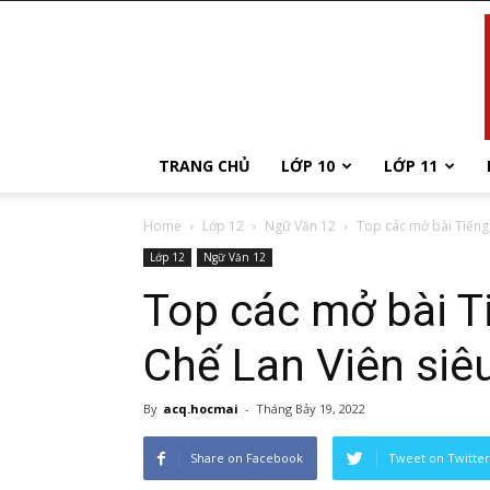
TRANG CHỦ
LỚP 10
LỚP 11
Home
Lớp 12
Ngữ Văn 12
Top các mở bài Tiếng 
Lớp 12
Ngữ Văn 12
Top các mở bài T
Chế Lan Viên siê
By
acq.hocmai
-
Tháng Bảy 19, 2022
Share on Facebook
Tweet on Twitter