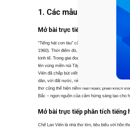
1. Các mẫu mở bài Tiếng h
Mở bài trực tiếp tiếng hát con t
“Tiếng hát con tàu” của nhà thơ tài hoa Chế Lan 
1960). Thời điểm đó, miền Bắc đã được giải phó
kinh tế. Trong giai đoạn từ năm 1958-1960, chí
lên vùng miền núi Tây Bắc để xây dựng, đổi mới 
Viên đã chắp bút viết lên thi phẩm này. Bài thơ 
dân, với đất nước, niềm khát khao được lên đườ
thơ cũng thể hiện niềm hân hoan, phấn khích tro
Bắc – ngọn nguồn của cảm hứng sáng tạo cho h
Mở bài trực tiếp phân tích tiếng
Chế Lan Viên là nhà thơ lớn, tiêu biểu với hồn 