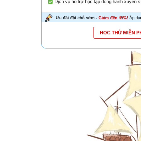
Dịch vụ hỗ trợ học tập đồng hành xuyên su
Ưu đãi đặt chỗ sớm -
Giảm đến 45%!
Áp dụn
HỌC THỬ MIỄN P