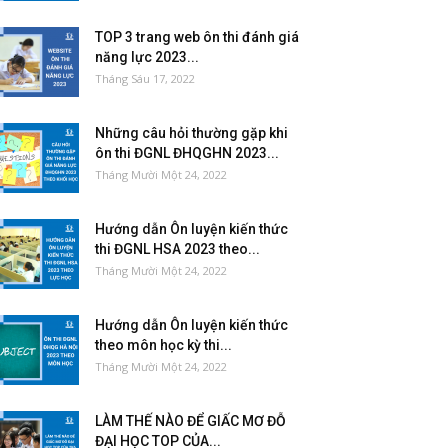
TOP 3 trang web ôn thi đánh giá
năng lực 2023...
Tháng Sáu 17, 2022
Những câu hỏi thường gặp khi
ôn thi ĐGNL ĐHQGHN 2023...
Tháng Mười Một 24, 2022
Hướng dẫn Ôn luyện kiến thức
thi ĐGNL HSA 2023 theo...
Tháng Mười Một 24, 2022
Hướng dẫn Ôn luyện kiến thức
theo môn học kỳ thi...
Tháng Mười Một 24, 2022
LÀM THẾ NÀO ĐỂ GIẤC MƠ ĐỖ
ĐẠI HỌC TOP CỦA...