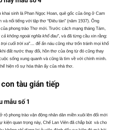
ếp hay mẫu số 4
n khai sinh là Phan Ngọc Hoan, quê gốc của ông ở Cam
m và nổi tiếng với tập thơ “Điêu tàn” (năm 1937). Ông
ểu của phong trào Thơ mới. Trước cách mạng tháng Tám,
ất cả không ngoài nghĩa khổ đau
”, và đã từng cầu xin rằng:
trọi cuối trời xa
”… để ẩn náu cũng như trốn tránh mọi khổ
hi đất nước thay đổi, hồn thơ của ông từ đó cũng thay
 cuộc sống xung quanh và cũng là tìm về với chính mình.
 thể hiện rõ sự hóa thân ấy của nhà thơ.
con tàu gián tiếp
àu mẫu số 1
 rộ phong trào vận động nhân dân miền xuôi lên đổi mới
ự kiện quan trọng này, Chế Lan Viên đã chắp bút và cho
ày không chỉ dừng lại ở việc đánh dấu sự kiện đó mà bài