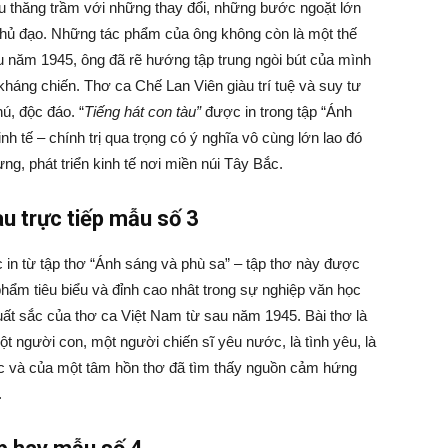
ều thăng trầm với những thay đổi, những bước ngoặt lớn
chủ đạo. Những tác phẩm của ông không còn là một thế
sau năm 1945, ông đã rẽ hướng tập trung ngòi bút của mình
kháng chiến. Thơ ca Chế Lan Viên giàu trí tuệ và suy tư
ú, độc đáo. “
Tiếng hát con tàu”
được in trong tập “Ánh
h tế – chính trị qua trọng có ý nghĩa vô cùng lớn lao đó
g, phát triển kinh tế nơi miền núi Tây Bắc.
àu trực tiếp mẫu số 3
 in từ tập thơ “Ánh sáng và phù sa” – tập thơ này được
hẩm tiêu biểu và đỉnh cao nhât trong sự nghiệp văn học
ất sắc của thơ ca Việt Nam từ sau năm 1945. Bài thơ là
ột người con, một người chiến sĩ yêu nước, là tình yêu, là
ước và của một tâm hồn thơ đã tìm thấy nguồn cảm hứng
h.