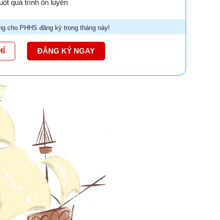
ốt quá trình ôn luyện
g cho PHHS đăng ký trong tháng này!
HÍ
ĐĂNG KÝ NGAY