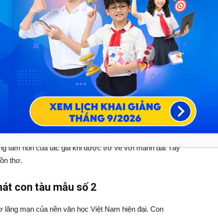
át con tàu trực tiếp
àu mẫu số 1
Viên được rút ra từ tập thơ “Ánh sáng và phù sa” ( năm
ng và đang bắt đầu bước vào thời kì xây dựng khôi phục
nh quyền nước ta đang khuyến khích nhân dân miền xuôi đi
kinh tế nơi đây. Nhân sự kiện kinh tế đặc biệt đó Chế Lan
là khúc hát nói lên niềm khát vọng được trở về với nhân
ng chung tay góp phần xây dựng đất nước, đồng thời bài
ng tâm hồn của tác giả khi được trở về với mảnh đất Tây
ồn thơ.
 hát con tàu mẫu số 2
thơ lãng mạn của nền văn học Việt Nam hiện đại. Con