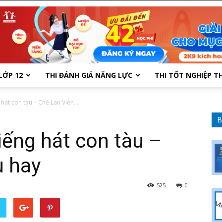
LỚP 12
THI ĐÁNH GIÁ NĂNG LỰC
THI TỐT NGHIỆP T
hát con tàu – Chế Lan Viên...
B
iếng hát con tàu –
u hay
525
0