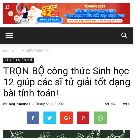
Home
TÀI LIỆU MIỄN PHÍ
TÀI LIỆU MIỄN PHÍ
TRỌN BỘ công thức Sinh học
12 giúp các sĩ tử giải tốt dạng
bài tính toán!
By
acq.hocmai
-
Tháng Sáu 22, 2021
462
0