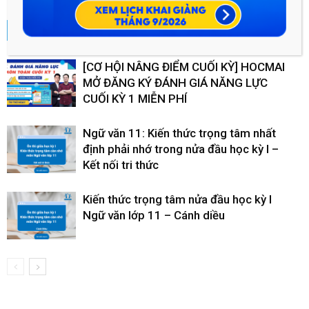
RELATED ARTICLES
MORE FROM AUTHOR
[CƠ HỘI NÂNG ĐIỂM CUỐI KỲ] HOCMAI
MỞ ĐĂNG KÝ ĐÁNH GIÁ NĂNG LỰC
CUỐI KỲ 1 MIỄN PHÍ
Ngữ văn 11: Kiến thức trọng tâm nhất
định phải nhớ trong nửa đầu học kỳ I –
Kết nối tri thức
Kiến thức trọng tâm nửa đầu học kỳ I
Ngữ văn lớp 11 – Cánh diều