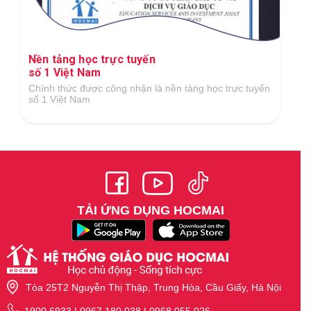
Nền tảng học trực tuyến
số 1 Việt Nam
Chính thức được công nhận là nền tảng học trực tuyến
số 1 Việt Nam
TẢI ỨNG DỤNG HOCMAI
Tòa 25T2 Nguyễn Thị Thập, Trung Hòa, Cầu Giấy, Hà Nội
1900 6933 | 0967 180 038 | 0968 055 026