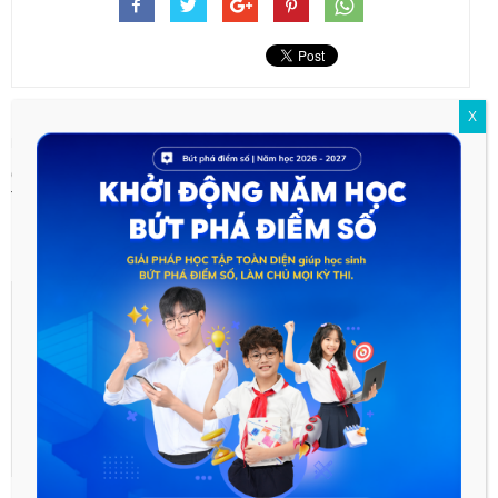
X
Previous article
Next article
600+ Câu hỏi trắc nghiệm
TRỌN BỘ Quy tắc đánh dấu
TỔNG ÔN lý thuyết HÓA HỌC
trọng âm Tiếng Anh các sỹ tử
12!
không thể bỏ qua!
acq.hocmai