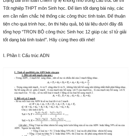
Dạng bài tính toán chiếm tỷ lệ không nhỏ trong cấu trúc đề thi
Tốt nghiệp THPT môn Sinh học. Để làm tốt dạng bài này, các
em cần nắm chắc hệ thống các công thức tính toán. Để thuận
tiện cho quá trình học, ôn thi hiệu quả, bộ tài liệu dưới đây đã
tổng hợp “TRỌN BỘ công thức Sinh học 12 giúp các sĩ tử giải
tốt dạng bài tính toán!”. Hãy cùng theo dõi nhé!
I. Phần I: Cấu trúc ADN