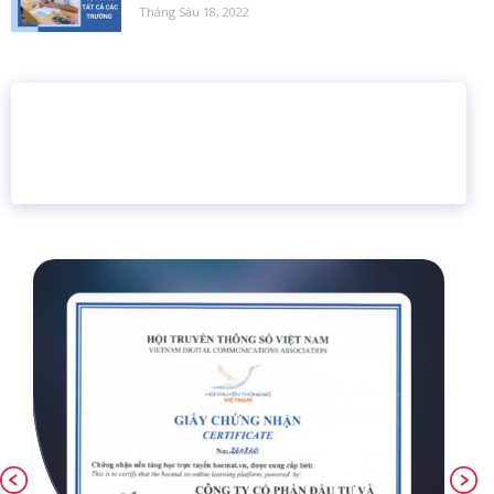
Tháng Sáu 18, 2022
16 năm
6.460.467
Giáo dục trực tuyến
Thành viên