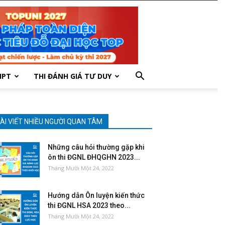
HPT
THI ĐÁNH GIÁ TƯ DUY
ÀI VIẾT NHIỀU NGƯỜI QUAN TÂM
Những câu hỏi thường gặp khi
ôn thi ĐGNL ĐHQGHN 2023...
Tháng Mười Một 24, 2022
Hướng dẫn Ôn luyện kiến thức
thi ĐGNL HSA 2023 theo...
Tháng Mười Một 24, 2022