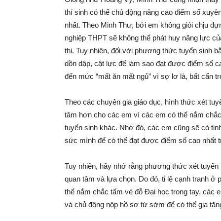
thí sinh có thể chủ động nâng cao điểm số xuyên 
nhất. Theo Minh Thư, bởi em không giỏi chịu đựng
nghiệp THPT sẽ không thể phát huy năng lực của
thi. Tuy nhiên, đối với phương thức tuyển sinh
dồn dập, cật lực để làm sao đạt được điểm số ca
đến mức “mất ăn mất ngủ” vì sợ lơ là, bất cẩn t
Theo các chuyên gia giáo dục, hình thức xét tuy
tâm hơn cho các em vì các em có thể nắm chắc
tuyển sinh khác. Nhờ đó, các em cũng sẽ có tinh 
sức mình để có thể đạt được điểm số cao nhất tr
Tuy nhiên, hãy nhớ rằng phương thức xét tuyển 
quan tâm và lựa chọn. Do đó, tỉ lệ cạnh tranh ở
thể nắm chắc tấm vé đỗ Đại học trong tay, các em
và chủ động nộp hồ sơ từ sớm để có thể gia tăng