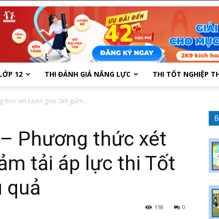
LỚP 12
THI ĐÁNH GIÁ NĂNG LỰC
THI TỐT NGHIỆP T
 thức xét tuyển giúp 2k6 giảm...
B
 – Phương thức xét
ảm tải áp lực thi Tốt
u quả
118
0