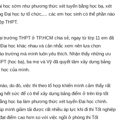
ại học sớm như phương thức xét tuyển bằng học bạ, xét
ờng Đại học tự tổ chức,… các em học sinh có thể phần nào
iệp THPT.
tại trường THPT ở TP.HCM chia sẻ, ngay từ lớp 11 em đã
 Đại học khác nhau và cân nhắc xem nên lựa chọn
ào trường mà mình luôn yêu thích. Nhận thấy những ưu
THPT (học bạ), ba mẹ và Vỹ đã quyết tâm xây dựng bảng
i học của mình.
ào, do đó, việc thi theo tổ hợp khiến mình cảm thấy rất
ng hết sức để có thể xây dựng bảng điểm ở trên lớp tốt
ằng học bạ làm phương thức xét tuyển Đại học chính.
 mình giảm tải được rất nhiều áp lực khi đi thi Tốt nghiệp
ạt điểm cao hơn so với việc ngồi ở phòng thi Tốt