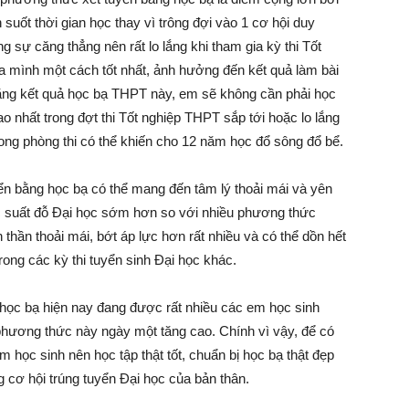
suốt thời gian học thay vì trông đợi vào 1 cơ hội duy
 sự căng thẳng nên rất lo lắng khi tham gia kỳ thi Tốt
 mình một cách tốt nhất, ảnh hưởng đến kết quả làm bài
 bằng kết quả học bạ THPT này, em sẽ không cần phải học
o nhất trong đợt thi Tốt nghiệp THPT sắp tới hoặc lo lắng
rong phòng thi có thể khiến cho 12 năm học đổ sông đổ bể.
ển bằng học bạ có thể mang đến tâm lý thoải mái và yên
 suất đỗ Đại học sớm hơn so với nhiều phương thức
thần thoải mái, bớt áp lực hơn rất nhiều và có thể dồn hết
ong các kỳ thi tuyển sinh Đại học khác.
học bạ hiện nay đang được rất nhiều các em học sinh
 phương thức này ngày một tăng cao. Chính vì vậy, để có
 học sinh nên học tập thật tốt, chuẩn bị học bạ thật đẹp
 cơ hội trúng tuyển Đại học của bản thân.