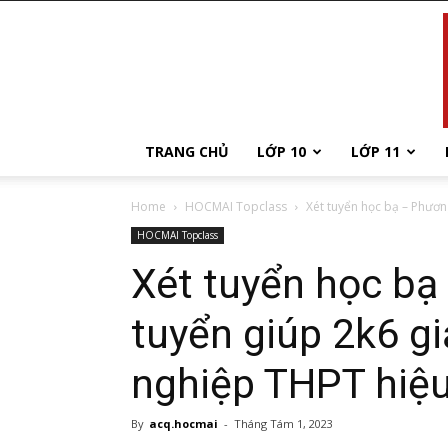
TRANG CHỦ
LỚP 10
LỚP 11
Home
HOCMAI Topclass
Xét tuyển học bạ – Phương
HOCMAI Topclass
Xét tuyển học bạ
tuyển giúp 2k6 gi
nghiệp THPT hiệ
By
acq.hocmai
-
Tháng Tám 1, 2023