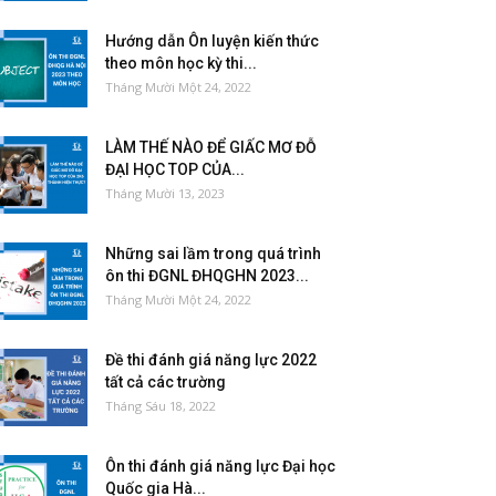
Hướng dẫn Ôn luyện kiến thức
theo môn học kỳ thi...
Tháng Mười Một 24, 2022
LÀM THẾ NÀO ĐỂ GIẤC MƠ ĐỖ
ĐẠI HỌC TOP CỦA...
Tháng Mười 13, 2023
Những sai lầm trong quá trình
ôn thi ĐGNL ĐHQGHN 2023...
Tháng Mười Một 24, 2022
Đề thi đánh giá năng lực 2022
tất cả các trường
Tháng Sáu 18, 2022
Ôn thi đánh giá năng lực Đại học
Quốc gia Hà...