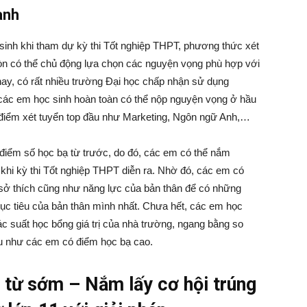
ành
inh khi tham dự kỳ thi Tốt nghiệp THPT, phương thức xét
n có thể chủ động lựa chọn các nguyện vọng phù hợp với
nay, có rất nhiều trường Đại học chấp nhận sử dụng
 các em học sinh hoàn toàn có thể nộp nguyện vọng ở hầu
 điểm xét tuyển top đầu như Marketing, Ngôn ngữ Anh,…
iểm số học bạ từ trước, do đó, các em có thể nắm
hi kỳ thi Tốt nghiệp THPT diễn ra. Nhờ đó, các em có
 sở thích cũng như năng lực của bản thân để có những
ục tiêu của bản thân mình nhất. Chưa hết, các em học
c suất học bổng giá trị của nhà trường, ngang bằng so
u như các em có điểm học bạ cao.
 từ sớm – Nắm lấy cơ hội trúng