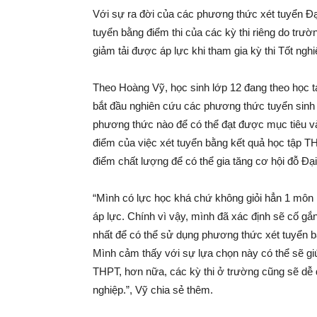
Với sự ra đời của các phương thức xét tuyển Đ
tuyển bằng điểm thi của các kỳ thi riêng do trư
giảm tải được áp lực khi tham gia kỳ thi Tốt ngh
Theo Hoàng Vỹ, học sinh lớp 12 đang theo học 
bắt đầu nghiên cứu các phương thức tuyển sinh
phương thức nào để có thể đạt được mục tiêu v
điểm của việc xét tuyển bằng kết quả học tập 
điểm chất lượng để có thể gia tăng cơ hội đỗ Đạ
“Mình có lực học khá chứ không giỏi hẳn 1 môn n
áp lực. Chính vì vậy, mình đã xác định sẽ cố gắ
nhất để có thể sử dụng phương thức xét tuyển b
Mình cảm thấy với sự lựa chọn này có thể sẽ giúp
THPT, hơn nữa, các kỳ thi ở trường cũng sẽ dễ đ
nghiệp.”, Vỹ chia sẻ thêm.