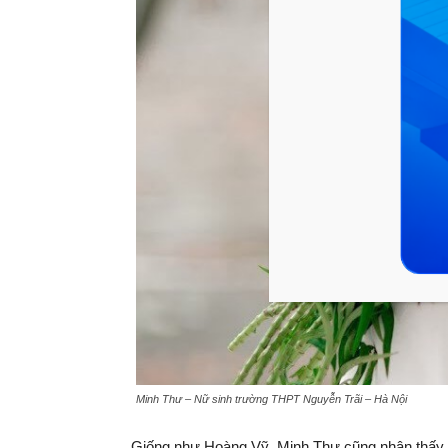
Minh Thư – Nữ sinh trường THPT Nguyễn Trãi – Hà Nội
Giống như Hoàng Vỹ, Minh Thư cũng nhận thấy p