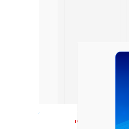
TOPUNI 2026
- ÔN THI PH
CAM KẾT cùng 2k8 ĐỖ 