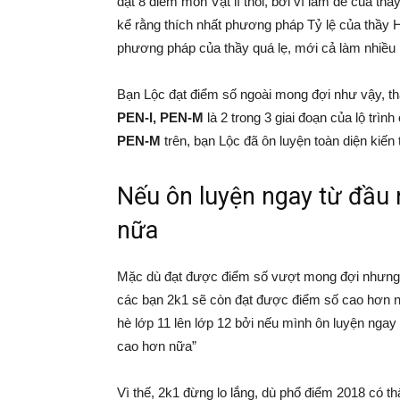
đạt 8 điểm môn Vật lí thôi, bởi vì làm đề của thầ
kể rằng thích nhất phương pháp Tỷ lệ của thầy H
phương pháp của thầy quá lẹ, mới cả làm nhiều 
Bạn Lộc đạt điểm số ngoài mong đợi như vậy, th
PEN-I, PEN-M
là 2 trong 3 giai đoạn của lộ tr
PEN-M
trên, bạn Lộc đã ôn luyện toàn diện kiế
Nếu ôn luyện ngay từ đầu
nữa
Mặc dù đạt được điểm số vượt mong đợi nhưng L
các bạn 2k1 sẽ còn đạt được điểm số cao hơn n
hè lớp 11 lên lớp 12 bởi nếu mình ôn luyện nga
cao hơn nữa”
Vì thế, 2k1 đừng lo lắng, dù phổ điểm 2018 có t