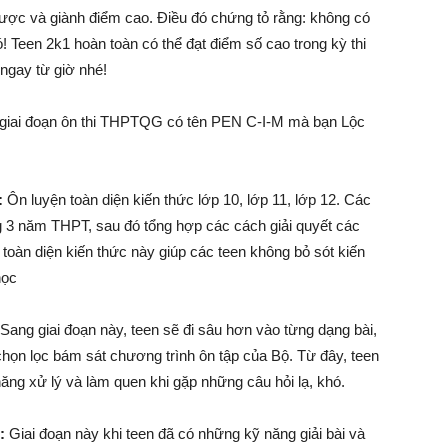
được và giành điểm cao. Điều đó chứng tỏ rằng: không có
ó! Teen 2k1 hoàn toàn có thể đạt điểm số cao trong kỳ thi
ngay từ giờ nhé!
3 giai đoạn ôn thi THPTQG có tên PEN C-I-M mà bạn Lộc
:
Ôn luyện toàn diện kiến thức lớp 10, lớp 11, lớp 12. Các
g 3 năm THPT, sau đó tổng hợp các cách giải quyết các
 toàn diện kiến thức này giúp các teen không bỏ sót kiến
học
Sang giai đoạn này, teen sẽ đi sâu hơn vào từng dạng bài,
chọn lọc bám sát chương trình ôn tập của Bộ. Từ đây, teen
năng xử lý và làm quen khi gặp những câu hỏi lạ, khó.
:
Giai đoạn này khi teen đã có những kỹ năng giải bài và