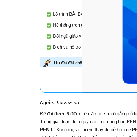
Lộ trình BÀI BẢN - TỐI ƯU - CHUYÊN BIỆT
Hệ thống trọn gói đầy đủ kiến thức theo s
Đội ngũ giáo viên luyện thi nổi tiếng với 
Dịch vụ hỗ trợ học tập đồng hành xuyên su
Ưu đãi đặt chỗ sớm -
Giảm đến 45%!
Áp dụn
HỌC THỬ MIỄN P
Nguồn: hocmai.vn
Để đạt được 9 điểm trên là nhờ sự cố gắng nỗ lự
Trong giai đoạn đó, ngày nào Lộc cũng học
PEN
PEN-I
: “Xong rồi, vô thi em thấy đề dễ hơn đề
P