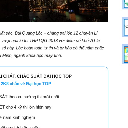
ất sắc. Bùi Quang Lộc – chàng trai lớp 12 chuyên Lí
 vượt qua kì thi THPTQG 2018 với điểm số khối A1 là
ểm số này, Lộc hoàn toàn tự tin và tự hào có thể nắm chắc
 Minh, ngành khoa học máy tính.
ẢI CHẤT, CHẮC SUẤT ĐẠI HỌC TOP
2K8 chắc vé Đại học TOP
SÁT theo xu hướng thi mới nhất
 cho 4 kỳ thi lớn hiện nay
18+ năm kinh nghiệm
ốt quá trình ôn luyện