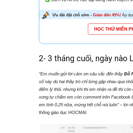
Ưu đãi đặt chỗ sớm -
Giảm đến 45%!
Áp dụn
HỌC THỬ MIỄN P
2- 3 tháng cuối, ngày nào 
“Em muốn gửi lời cảm ơn sâu sắc đến thầy
Đỗ 
số này dù hai thầy trò chỉ từng gặp nhau qua nhữ
điểm lý thôi. nhưng khi thi em nhận ra đề thi cò
xong tự chấm em còn comment trên Facebook bá
em tính 0.25 nữa, mừng hết chỗ nói luôn”
– lời n
thống giáo dục HOCMAI