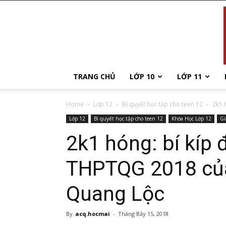
TRANG CHỦ
LỚP 10
LỚP 11
Home
Lớp 12
Bí quyết học tập cho teen 12
2k1 
Lớp 12
Bí quyết học tập cho teen 12
Khóa Học Lớp 12
Gi
2k1 hóng: bí kíp 
THPTQG 2018 của 
Quang Lộc
By
acq.hocmai
-
Tháng Bảy 15, 2018