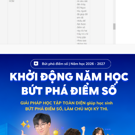
ẢI CHẤT, CHẮC SUẤT ĐẠI HỌC TOP
ĐẠI HỌC với lộ trình toàn diện