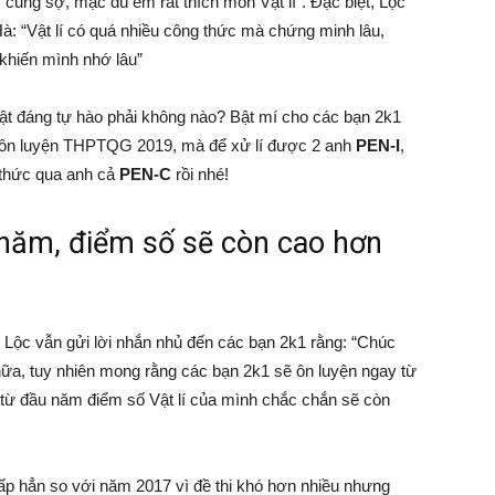
y cũng sợ, mặc dù em rất thích môn Vật lí”. Đặc biệt, Lộc
à: “Vật lí có quá nhiều công thức mà chứng minh lâu,
khiến mình nhớ lâu”
ật đáng tự hào phải không nào? Bật mí cho các bạn 2k1
ình ôn luyện THPTQG 2019, mà để xử lí được 2 anh
PEN-I
,
n thức qua anh cả
PEN-C
rồi nhé!
 năm, điểm số sẽ còn cao hơn
ộc vẫn gửi lời nhắn nhủ đến các bạn 2k1 rằng: “Chúc
ữa, tuy nhiên mong rằng các bạn 2k1 sẽ ôn luyện ngay từ
y từ đầu năm điểm số Vật lí của mình chắc chắn sẽ còn
hấp hẳn so với năm 2017 vì đề thi khó hơn nhiều nhưng