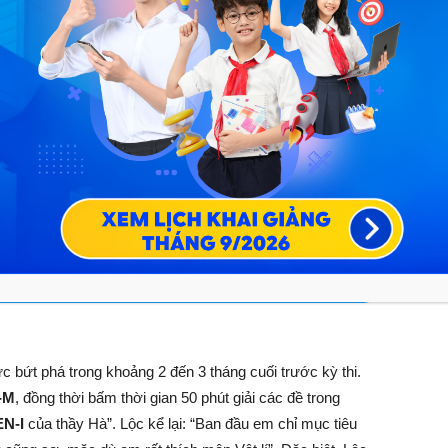
 cho 4 kỳ thi lớn hiện nay
ơ đồ tư duy, dễ dàng ôn luyện
17+ năm kinh nghiệm
ốt quá trình ôn luyện
g cho PHHS đăng ký trong tháng này!
HÍ
ĐĂNG KÝ NGAY
c bứt phá trong khoảng 2 đến 3 tháng cuối trước kỳ thi.
-M
, đồng thời bấm thời gian 50 phút giải các đề trong
EN-I
của thầy Hà”. Lộc kể lại: “Ban đầu em chỉ mục tiêu