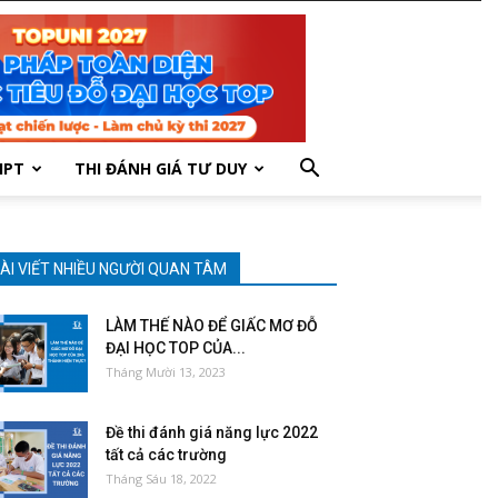
HPT
THI ĐÁNH GIÁ TƯ DUY
ÀI VIẾT NHIỀU NGƯỜI QUAN TÂM
LÀM THẾ NÀO ĐỂ GIẤC MƠ ĐỖ
ĐẠI HỌC TOP CỦA...
Tháng Mười 13, 2023
Đề thi đánh giá năng lực 2022
tất cả các trường
Tháng Sáu 18, 2022