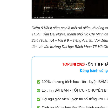
Điểm 9 Vật lí năm nay là một số điểm vô cùng xu
THPT Trần Đại Nghĩa, thành phố Hồ Chí Minh đã
25,4 (Toán 7,4 – Vật lí 9 – Tiếng Anh 9). Với đi
tấm vé vào trường Đại học Bách khoa TP Hồ Chí
TOPUNI 2026
- ÔN THI PH
Đồng hành cùng 
100% chương trình học - ôn - luyện BÁM 
Lộ trình BÀI BẢN - TỐI ƯU - CHUYÊN BIỆT
Đội ngũ giáo viên luyện thi nổi tiếng với 
Dịch vụ hỗ trợ học tập đồng hành xuyên su