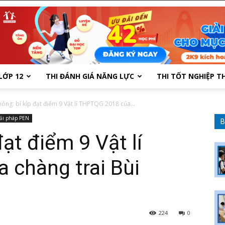
LỚP 12
THI ĐÁNH GIÁ NĂNG LỰC
THI TỐT NGHIỆP T
hóng: bí kíp đạt điểm 9 Vật lí THPTQG 2018 của...
ải pháp PEN
B
đạt điểm 9 Vật lí
chàng trai Bùi
224
0