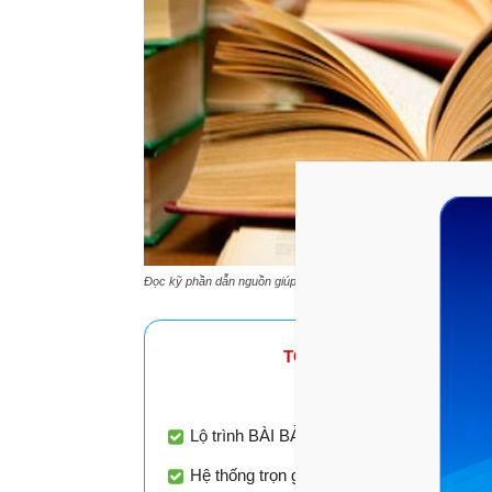
Đọc kỹ phần dẫn nguồn giúp teen xác định PCNN dễ dàng. Ảnh: 
TOPUNI 2026
- ÔN THI PH
CAM KẾT cùng 2k8 ĐỖ 
Lộ trình BÀI BẢN - TỐI ƯU - CHUYÊN BIỆT
Hệ thống trọn gói đầy đủ kiến thức theo s