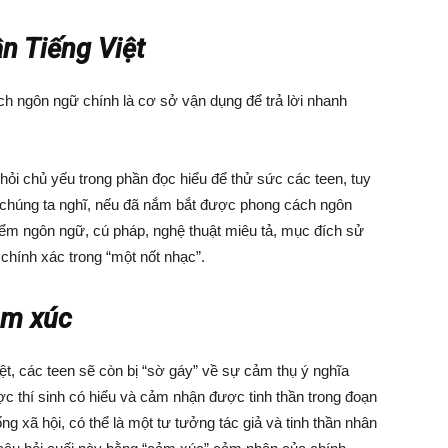
n Tiếng Việt
ch ngôn ngữ chính là cơ sở vận dụng để trả lời nhanh
 hỏi chủ yếu trong phần đọc hiểu để thử sức các teen, tuy
 chúng ta nghĩ, nếu đã nắm bắt được phong cách ngôn
ểm ngôn ngữ, cú pháp, nghệ thuật miêu tả, mục đích sử
chính xác trong “một nốt nhạc”.
ảm xúc
ệt, các teen sẽ còn bị “sờ gáy” về sự cảm thụ ý nghĩa
c thí sinh có hiểu và cảm nhận được tinh thần trong đoạn
 xã hội, có thể là một tư tưởng tác giả và tinh thần nhân