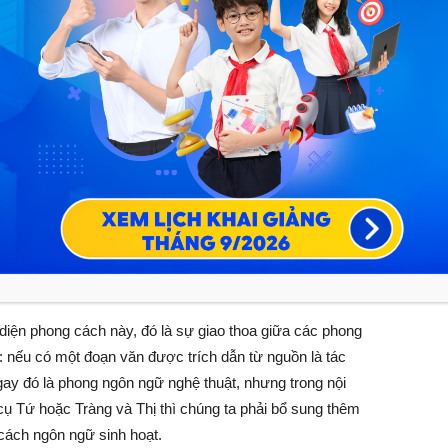
17+ năm kinh nghiệm
ốt quá trình ôn luyện
g cho PHHS đăng ký trong tháng này!
HÍ
ĐĂNG KÝ NGAY
từ một nguồn báo VnExpress (ngày, số bao nhiêu, viết cái
 ngữ báo chí, nếu đoạn văn là nguồn trích về thơ ca,
 diện phong cách này, đó là sự giao thoa giữa các phong
: nếu có một đoạn văn được trích dẫn từ nguồn là tác
gay đó là phong ngôn ngữ nghệ thuật, nhưng trong nội
cụ Tứ hoặc Tràng và Thị thì chúng ta phải bổ sung thêm
cách ngôn ngữ sinh hoạt.