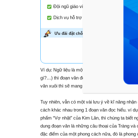
Đội ngũ giáo viên luyện thi nổi tiếng với 
Dịch vụ hỗ trợ học tập đồng hành xuyên su
Ưu đãi đặt chỗ sớm -
Giảm đến 45%!
Áp dụn
HỌC THỬ MIỄN P
Ví dụ: Ngữ liệu là một đoạn văn được trích dẫn 
gì?…) thì đoạn văn đó mang phong cách của ngôn
văn xuôi thì sẽ mang phong cách nghệ thuật.
Tuy nhiên, vẫn có một vài lưu ý về kĩ năng nhận
cách khác nhau trong 1 đoạn văn đọc hiểu. ví dụ
phẩm “Vợ nhặt” của Kim Lân, thì chúng ta biết n
dung đoạn văn là những câu thoại của Tràng và 
đặc điểm của một phong cách nữa, đó là phong 