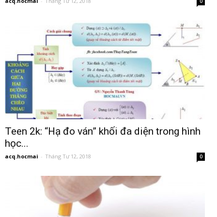
acq.hocmai
-
Tháng Tư 12, 2018
0
Teen 2k: “Hạ đo ván” khối đa diện trong hình
học...
acq.hocmai
-
Tháng Tư 12, 2018
0