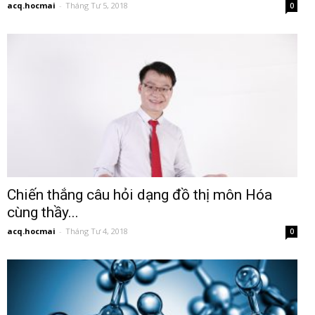
acq.hocmai
-
Tháng Tư 5, 2018
0
Chiến thắng câu hỏi dạng đồ thị môn Hóa
cùng thầy...
acq.hocmai
-
Tháng Tư 4, 2018
0