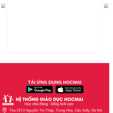
TẢI ỨNG DỤNG HOCMAI
Tòa 25T2 Nguyễn Thị Thập, Trung Hòa, Cầu Giấy, Hà Nội