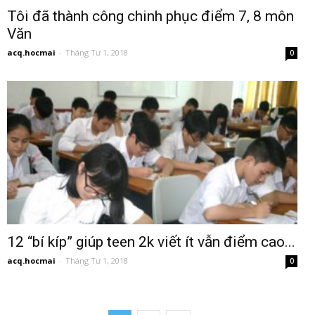
Tôi đã thành công chinh phục điểm 7, 8 môn
Văn
acq.hocmai
-
Tháng Tư 1, 2018
0
12 “bí kíp” giúp teen 2k viết ít vẫn điểm cao...
acq.hocmai
-
Tháng Tư 1, 2018
0