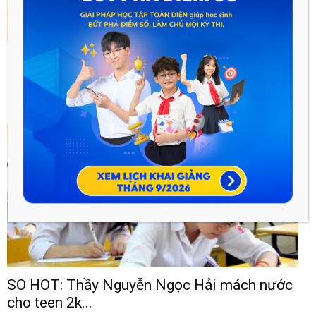
Teen 2k: Tổng hợp công thức Toán “kinh
điển” cần ghi...
acq.hocmai
-
Tháng Tư 7, 2018
0
SO HOT: Thầy Nguyễn Ngọc Hải mách nước
cho teen 2k...