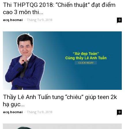
Thi THPTQG 2018: “Chiến thuật” đạt điểm
cao 3 môn thi...
acq.hocmai
-
Tháng Tư 9, 2018
0
Thầy Lê Anh Tuấn tung “chiêu” giúp teen 2k
hạ gục...
acq.hocmai
-
Tháng Tư 8, 2018
0