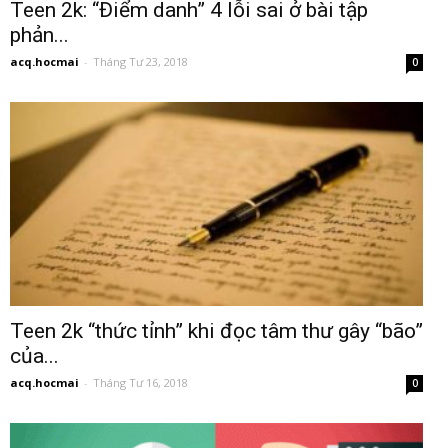
Teen 2k: “Điểm danh” 4 lỗi sai ở bài tập
phản...
acq.hocmai
-
Tháng Tư 23, 2018
0
Teen 2k “thức tỉnh” khi đọc tâm thư gây “bão”
của...
acq.hocmai
-
Tháng Tư 16, 2018
0