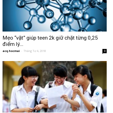
Mẹo “vặt” giúp teen 2k giữ chặt từng 0,25
điểm lý...
acq.hocmai
-
Tháng Tư 4, 2018
0