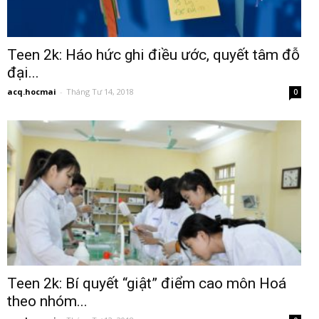
Teen 2k: Háo hức ghi điều ước, quyết tâm đỗ
đại...
acq.hocmai
-
Tháng Tư 14, 2018
0
Teen 2k: Bí quyết “giật” điểm cao môn Hoá
theo nhóm...