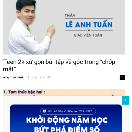
Teen 2k xử gọn bài tập về góc trong “chớp
mắt”...
acq.hocmai
-
Tháng Tư 8, 2018
0
X