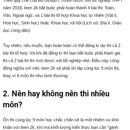
Theo quy chế của Bộ GD&ĐT, muốn được xét tốt nghiệp THPT
năm 2018, teen 2k bắt buộc phải hoàn thành 4 bài thi: Toán,
Văn, Ngoại ngữ, và 1 bài thi tổ hợp Khoa học tự nhiên (Vật lí,
Hoá học, Sinh học) hoặc Khoa học xã hội (Lịch sử, Địa lí, Giáo
dục công dân).
Tuy nhiên, nếu muốn, bạn hoàn toàn có thể đăng kí dự thi cả 2
bài thi tổ hợp. Và khi đã đăng kí thì bạn bắt buộc phải tham gia
thi cả 2 bài thi thì mới được xét tốt nghiệp nhé. Điều này cũng
đồng nghĩa với việc teen 2k sẽ phải ôn tập cùng lúc 9 môn thi,
thay vì 6 môn thi như bình thường.
2. Nên hay không nên thi nhiều
môn?
Ôn thi cùng lúc 9 môn học chắc chắn sẽ là một nhiệm vụ khó
khăn với teen 2k, khi mà khối lượng kiến thức bạn cần “gánh