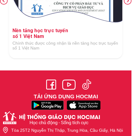
Nền tảng học trực tuyến
số 1 Việt Nam
Chính thức được công nhận là nền tảng học trực tuyến
số 1 Việt Nam
TẢI ỨNG DỤNG HOCMAI
Tòa 25T2 Nguyễn Thị Thập, Trung Hòa, Cầu Giấy, Hà Nội