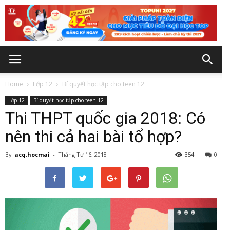
Home
Lớp 12
Bí quyết học tập cho teen 12
Lớp 12
Bí quyết học tập cho teen 12
Thi THPT quốc gia 2018: Có
nên thi cả hai bài tổ hợp?
By
acq.hocmai
-
Tháng Tư 16, 2018
354
0