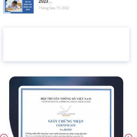
2023...
Tháng Sáu 17, 2022
16 năm
6.460.467
Giáo dục trực tuyến
Thành viên