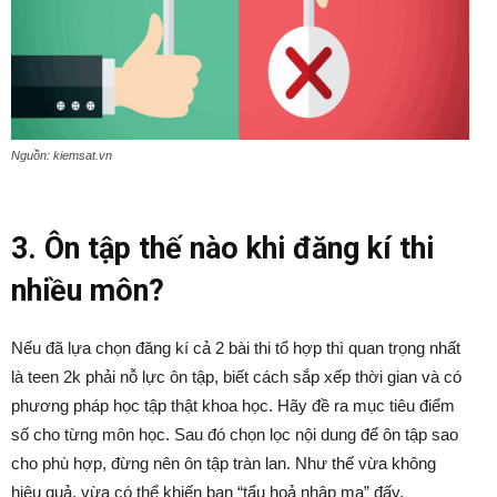
Nguồn: kiemsat.vn
3. Ôn tập thế nào khi đăng kí thi
nhiều môn?
Nếu đã lựa chọn đăng kí cả 2 bài thi tổ hợp thì quan trọng nhất
là teen 2k phải nỗ lực ôn tập, biết cách sắp xếp thời gian và có
phương pháp học tập thật khoa học. Hãy đề ra mục tiêu điểm
số cho từng môn học. Sau đó chọn lọc nội dung để ôn tập sao
cho phù hợp, đừng nên ôn tập tràn lan. Như thế vừa không
hiệu quả, vừa có thể khiến bạn “tẩu hoả nhập ma” đấy.