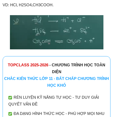
VD: HCl, H2SO4,CH3COOH.
TOPCLASS 2025-2026
- CHƯƠNG TRÌNH HỌC TOÀN
DIỆN
CHẮC KIẾN THỨC LỚP 11 - BẤT CHẤP CHƯƠNG TRÌNH
HỌC KHÓ
RÈN LUYỆN KỸ NĂNG TỰ HỌC - TƯ DUY GIẢI
QUYẾT VẤN ĐỀ
ĐA DẠNG HÌNH THỨC HỌC - PHÙ HỢP MỌI NHU