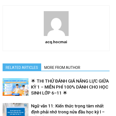
acq.hocmai
RELATED ARTICLES
MORE FROM AUTHOR
🌟 THI THỬ ĐÁNH GIÁ NĂNG LỰC GIỮA
KỲ 1 – MIỄN PHÍ 100% DÀNH CHO HỌC
SINH LỚP 6–11 🌟
Ngữ văn 11: Kiến thức trọng tâm nhất
định phải nhớ trong nửa đầu học kỳ I –