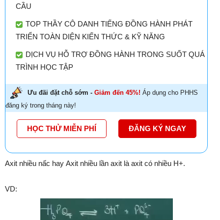
CẦU
TOP THẦY CÔ DANH TIẾNG ĐỒNG HÀNH PHÁT
TRIỂN TOÀN DIỆN KIẾN THỨC & KỸ NĂNG
DỊCH VỤ HỖ TRỢ ĐỒNG HÀNH TRONG SUỐT QUÁ
TRÌNH HỌC TẬP
Ưu đãi đặt chỗ sớm -
Giảm đến 45%!
Áp dụng cho PHHS
đăng ký trong tháng này!
HỌC THỬ MIỄN PHÍ
ĐĂNG KÝ NGAY
Axit nhiều nấc hay Axit nhiều lần axit là axit có nhiều H+.
VD: