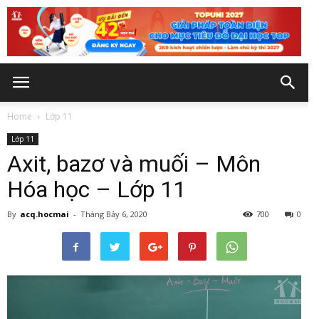
Home
Lớp 11
Lớp 11
Axit, bazơ và muối – Môn
Hóa học – Lớp 11
By
acq.hocmai
-
Tháng Bảy 6, 2020
700
0