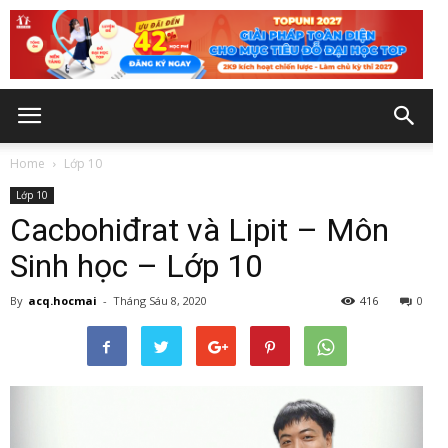
Home
Lớp 10
Lớp 10
Cacbohiđrat và Lipit – Môn
Sinh học – Lớp 10
By
acq.hocmai
-
Tháng Sáu 8, 2020
416
0