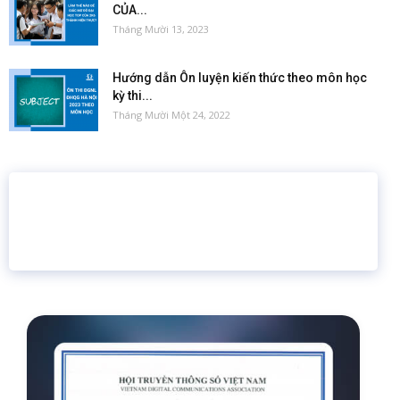
CỦA...
Tháng Mười 13, 2023
Hướng dẫn Ôn luyện kiến thức theo môn học
kỳ thi...
Tháng Mười Một 24, 2022
16 năm
6.460.467
Giáo dục trực tuyến
Thành viên