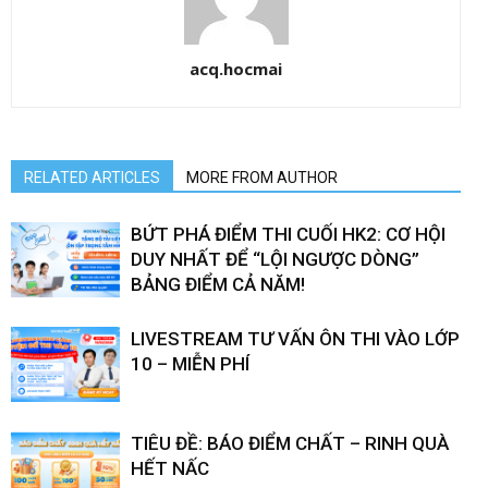
acq.hocmai
RELATED ARTICLES
MORE FROM AUTHOR
BỨT PHÁ ĐIỂM THI CUỐI HK2: CƠ HỘI
DUY NHẤT ĐỂ “LỘI NGƯỢC DÒNG”
BẢNG ĐIỂM CẢ NĂM!
LIVESTREAM TƯ VẤN ÔN THI VÀO LỚP
10 – MIỄN PHÍ
TIÊU ĐỀ: BÁO ĐIỂM CHẤT – RINH QUÀ
HẾT NẤC