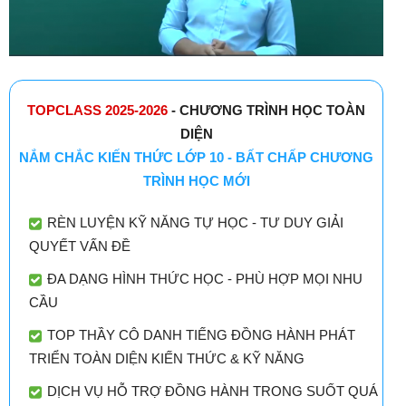
TOPCLASS 2025-2026
- CHƯƠNG TRÌNH HỌC TOÀN
DIỆN
NẮM CHẮC KIẾN THỨC LỚP 10 - BẤT CHẤP CHƯƠNG
TRÌNH HỌC MỚI
RÈN LUYỆN KỸ NĂNG TỰ HỌC - TƯ DUY GIẢI
QUYẾT VẤN ĐỀ
ĐA DẠNG HÌNH THỨC HỌC - PHÙ HỢP MỌI NHU
CẦU
TOP THẦY CÔ DANH TIẾNG ĐỒNG HÀNH PHÁT
TRIỂN TOÀN DIỆN KIẾN THỨC & KỸ NĂNG
DỊCH VỤ HỖ TRỢ ĐỒNG HÀNH TRONG SUỐT QUÁ