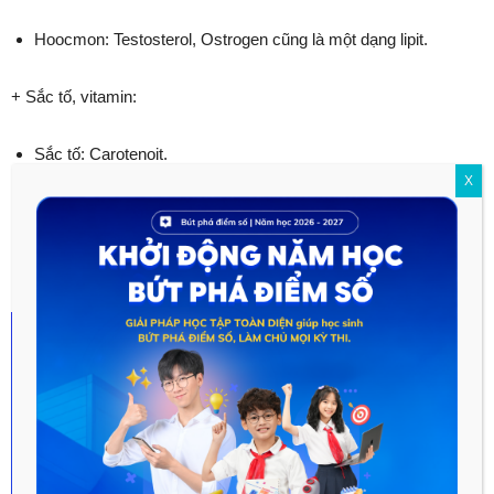
Hoocmon: Testosterol, Ostrogen cũng là một dạng lipit.
+ Sắc tố, vitamin:
Sắc tố: Carotenoit.
X
Vitamin: A, D, E, K.
Hy vọng với bài viết này sẽ giúp ích cho các em trong quá trình
học môn Sinh học lớp 10.