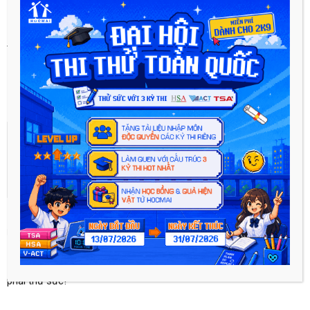
Hi vọng qua những chia sẻ trên đây, các bậc phụ huynh sẽ tìm
thấy cho mình những thông tin tham khảo hữu ích!
Nguồn: uka.edu
Previous article
Next article
505 Câu trắc nghiệm Hóa học
Đồng hành cùng con khi vào
11 – 12 các sỹ tử nhất định
lớp 10 – khó hay dễ?
phải thử sức!