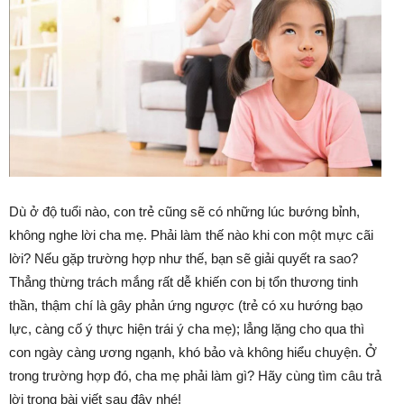
Dù ở độ tuổi nào, con trẻ cũng sẽ có những lúc bướng bỉnh,
không nghe lời cha mẹ. Phải làm thế nào khi con một mực cãi
lời? Nếu gặp trường hợp như thế, bạn sẽ giải quyết ra sao?
Thẳng thừng trách mắng rất dễ khiến con bị tổn thương tinh
thần, thậm chí là gây phản ứng ngược (trẻ có xu hướng bạo
lực, càng cố ý thực hiện trái ý cha mẹ); lẳng lặng cho qua thì
con ngày càng ương ngạnh, khó bảo và không hiểu chuyện. Ở
trong trường hợp đó, cha mẹ phải làm gì? Hãy cùng tìm câu trả
lời trong bài viết sau đây nhé!