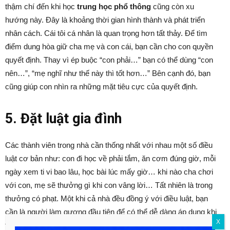
thậm chí đến khi học
trung học phổ thông
cũng còn xu
hướng này. Đây là khoảng thời gian hình thành và phát triển
nhân cách. Cái tôi cá nhân là quan trọng hơn tất thảy. Để tìm
điểm dung hòa giữ cha mẹ và con cái, bạn cần cho con quyền
quyết định. Thay vì ép buộc “con phải…” bạn có thể dùng “con
nên…”, “mẹ nghĩ như thế này thì tốt hơn…” Bên cạnh đó, bạn
cũng giúp con nhìn ra những mặt tiêu cực của quyết định.
5. Đặt luật gia đình
Các thành viên trong nhà cần thống nhất với nhau một số điều
luật cơ bản như: con đi học về phải tắm, ăn cơm đúng giờ, mỗi
ngày xem ti vi bao lâu, học bài lúc mấy giờ… khi nào cha chơi
với con, mẹ sẽ thưởng gì khi con vâng lời… Tất nhiên là trong
thưởng có phạt. Một khi cả nhà đều đồng ý với điều luật, bạn
cần là người làm gương đầu tiên để có thể dễ dàng áp dụng khi
X
trẻ làm sai.