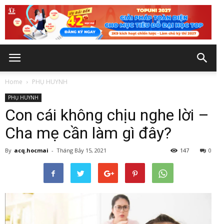
Home
PHỤ HUYNH
PHỤ HUYNH
Con cái không chịu nghe lời –
Cha mẹ cần làm gì đây?
By
acq.hocmai
-
Tháng Bảy 15, 2021
147
0