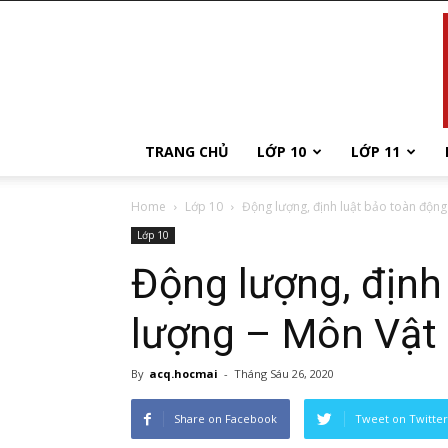
TRANG CHỦ
LỚP 10
LỚP 11
Home
Lớp 10
Động lượng, định luật bảo toàn động l
Lớp 10
Động lượng, định
lượng – Môn Vật l
By
acq.hocmai
-
Tháng Sáu 26, 2020
Share on Facebook
Tweet on Twitter