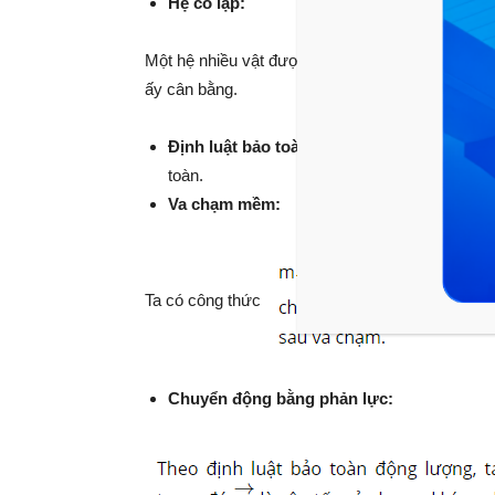
Hệ cô lập:
Một hệ nhiều vật được gọi là cô lập khi không có
ấy cân bằng.
Định luật bảo toàn động lượng của hệ cô 
toàn.
Va chạm mềm:
Ta có công thức
Chuyển động bằng phản lực: