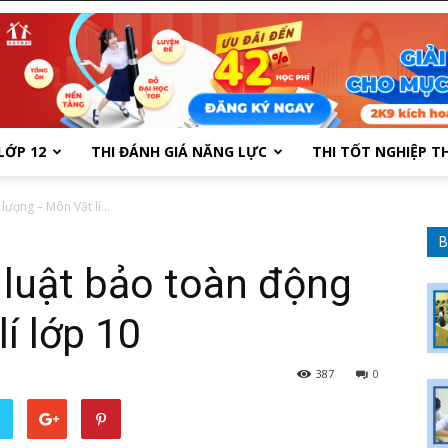
LỚP 12
THI ĐÁNH GIÁ NĂNG LỰC
THI TỐT NGHIỆP T
ượng – Môn Vật lí...
B
 luật bảo toàn động
í lớp 10
387
0