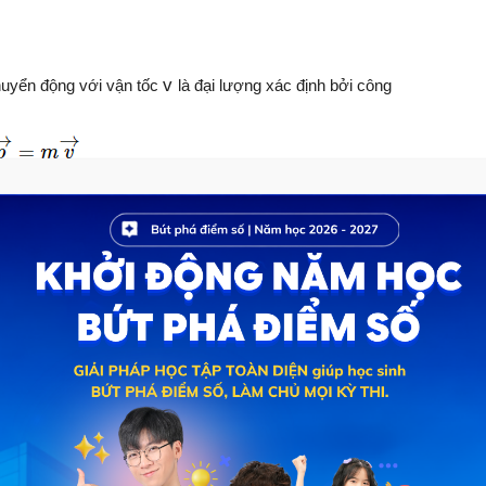
v
huyển động với vận tốc
là đại lượng xác định bởi công
tốc của vật.
y (kg.m/s).
t khoảng thời gian nào đó bằng xung lượng của lực tác