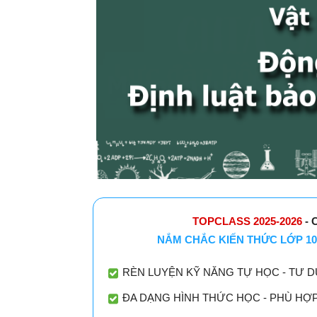
TOPCLASS 2025-2026
- 
NẮM CHẮC KIẾN THỨC LỚP 10
RÈN LUYỆN KỸ NĂNG TỰ HỌC - TƯ D
ĐA DẠNG HÌNH THỨC HỌC - PHÙ HỢ