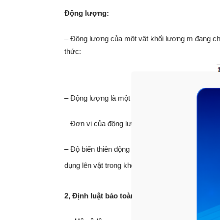
Động lượng:
– Động lượng của một vật khối lượng m đang c
thức:
– Động lượng là một vec tơ cùng hướng với vận 
– Đơn vị của động lượng là kilôgam mét trên giâ
– Độ biến thiên động lượng của một vật trong mộ
dụng lên vật trong khoảng thời gian đó, ta có:
2, Định luật bảo toàn động lượng