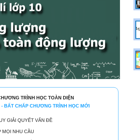
CHƯƠNG TRÌNH HỌC TOÀN DIỆN
 - BẤT CHẤP CHƯƠNG TRÌNH HỌC MỚI
UY GIẢI QUYẾT VẤN ĐỀ
P MỌI NHU CẦU