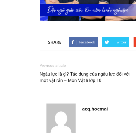
SHARE
Facebook
Twitter
Previous article
Ngẫu lực là gì? Tác dụng của ngẫu lực đối với
một vật rắn – Môn Vật lí lớp 10
acq.hocmai