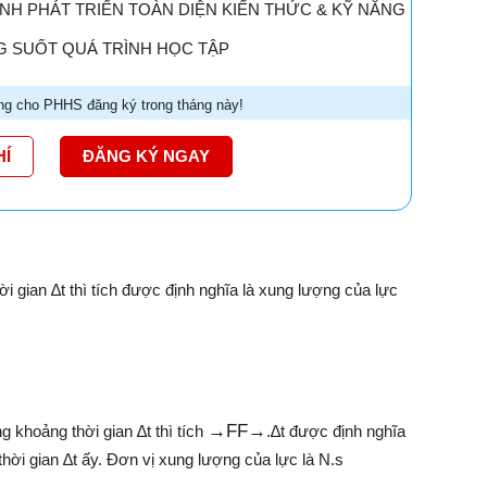
H PHÁT TRIỂN TOÀN DIỆN KIẾN THỨC & KỸ NĂNG
 SUỐT QUÁ TRÌNH HỌC TẬP
g cho PHHS đăng ký trong tháng này!
HÍ
ĐĂNG KÝ NGAY
ời gian ∆t thì tích được định nghĩa là xung lượng của lực
→
F
F→
g khoảng thời gian ∆t thì tích
.∆t được định nghĩa
hời gian ∆t ấy. Đơn vị xung lượng của lực là N.s