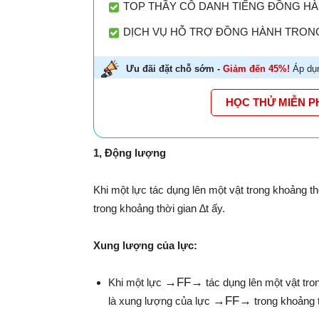
TOP THẦY CÔ DANH TIẾNG ĐỒNG HÀN
DỊCH VỤ HỖ TRỢ ĐỒNG HÀNH TRONG
Ưu đãi đặt chỗ sớm -
Giảm đến 45%!
Áp dụn
HỌC THỬ MIỄN P
1, Động lượng
Khi một lực tác dụng lên một vật trong khoảng th
trong khoảng thời gian ∆t ấy.
Xung lượng của lực:
→
F
F→
Khi một lực
tác dụng lên một vật tron
→
F
F→
là xung lượng của lực
trong khoảng t