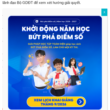
lãnh đạo Bộ GDĐT để xem xét hướng giải quyết.
X
Để đảm bảo công tác tuyển sinh CSĐT cần.
– ban hành quy chế tuyển sinh của cơ sở đào tạo để cụ thể
hóa những quy định của Quy chế tuyển sinh cho các hình thức
đào tạo, công khai trên trang thông tin điện tử của cơ sở đó.
– Xây dựng kế hoạch tuyển sinh theo đề án, tuân thủ các quy
định của pháp luật hiện hành; đối với toàn bộ công tác tuyển
sinh phải có trách nhiệm giải trình với Bộ GDĐT, các cơ quan
có thẩm quyền và xã hội khi được yêu cầu.
Xem chi tiết
tại đây