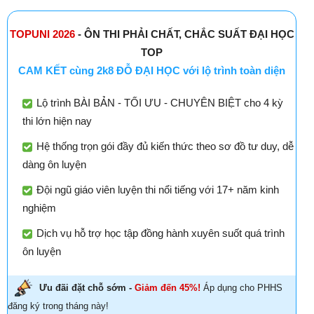
TOPUNI 2026
- ÔN THI PHẢI CHẤT, CHẮC SUẤT ĐẠI HỌC
TOP
CAM KẾT cùng 2k8 ĐỖ ĐẠI HỌC với lộ trình toàn diện
Lộ trình BÀI BẢN - TỐI ƯU - CHUYÊN BIỆT cho 4 kỳ
thi lớn hiện nay
Hệ thống trọn gói đầy đủ kiến thức theo sơ đồ tư duy, dễ
dàng ôn luyện
Đội ngũ giáo viên luyện thi nổi tiếng với 17+ năm kinh
nghiệm
Dịch vụ hỗ trợ học tập đồng hành xuyên suốt quá trình
ôn luyện
Ưu đãi đặt chỗ sớm -
Giảm đến 45%!
Áp dụng cho PHHS
đăng ký trong tháng này!