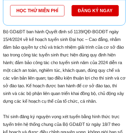
HỌC THỬ MIỄN PHÍ
ĐĂNG KÝ NGAY
Bộ GD&ĐT ban hành Quyết định số 1139/QĐ-BGDĐT ngày
15/4/2024 về kế hoạch tuyển sinh Đại học – Cao đẳng, nhằm
đảm bảo quyền tự chủ và trách nhiệm giải trình của cơ sở đào
tạo trong công tác tuyển sinh thực hiện đúng quy định hiện
hành; đảm bảo công tác cho tuyển sinh năm của 2024 diễn ra
một cách an toàn, nghiêm túc, khách quan, đúng quy chế và
các văn bản liên quan; tạo điều kiện thuận lợi cho thí sinh và cơ
sở đào tạo. Kế hoạch được ban hành để cơ sở đào tạo, thí
sinh và các bộ phận liên quan triển khai đồng bộ, chủ động xây
dựng các kế hoạch cụ thể của tổ chức, cá nhân.
Thí sinh đăng ký nguyện vọng xét tuyển bằng hình thức trực
tuyến trên hệ thống chung của Bộ GD&ĐT từ ngày 18/7 theo
kế hoạch và được điều chỉnh nguyện vọng, không giới hạn số