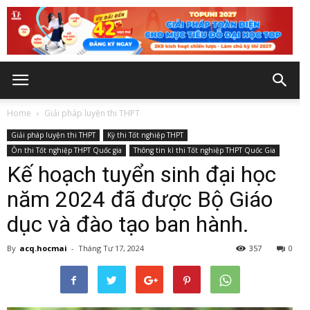
Home
Giải pháp luyện thi THPT
Giải pháp luyện thi THPT
Kỳ thi Tốt nghiệp THPT
Ôn thi Tốt nghiệp THPT Quốc gia
Thông tin kì thi Tốt nghiệp THPT Quốc Gia
Kế hoạch tuyển sinh đại học
năm 2024 đã được Bộ Giáo
dục và đào tạo ban hành.
By
acq.hocmai
-
Tháng Tư 17, 2024
357
0