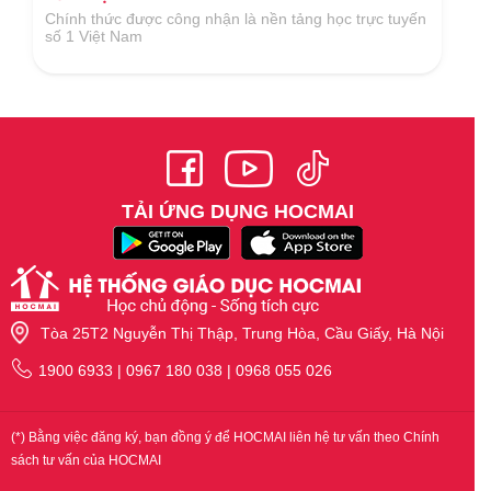
ực tuyến
Tại Giải thưởng Công nghệ số Việt Nam 2018 do Hiệ
hội Công nghệ số Việt Nam tổ chức
TẢI ỨNG DỤNG HOCMAI
Tòa 25T2 Nguyễn Thị Thập, Trung Hòa, Cầu Giấy, Hà Nội
1900 6933 | 0967 180 038 | 0968 055 026
(*) Bằng việc đăng ký, bạn đồng ý để HOCMAI liên hệ tư vấn theo Chính
sách tư vấn của HOCMAI