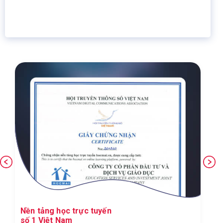
16 năm
6.460.467
Giáo dục trực tuyến
Thành viên
Ứng dụng công nghệ số xuất sắc trong lĩnh
vực GDĐT