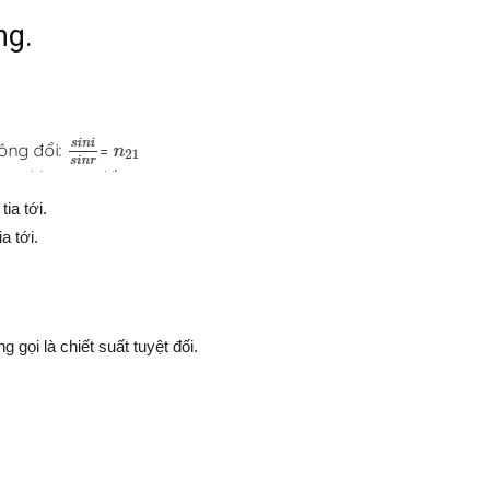
ng.
ia tới.
a tới.
 gọi là chiết suất tuyệt đối.