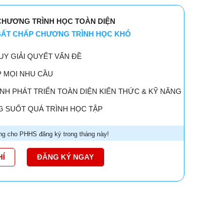
CHƯƠNG TRÌNH HỌC TOÀN DIỆN
 BẤT CHẤP CHƯƠNG TRÌNH HỌC KHÓ
UY GIẢI QUYẾT VẤN ĐỀ
P MỌI NHU CẦU
H PHÁT TRIỂN TOÀN DIỆN KIẾN THỨC & KỸ NĂNG
 SUỐT QUÁ TRÌNH HỌC TẬP
g cho PHHS đăng ký trong tháng này!
HÍ
ĐĂNG KÝ NGAY