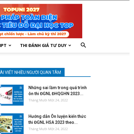
HPT
THI ĐÁNH GIÁ TƯ DUY
ÀI VIẾT NHIỀU NGƯỜI QUAN TÂM
Những sai lầm trong quá trình
ôn thi ĐGNL ĐHQGHN 2023...
Tháng Mười Một 24, 2022
Hướng dẫn Ôn luyện kiến thức
thi ĐGNL HSA 2023 theo...
Tháng Mười Một 24, 2022