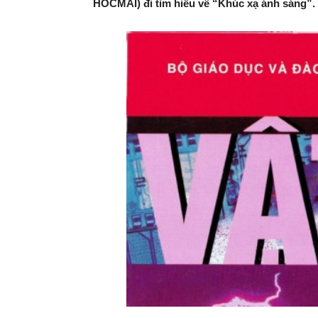
HOCMAI) đi tìm hiểu về “Khúc xạ ánh sáng”.