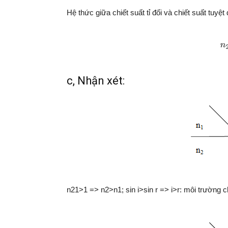
Hệ thức giữa chiết suất tỉ đối và chiết suất tuyệt 
c, Nhận xét:
n21>1 => n2>n1; sin i>sin r => i>r: môi trường 