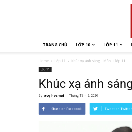
TRANG CHỦ
LỚP 10
LỚP 11
Home
Lớp 11
Khúc xạ ánh sáng – Môn Lí lớp 11
Lớp 11
Khúc xạ ánh sáng
By
acq.hocmai
-
Tháng Tám 6, 2020
Share on Facebook
Tweet on Twitter