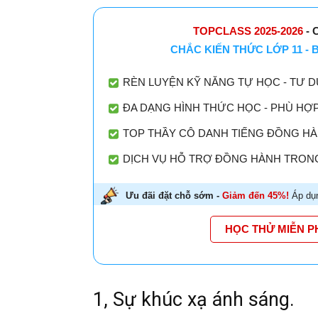
TOPCLASS 2025-2026
- 
CHẮC KIẾN THỨC LỚP 11 -
RÈN LUYỆN KỸ NĂNG TỰ HỌC - TƯ D
ĐA DẠNG HÌNH THỨC HỌC - PHÙ HỢ
TOP THẦY CÔ DANH TIẾNG ĐỒNG HÀN
DỊCH VỤ HỖ TRỢ ĐỒNG HÀNH TRONG
Ưu đãi đặt chỗ sớm -
Giảm đến 45%!
Áp dụn
HỌC THỬ MIỄN P
1, Sự khúc xạ ánh sáng.