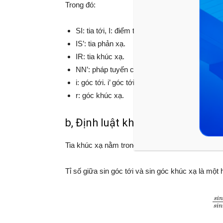
Trong đó:
SI: tia tới, I: điểm tới.
IS’: tia phản xạ.
IR: tia khúc xạ.
NN’: pháp tuyến của mặt phân cách.
i: góc tới. i’ góc tới (i=i’)
r: góc khúc xạ.
b, Định luật khúc xạ ánh sáng.
Tia khúc xạ nằm trong mặt phẳng tới và ở bên kia
Tỉ số giữa sin góc tới và sin góc khúc xạ là một 