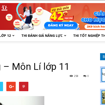
LỚP 12
THI ĐÁNH GIÁ NĂNG LỰC
THI TỐT NGHIỆP T
B
 – Môn Lí lớp 11
258
0